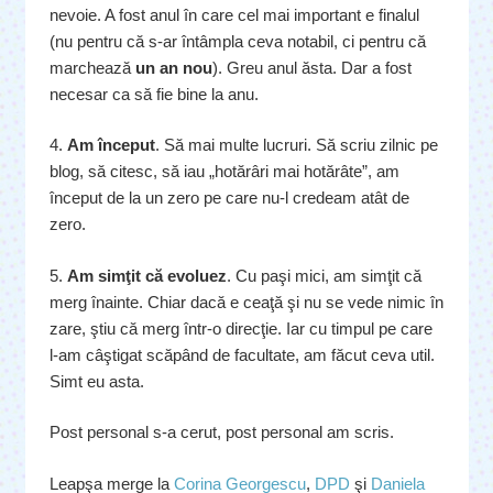
nevoie. A fost anul în care cel mai important e finalul
(nu pentru că s-ar întâmpla ceva notabil, ci pentru că
marchează
un an nou
). Greu anul ăsta. Dar a fost
necesar ca să fie bine la anu.
4.
Am început
. Să mai multe lucruri. Să scriu zilnic pe
blog, să citesc, să iau „hotărâri mai hotărâte”, am
început de la un zero pe care nu-l credeam atât de
zero.
5.
Am simţit că evoluez
. Cu paşi mici, am simţit că
merg înainte. Chiar dacă e ceaţă şi nu se vede nimic în
zare, ştiu că merg într-o direcţie. Iar cu timpul pe care
l-am câştigat scăpând de facultate, am făcut ceva util.
Simt eu asta.
Post personal s-a cerut, post personal am scris.
Leapşa merge la
Corina Georgescu
,
DPD
şi
Daniela