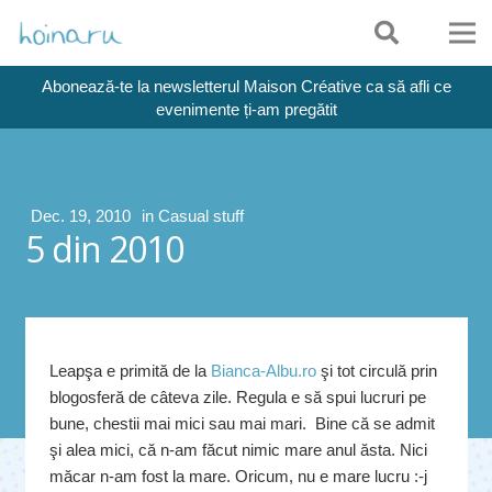
Abonează-te la newsletterul Maison Créative ca să afli ce
evenimente ți-am pregătit
Dec. 19, 2010
in
Casual stuff
5 din 2010
Leapşa e primită de la
Bianca-Albu.ro
şi tot circulă prin
blogosferă de câteva zile. Regula e să spui lucruri pe
bune, chestii mai mici sau mai mari. Bine că se admit
şi alea mici, că n-am făcut nimic mare anul ăsta. Nici
măcar n-am fost la mare. Oricum, nu e mare lucru :-j