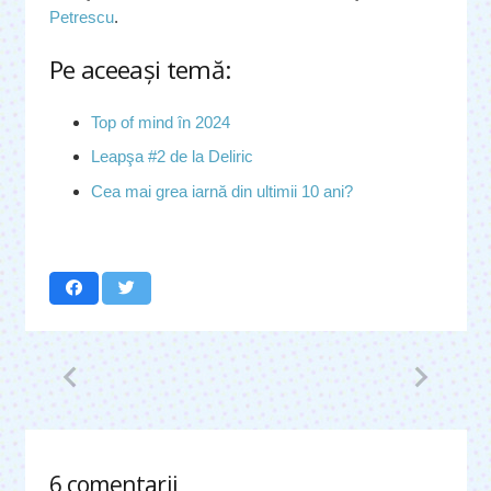
Petrescu
.
Pe aceeaşi temă:
Top of mind în 2024
Leapşa #2 de la Deliric
Cea mai grea iarnă din ultimii 10 ani?
6
comentarii
.