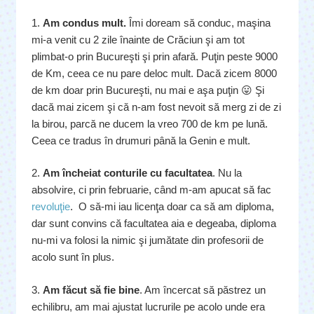
1.
Am condus mult.
Îmi doream să conduc, maşina
mi-a venit cu 2 zile înainte de Crăciun şi am tot
plimbat-o prin Bucureşti şi prin afară. Puţin peste 9000
de Km, ceea ce nu pare deloc mult. Dacă zicem 8000
de km doar prin Bucureşti, nu mai e aşa puţin 😛 Şi
dacă mai zicem şi că n-am fost nevoit să merg zi de zi
la birou, parcă ne ducem la vreo 700 de km pe lună.
Ceea ce tradus în drumuri până la Genin e mult.
2.
Am încheiat conturile cu facultatea
. Nu la
absolvire, ci prin februarie, când m-am apucat să fac
revoluţie
. O să-mi iau licenţa doar ca să am diploma,
dar sunt convins că facultatea aia e degeaba, diploma
nu-mi va folosi la nimic şi jumătate din profesorii de
acolo sunt în plus.
3.
Am făcut să fie bine
. Am încercat să păstrez un
echilibru, am mai ajustat lucrurile pe acolo unde era