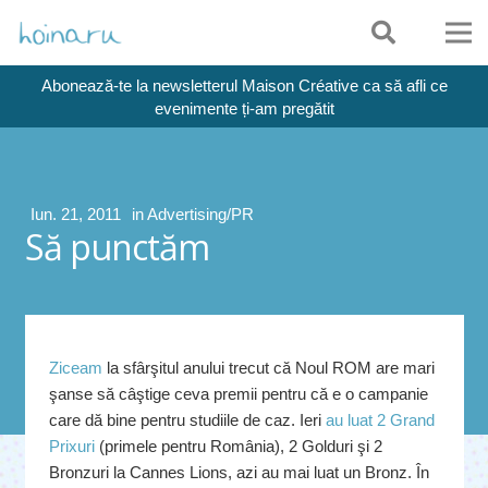
Abonează-te la newsletterul Maison Créative ca să afli ce
evenimente ți-am pregătit
Iun. 21, 2011
in
Advertising/PR
Să punctăm
Ziceam
la sfârşitul anului trecut că Noul ROM are mari
şanse să câştige ceva premii pentru că e o campanie
care dă bine pentru studiile de caz. Ieri
au luat 2 Grand
Prixuri
(primele pentru România), 2 Golduri şi 2
Bronzuri la Cannes Lions, azi au mai luat un Bronz. În