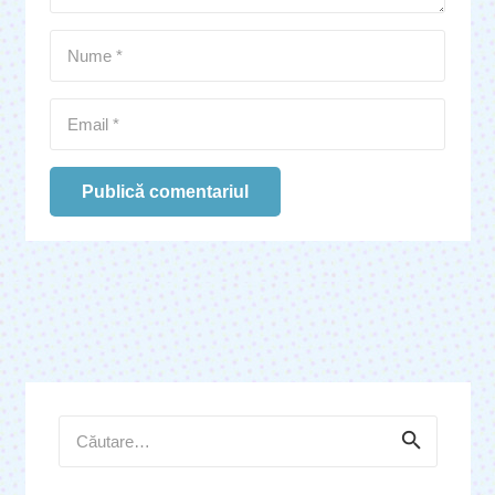
Publică comentariul
Caută
după: