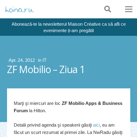
Abonează-te la newsletterul Maison Créative ca să afli ce
evenimente ți-am pregătit
Apr. 24, 2012
in
IT
ZF Mobilio – Ziua 1
Marţi şi miercuri are loc
ZF Mobilio Apps & Business
Forum
la Hilton.
Detalii privind agenda şi speakerii găsiţi
aici
, eu am
făcut un scurt rezumat al primei zile. La NwRadu găsiţi