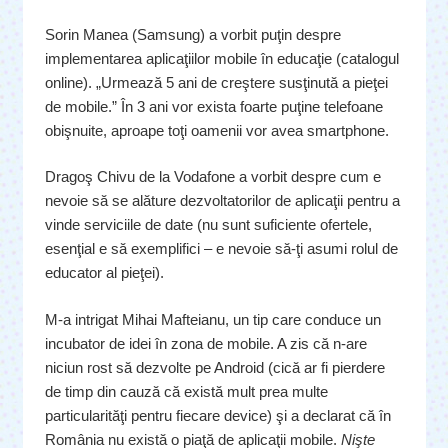
Sorin Manea (Samsung) a vorbit puţin despre
implementarea aplicaţiilor mobile în educaţie (catalogul
online). „Urmează 5 ani de creştere susţinută a pieţei
de mobile.” În 3 ani vor exista foarte puţine telefoane
obişnuite, aproape toţi oamenii vor avea smartphone.
Dragoş Chivu de la Vodafone a vorbit despre cum e
nevoie să se alăture dezvoltatorilor de aplicaţii pentru a
vinde serviciile de date (nu sunt suficiente ofertele,
esenţial e să exemplifici – e nevoie să-ţi asumi rolul de
educator al pieţei).
M-a intrigat Mihai Mafteianu, un tip care conduce un
incubator de idei în zona de mobile. A zis că n-are
niciun rost să dezvolte pe Android (cică ar fi pierdere
de timp din cauză că există mult prea multe
particularităţi pentru fiecare device) şi a declarat că în
România nu există o piaţă de aplicaţii mobile.
Nişte