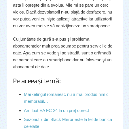
asta îi opreşte din a evolua. Mie mi se pare un cerc
vicios. Dacă dezvoltatorii n-au piaţă de desfacere, nu
vor putea veni cu nişte aplicaţii atractive iar utilizatorii
nu vor avea motive să achiziţioneze un smartphone.
Cu jumătate de gură s-a pus şi problema
abonamentelor mult prea scumpe pentru serviciile de
date. Aşa cum se vede şi pe stradă, sunt o grămadă
de oameni care au smartphone dar nu folosesc şi un
abonament de date.
Pe aceeaşi temă:
Marketingul românesc nu a mai produs nimic
memorabil…
Am luat EA FC 24 la un preţ corect
Sezonul 7 din Black Mirror este la fel de bun ca
celelalte