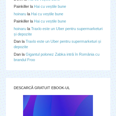
Painkiller
la
Hai cu veștile bune
hoinaru
la
Hai cu veștile bune
Painkiller
la
Hai cu veștile bune
hoinaru
la
Traxlo este un Uber pentru supermarketuri
și depozite
Dan
la
Traxlo este un Uber pentru supermarketuri și
depozite
Dan
la
Gigantul polonez Zabka intră în România cu
brandul Froo
DESCARCĂ GRATUIT EBOOK-UL