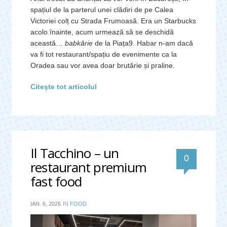
spațiul de la parterul unei clădiri de pe Calea
Victoriei colț cu Strada Frumoasă. Era un Starbucks
acolo înainte, acum urmează să se deschidă
această…
babkărie
de la Piața9. Habar n-am dacă
va fi tot restaurant/spațiu de evenimente ca la
Oradea sau vor avea doar brutărie și praline.
Citeşte tot articolul
Il Tacchino – un
0
restaurant premium
fast food
IAN. 6, 2026
IN
FOOD