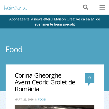
Abonează-te la newsletterul Maison Créative ca să afli ce
evenimente ți-am pregătit
Food
Corina Gheorghe –
0
Avem Cedric Grolet de
România
MART. 29, 2026
IN
FOOD