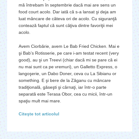
mă întrebam în septembrie dacă mai are sens un
food court acolo. Dar iată că s-a lansat şi deja am
luat mâncare de câteva ori de acolo. Cu siguranţă
contează faptul că sunt câţiva dintre favoriţii mei
acolo.
Avem Ciorbărie, avem Le Bab Fried Chicken. Mai e
şi Bab’s Rotisserie, pe care i-am testat recent (very
good), au şi un Treevi (chiar dacă mi se pare că ei
nu mai sunt ca pe vremuri), un Galletto Express, o
langoşerie, un Dabo Doner, ceva cu La Sibianu or
something. E şi bere de la Zăganu cu mâncare
tradiţională, găseşti şi cârnaţi, iar într-o parte
separată este Terasa Obor, cea cu micii, într-un
spaţiu mult mai mare.
Citeşte tot articolul