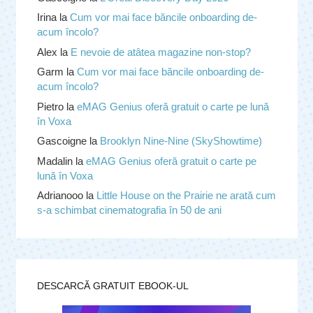
Irina
la
Cum vor mai face băncile onboarding de-
acum încolo?
Alex
la
E nevoie de atâtea magazine non-stop?
Garm
la
Cum vor mai face băncile onboarding de-
acum încolo?
Pietro
la
eMAG Genius oferă gratuit o carte pe lună
în Voxa
Gascoigne
la
Brooklyn Nine-Nine (SkyShowtime)
Madalin
la
eMAG Genius oferă gratuit o carte pe
lună în Voxa
Adrianooo
la
Little House on the Prairie ne arată cum
s-a schimbat cinematografia în 50 de ani
DESCARCĂ GRATUIT EBOOK-UL