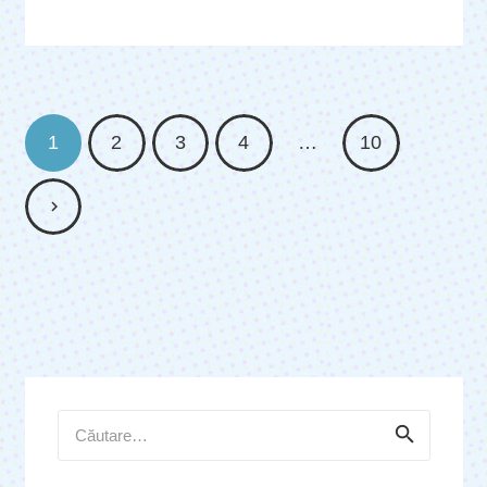
1
2
3
4
…
10
Caută
după: