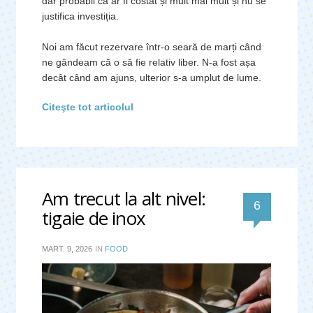
dar probabil că ar fi costat și mult mai mult și nu se
justifica investiția.
Noi am făcut rezervare într-o seară de marți când
ne gândeam că o să fie relativ liber. N-a fost așa
decât când am ajuns, ulterior s-a umplut de lume.
Citeşte tot articolul
Am trecut la alt nivel:
comentari
6
tigaie de inox
MART. 9, 2026
IN
FOOD