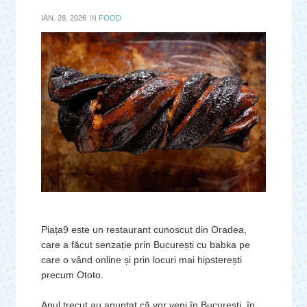
IAN. 28, 2026
IN
FOOD
Piața9 este un restaurant cunoscut din Oradea,
care a făcut senzație prin București cu babka pe
care o vând online și prin locuri mai hipsterești
precum Ototo.
Anul trecut au anunțat că vor veni în București, în