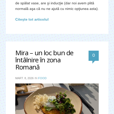
de spălat vase, are şi inducţie (dar noi avem plită
normală aşa că nu ne ajută cu nimic opţiunea asta).
Citeşte tot articolul
Mira – un loc bun de
0
întâlnire în zona
Romană
MART. 8, 2026
IN
FOOD