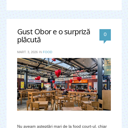
Gust Obor e o surpriză
0
plăcută
MART. 3, 2026
IN
FOOD
Nu aveam aşteptări mari de la food court-ul, chiar