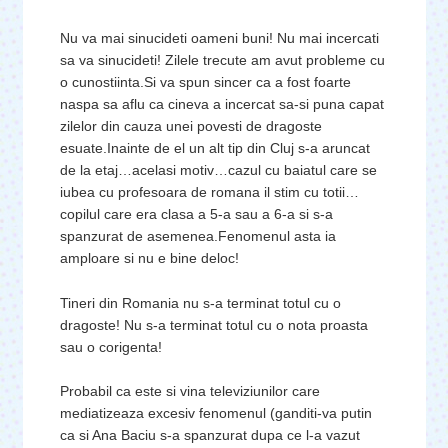
Nu va mai sinucideti oameni buni! Nu mai incercati
sa va sinucideti! Zilele trecute am avut probleme cu
o cunostiinta.Si va spun sincer ca a fost foarte
naspa sa aflu ca cineva a incercat sa-si puna capat
zilelor din cauza unei povesti de dragoste
esuate.Inainte de el un alt tip din Cluj s-a aruncat
de la etaj…acelasi motiv…cazul cu baiatul care se
iubea cu profesoara de romana il stim cu totii…
copilul care era clasa a 5-a sau a 6-a si s-a
spanzurat de asemenea.Fenomenul asta ia
amploare si nu e bine deloc!
Tineri din Romania nu s-a terminat totul cu o
dragoste! Nu s-a terminat totul cu o nota proasta
sau o corigenta!
Probabil ca este si vina televiziunilor care
mediatizeaza excesiv fenomenul (ganditi-va putin
ca si Ana Baciu s-a spanzurat dupa ce l-a vazut