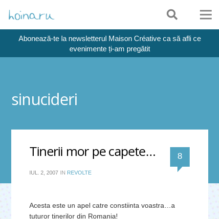
Abonează-te la newsletterul Maison Créative ca să afli ce
evenimente ți-am pregătit
sinucideri
Tinerii mor pe capete…
comentari
8
IUL. 2, 2007
IN
REVOLTE
Acesta este un apel catre constiinta voastra…a
tuturor tinerilor din Romania!