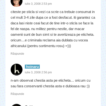
iulie 3, 2008 2:53 pm
citeste pe sticla si vezi ca scrie ca trebuie consumat in
cel mult 3-4 zile dupa ce a fost desfacut. iti garantez ca
daca lasi niste ceai facut de tine intr-o sticla se face la
fel de naspa. nu militez pentru nestle, dar macar
oamenii sunt de bun simt si te avertizeaza pe eticheta.
oricum…e criminala reclama aia dublata cu vocea
africanului (pentru sortimentu rosu) =)))
Răspunde
hoinaru
iulie 3, 2008 2:56 pm
n-am observat chestia asta pe eticheta… oricum cu
sau fara conservanti chestia asta e dubioasa rau :))
Răspunde