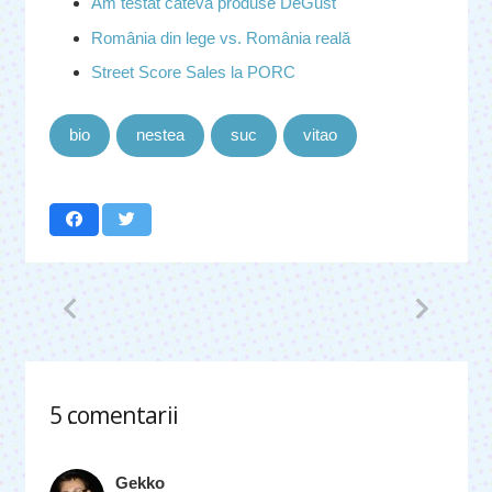
Am testat câteva produse DeGust
România din lege vs. România reală
Street Score Sales la PORC
bio
nestea
suc
vitao
5
comentarii
.
Gekko