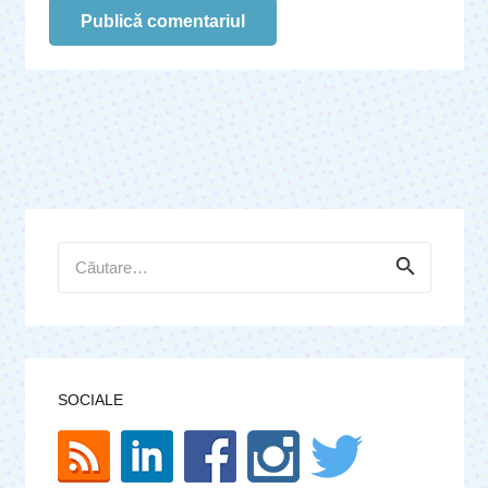
Publică comentariul
Caută
după:
SOCIALE