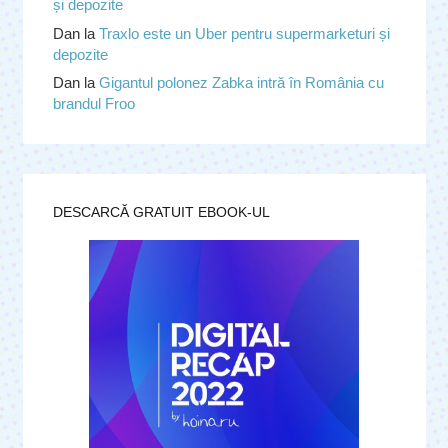
și depozite
Dan
la
Traxlo este un Uber pentru supermarketuri și
depozite
Dan
la
Gigantul polonez Zabka intră în România cu
brandul Froo
DESCARCĂ GRATUIT EBOOK-UL