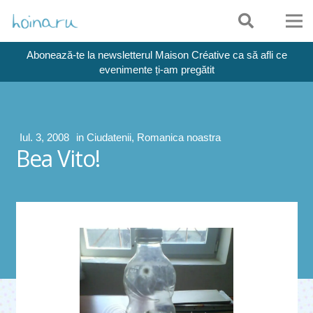
Abonează-te la newsletterul Maison Créative ca să afli ce
evenimente ți-am pregătit
Iul. 3, 2008
in
Ciudatenii
,
Romanica noastra
Bea Vito!