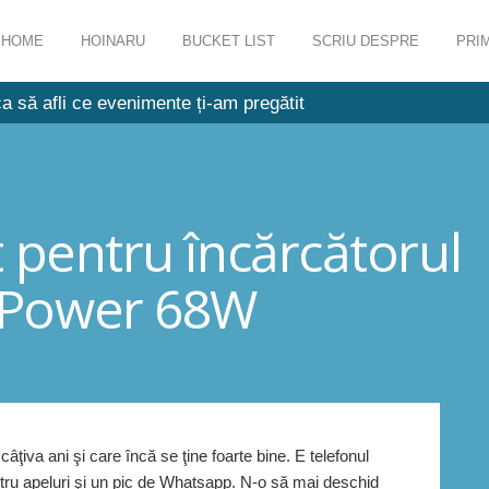
HOME
HOINARU
BUCKET LIST
SCRIU DESPRE
PRIM
a să afli ce evenimente ți-am pregătit
 pentru încărcătorul
oPower 68W
ţiva ani şi care încă se ţine foarte bine. E telefonul
tru apeluri şi un pic de Whatsapp. N-o să mai deschid