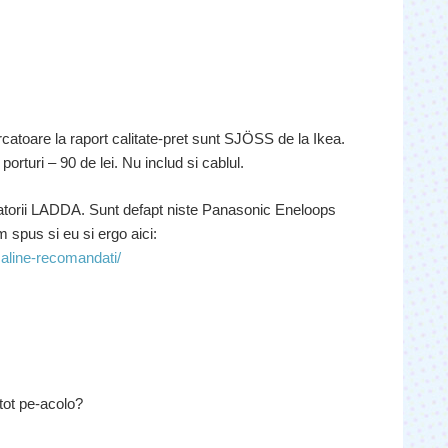
atoare la raport calitate-pret sunt SJÖSS de la Ikea.
rturi – 90 de lei. Nu includ si cablul.
latorii LADDA. Sunt defapt niste Panasonic Eneloops
 spus si eu si ergo aici:
caline-recomandati/
 tot pe-acolo?