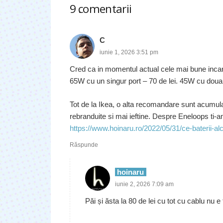
9
comentarii
.
C
iunie 1, 2026 3:51 pm
Cred ca in momentul actual cele mai bune incarc
65W cu un singur port – 70 de lei. 45W cu doua po
Tot de la Ikea, o alta recomandare sunt acumu
rebranduite si mai ieftine. Despre Eneloops ti-am
https://www.hoinaru.ro/2022/05/31/ce-baterii-al
Răspunde
hoinaru
iunie 2, 2026 7:09 am
Păi și ăsta la 80 de lei cu tot cu cablu nu e