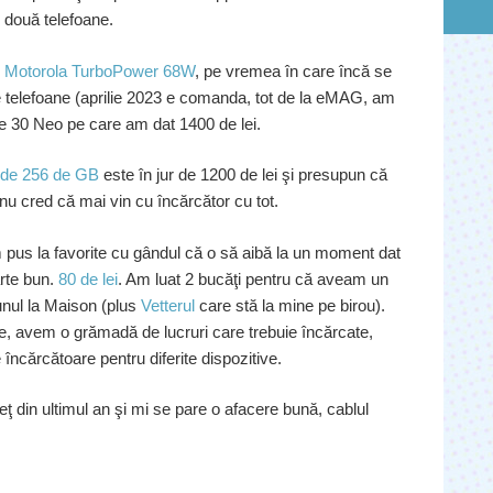
 două telefoane.
r
Motorola TurboPower 68W
, pe vremea în care încă se
e telefoane (aprilie 2023 e comanda, tot de la eMAG, am
ge 30 Neo pe care am dat 1400 de lei.
 de 256 de GB
este în jur de 1200 de lei şi presupun că
 nu cred că mai vin cu încărcător cu tot.
m pus la favorite cu gândul că o să aibă la un moment dat
arte bun.
80 de lei
. Am luat 2 bucăţi pentru că aveam un
unul la Maison (plus
Vetterul
care stă la mine pe birou).
, avem o grămadă de lucruri care trebuie încărcate,
încărcătoare pentru diferite dispozitive.
reţ din ultimul an şi mi se pare o afacere bună, cablul