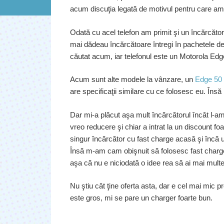
acum discuţia legată de motivul pentru care am
Odată cu acel telefon am primit şi un încărcăto
mai dădeau încărcătoare întregi în pachetele d
căutat acum, iar telefonul este un Motorola Ed
Acum sunt alte modele la vânzare, un
Edge 50
are specificaţii similare cu ce folosesc eu. Însă
Dar mi-a plăcut aşa mult încărcătorul încât l-a
vreo reducere şi chiar a intrat la un discount fo
singur încărcător cu fast charge acasă şi încă 
Însă m-am cam obişnuit să folosesc fast charge
aşa că nu e niciodată o idee rea să ai mai multe 
Nu ştiu cât ţine oferta asta, dar e cel mai mic p
este gros, mi se pare un charger foarte bun.