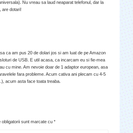
universala). Nu vreau sa laud neaparat telefonul, dar la
, are dotari!
asa ca am pus 20 de dolari jos si am luat de pe Amazon
 sloturi de USB. E util acasa, ca incarcam eu si fie-mea
-l iau cu mine. Am nevoie doar de 1 adaptor european, asa
 daravelele fara probleme. Acum cativa ani plecam cu 4-5
c.), acum asta face toata treaba.
 obligatorii sunt marcate cu
*