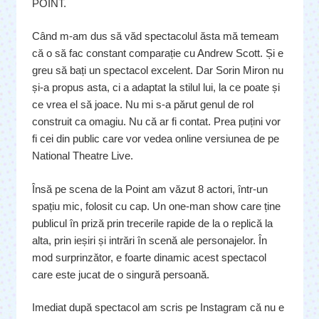
POINT.
Când m-am dus să văd spectacolul ăsta mă temeam
că o să fac constant comparație cu Andrew Scott. Și e
greu să bați un spectacol excelent. Dar Sorin Miron nu
și-a propus asta, ci a adaptat la stilul lui, la ce poate și
ce vrea el să joace. Nu mi s-a părut genul de rol
construit ca omagiu. Nu că ar fi contat. Prea puțini vor
fi cei din public care vor vedea online versiunea de pe
National Theatre Live.
Însă pe scena de la Point am văzut 8 actori, într-un
spațiu mic, folosit cu cap. Un one-man show care ține
publicul în priză prin trecerile rapide de la o replică la
alta, prin ieșiri și intrări în scenă ale personajelor. În
mod surprinzător, e foarte dinamic acest spectacol
care este jucat de o singură persoană.
Imediat după spectacol am scris pe Instagram că nu e