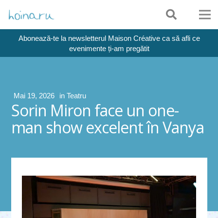
Abonează-te la newsletterul Maison Créative ca să afli ce
evenimente ți-am pregătit
Mai 19, 2026
in
Teatru
Sorin Miron face un one-
man show excelent în Vanya