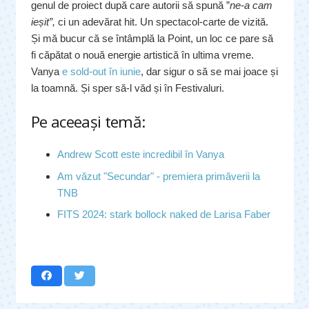
genul de proiect după care autorii să spună ”
ne-a cam
ieșit”,
ci un adevărat hit. Un spectacol-carte de vizită.
Și mă bucur că se întâmplă la Point, un loc ce pare să
fi căpătat o nouă energie artistică în ultima vreme.
Vanya
e sold-out în iunie
, dar sigur o să se mai joace și
la toamnă. Și sper să-l văd și în Festivaluri.
Pe aceeaşi temă:
Andrew Scott este incredibil în Vanya
Am văzut "Secundar" - premiera primăverii la
TNB
FITS 2024: stark bollock naked de Larisa Faber