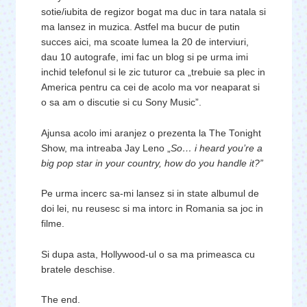
sotie/iubita de regizor bogat ma duc in tara natala si
ma lansez in muzica. Astfel ma bucur de putin
succes aici, ma scoate lumea la 20 de interviuri,
dau 10 autografe, imi fac un blog si pe urma imi
inchid telefonul si le zic tuturor ca „trebuie sa plec in
America pentru ca cei de acolo ma vor neaparat si
o sa am o discutie si cu Sony Music”.
Ajunsa acolo imi aranjez o prezenta la The Tonight
Show, ma intreaba Jay Leno „
So… i heard you’re a
big pop star in your country, how do you handle it?”
Pe urma incerc sa-mi lansez si in state albumul de
doi lei, nu reusesc si ma intorc in Romania sa joc in
filme.
Si dupa asta, Hollywood-ul o sa ma primeasca cu
bratele deschise.
The end.