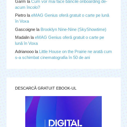
Garm
la
Cum vor mai face băncile onboarding de-
acum încolo?
Pietro
la
eMAG Genius oferă gratuit o carte pe lună
în Voxa
Gascoigne
la
Brooklyn Nine-Nine (SkyShowtime)
Madalin
la
eMAG Genius oferă gratuit o carte pe
lună în Voxa
Adrianooo
la
Little House on the Prairie ne arată cum
s-a schimbat cinematografia în 50 de ani
DESCARCĂ GRATUIT EBOOK-UL