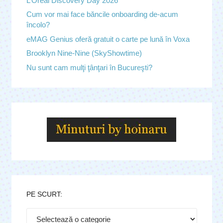
L’Oreal Discovery Day 2026
Cum vor mai face băncile onboarding de-acum
încolo?
eMAG Genius oferă gratuit o carte pe lună în Voxa
Brooklyn Nine-Nine (SkyShowtime)
Nu sunt cam mulţi ţânţari în Bucureşti?
PE SCURT:
Pe