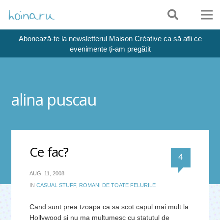
Abonează-te la newsletterul Maison Créative ca să afli ce
evenimente ți-am pregătit
alina puscau
Ce fac?
comentari
4
AUG. 11, 2008
IN
CASUAL STUFF
,
ROMANI DE TOATE FELURILE
Cand sunt prea tzoapa ca sa scot capul mai mult la
Hollywood si nu ma multumesc cu statutul de