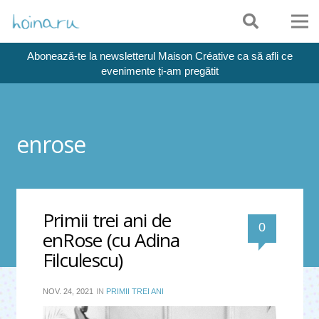
Abonează-te la newsletterul Maison Créative ca să afli ce
evenimente ți-am pregătit
enrose
Primii trei ani de
0
enRose (cu Adina
Filculescu)
NOV. 24, 2021
IN
PRIMII TREI ANI