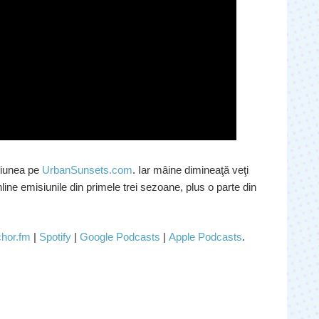
isiunea pe
UrbanSunsets.com
. Iar mâine dimineaţă veţi
ine emisiunile din primele trei sezoane, plus o parte din
hor.fm
|
Spotify
|
Google Podcasts
|
Apple Podcasts
.