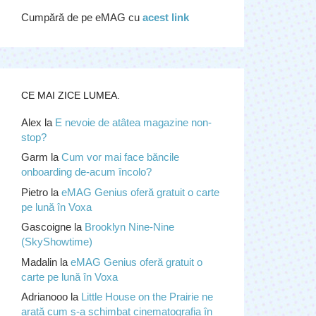
Cumpără de pe eMAG cu
acest link
CE MAI ZICE LUMEA.
Alex
la
E nevoie de atâtea magazine non-
stop?
Garm
la
Cum vor mai face băncile
onboarding de-acum încolo?
Pietro
la
eMAG Genius oferă gratuit o carte
pe lună în Voxa
Gascoigne
la
Brooklyn Nine-Nine
(SkyShowtime)
Madalin
la
eMAG Genius oferă gratuit o
carte pe lună în Voxa
Adrianooo
la
Little House on the Prairie ne
arată cum s-a schimbat cinematografia în