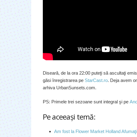
Diseară, de la ora 22:00 puteţi să ascultaţi em
găsi înregistrarea pe
StarCast.ro
. Deja avem onl
arhiva UrbanSunsets.com.
PS: Primele trei sezoane sunt integral şi pe
Anc
Pe aceeaşi temă:
Am fost la Flower Market Holland Afumaţi