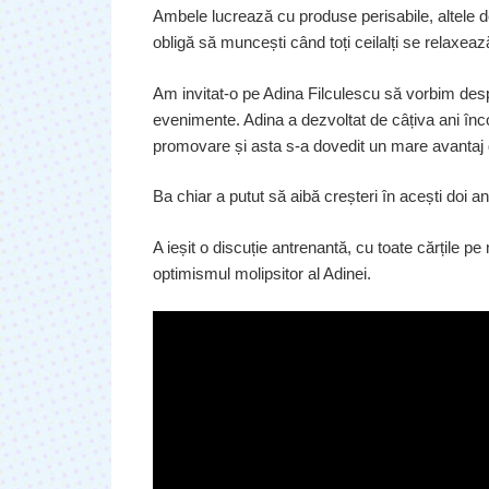
Ambele lucrează cu produse perisabile, altele de
obligă să muncești când toți ceilalți se relaxeaz
Am invitat-o pe Adina Filculescu să vorbim de
evenimente. Adina a dezvoltat de câțiva ani încoa
promovare și asta s-a dovedit un mare avantaj
Ba chiar a putut să aibă creșteri în acești doi 
A ieșit o discuție antrenantă, cu toate cărțile 
optimismul molipsitor al Adinei.