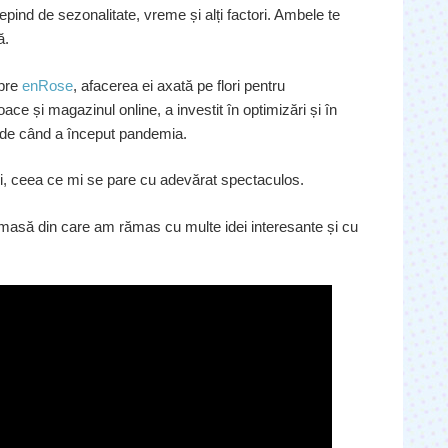
pind de sezonalitate, vreme și alți factori. Ambele te
ă.
spre
enRose
, afacerea ei axată pe flori pentru
ce și magazinul online, a investit în optimizări și în
 de când a început pandemia.
ani, ceea ce mi se pare cu adevărat spectaculos.
pe masă din care am rămas cu multe idei interesante și cu