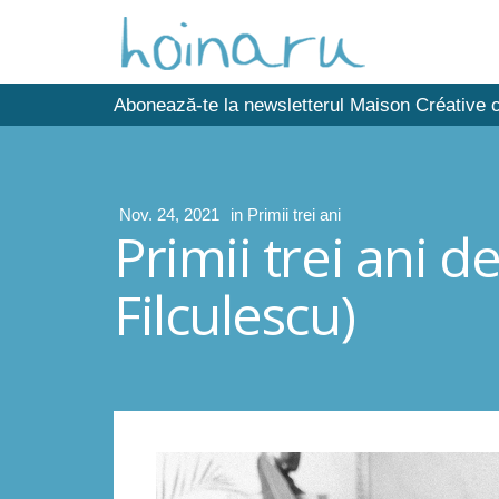
Abonează-te la newsletterul Maison Créative c
Nov. 24, 2021
in
Primii trei ani
Primii trei ani 
Filculescu)