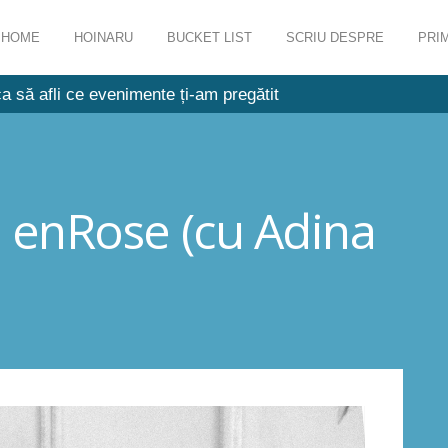
HOME
HOINARU
BUCKET LIST
SCRIU DESPRE
PRIM
a să afli ce evenimente ți-am pregătit
de enRose (cu Adina