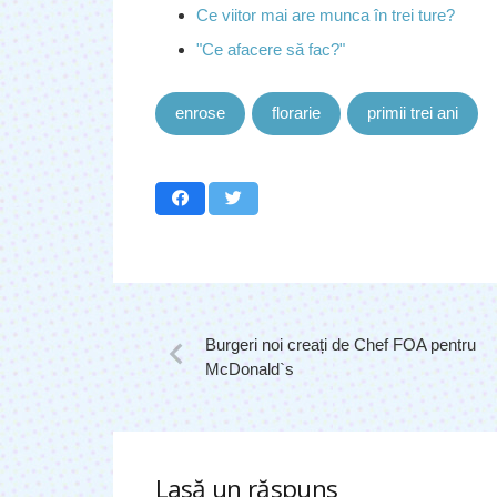
Ce viitor mai are munca în trei ture?
"Ce afacere să fac?"
enrose
florarie
primii trei ani
Burgeri noi creați de Chef FOA pentru
McDonald`s
Lasă un răspuns