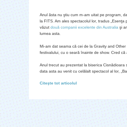
Anul ăsta nu ştiu cum m-am uitat pe program, da
la FITS. Am ales spectacolul lor, tradus „Esenţa p
văzut
două companii excelente din Australia
şi am
lumea asta.
Mi-am dat seama că cei de la Gravity and Other M
festivalului, cu o seară înainte de show. Cred că a
Anul trecut au prezentat la biserica Cisnădioara 
data asta au venit cu celălalt spectacol al lor, „B
Citeşte tot articolul