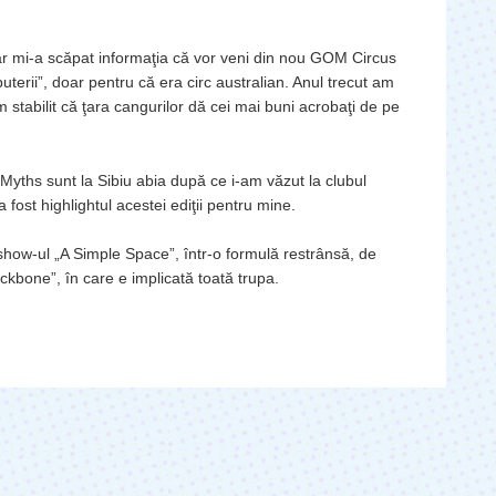
r mi-a scăpat informaţia că vor veni din nou GOM Circus
uterii”, doar pentru că era circ australian. Anul trecut am
 stabilit că ţara cangurilor dă cei mai buni acrobaţi de pe
yths sunt la Sibiu abia după ce i-am văzut la clubul
 fost highlightul acestei ediţii pentru mine.
show-ul „A Simple Space”, într-o formulă restrânsă, de
ackbone”, în care e implicată toată trupa.