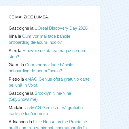
CE MAI ZICE LUMEA.
Gascoigne
la
L’Oreal Discovery Day 2026
Irina
la
Cum vor mai face băncile
onboarding de-acum încolo?
Alex
la
E nevoie de atâtea magazine non-
stop?
Garm
la
Cum vor mai face băncile
onboarding de-acum încolo?
Pietro
la
eMAG Genius oferă gratuit o carte
pe lună în Voxa
Gascoigne
la
Brooklyn Nine-Nine
(SkyShowtime)
Madalin
la
eMAG Genius oferă gratuit o
carte pe lună în Voxa
Adrianooo
la
Little House on the Prairie ne
arată cum s-a schimbat cinematografia în