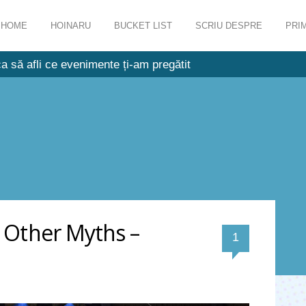
HOME
HOINARU
BUCKET LIST
SCRIU DESPRE
PRIM
a să afli ce evenimente ți-am pregătit
d Other Myths –
comentariu
1