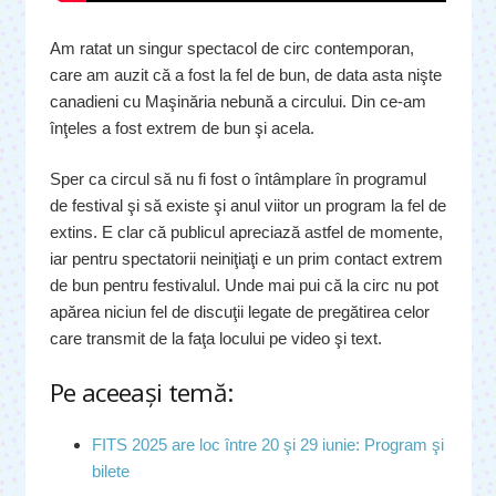
Am ratat un singur spectacol de circ contemporan,
care am auzit că a fost la fel de bun, de data asta nişte
canadieni cu Maşinăria nebună a circului. Din ce-am
înţeles a fost extrem de bun şi acela.
Sper ca circul să nu fi fost o întâmplare în programul
de festival şi să existe şi anul viitor un program la fel de
extins. E clar că publicul apreciază astfel de momente,
iar pentru spectatorii neiniţiaţi e un prim contact extrem
de bun pentru festivalul. Unde mai pui că la circ nu pot
apărea niciun fel de discuţii legate de pregătirea celor
care transmit de la faţa locului pe video şi text.
Pe aceeaşi temă:
FITS 2025 are loc între 20 şi 29 iunie: Program şi
bilete