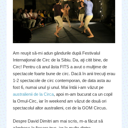
Am reuşit să-mi adun gândurile după Festivalul
Internaţional de Circ de la Sibiu. Da, aţi citit bine, de
Circ! Pentru că anul ăsta FITS a avut o mulţime de
spectacole foarte bune de circ. Dacă în anii trecuţi erau
1-2 spectacole de circ contemporan, de data asta au
fost 6, numai unul şi unul. Mai întâi i-am văzut pe
australienii de la Circa
, apoi m-am bucurat ca un copil
la Omul-Circ, iar în weekend am văzut de două ori
spectacolul altor australieni, cei de la GOM Circus.
Despre David Dimitri am mai scris, m-a făcut să
zâmbesc la fiecare truc, iar la multe dintre