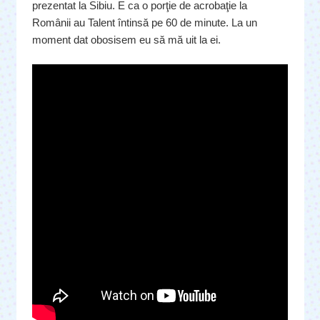
prezentat la Sibiu. E ca o porţie de acrobaţie la
Românii au Talent întinsă pe 60 de minute. La un
moment dat obosisem eu să mă uit la ei.