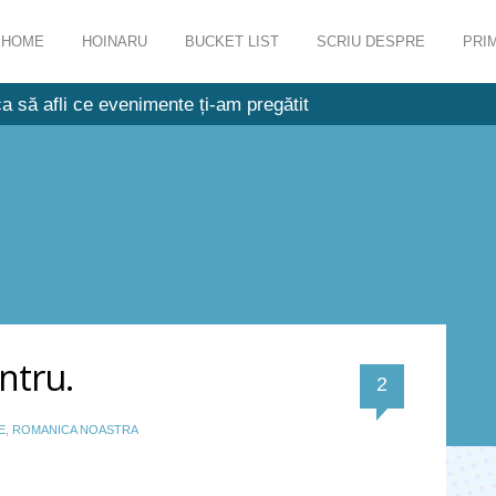
HOME
HOINARU
BUCKET LIST
SCRIU DESPRE
PRIM
a să afli ce evenimente ți-am pregătit
ntru.
comentarii
2
E
,
ROMANICA NOASTRA