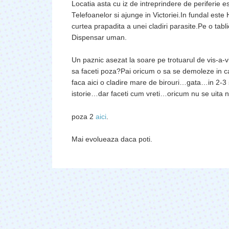
Locatia asta cu iz de intreprindere de periferie e
Telefoanelor si ajunge in Victoriei.In fundal este
curtea prapadita a unei cladiri parasite.Pe o tabl
Dispensar uman.
Un paznic asezat la soare pe trotuarul de vis-a
sa faceti poza?Pai oricum o sa se demoleze in c
faca aici o cladire mare de birouri…gata…in 2-3 
istorie…dar faceti cum vreti…oricum nu se uita n
poza 2
aici
.
Mai evolueaza daca poti.