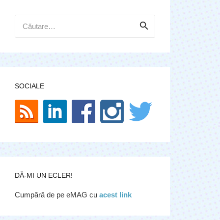
Caută
după:
SOCIALE
DĂ-MI UN ECLER!
Cumpără de pe eMAG cu
acest link