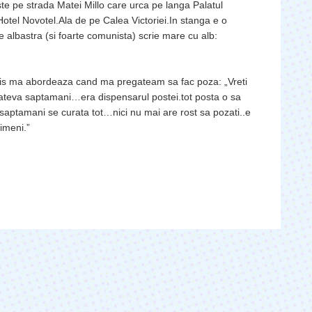
ste pe strada Matei Millo care urca pe langa Palatul
 Hotel Novotel.Ala de pe Calea Victoriei.In stanga e o
ie albastra (si foarte comunista) scrie mare cu alb:
-vis ma abordeaza cand ma pregateam sa fac poza: „Vreti
ateva saptamani…era dispensarul postei.tot posta o sa
saptamani se curata tot…nici nu mai are rost sa pozati..e
imeni.”