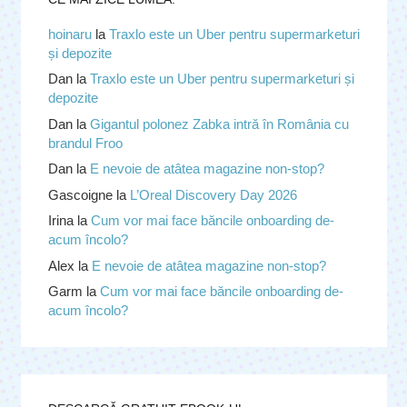
hoinaru
la
Traxlo este un Uber pentru supermarketuri
și depozite
Dan
la
Traxlo este un Uber pentru supermarketuri și
depozite
Dan
la
Gigantul polonez Zabka intră în România cu
brandul Froo
Dan
la
E nevoie de atâtea magazine non-stop?
Gascoigne
la
L’Oreal Discovery Day 2026
Irina
la
Cum vor mai face băncile onboarding de-
acum încolo?
Alex
la
E nevoie de atâtea magazine non-stop?
Garm
la
Cum vor mai face băncile onboarding de-
acum încolo?