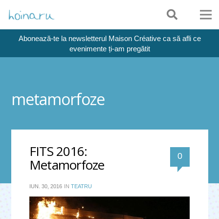
Abonează-te la newsletterul Maison Créative ca să afli ce
evenimente ți-am pregătit
metamorfoze
FITS 2016:
0
Metamorfoze
IUN. 30, 2016
IN
TEATRU