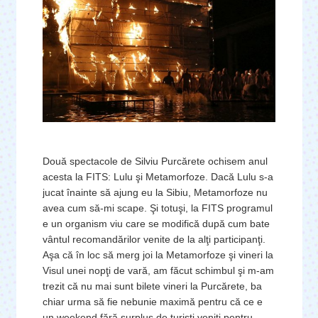
Două spectacole de Silviu Purcărete ochisem anul
acesta la FITS: Lulu şi Metamorfoze. Dacă Lulu s-a
jucat înainte să ajung eu la Sibiu, Metamorfoze nu
avea cum să-mi scape. Şi totuşi, la FITS programul
e un organism viu care se modifică după cum bate
vântul recomandărilor venite de la alţi participanţi.
Aşa că în loc să merg joi la Metamorfoze şi vineri la
Visul unei nopţi de vară, am făcut schimbul şi m-am
trezit că nu mai sunt bilete vineri la Purcărete, ba
chiar urma să fie nebunie maximă pentru că ce e
un weekend fără surplus de turişti veniţi pentru