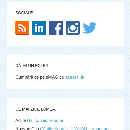
SOCIALE
DĂ-MI UN ECLER!
Cumpără de pe eMAG cu
acest link
CE MAI ZICE LUMEA.
Adi
la
Hai cu veștile bune
Razvan C
la
Căştile Sony ULT WEAR – sunet bun,