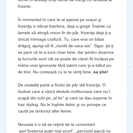
frizerie.
În momentul în care te-ai aşezat pe scaun şi
frizeriţa a ridicat foarfeca, deja a greşit. Înainte ca
lamele să atingă vreun fir de păr, frizeriţa deja ţi-a
stricat întreaga coafură. Tu, care erai un băiat
drăguţ, ajungi să fii „ciuntit de vaca aia”. Sigur, ţie ţi
se pare că te-a tuns chiar bine, dar pentru doamna
ta lucrurile sunt cât se poate de clare! Ai încăput pe
mâna unei ignorante fără talent care şi-a bătut joc
de tine. Nu contează cu tu te simţi bine,
ea ştie!
De cealaltă parte a firului de păr stă frizeriţa. O
duduie care a văzut destule mofturoase care nu-l
scapă din ochi pe „al lor” şi care se dau experte în
hair styling. Nu le înghite deloc şi nu pricepe ce
caută pe teritoriul altei femei.
Nevasta n-o să se reţină de la comentarii
gen”bretonul puţin mai scurt”, „perciunii parcă nu