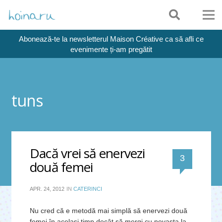
Abonează-te la newsletterul Maison Créative ca să afli ce
evenimente ți-am pregătit
tuns
Dacă vrei să enervezi
comentari
3
două femei
APR. 24, 2012
IN
CATERINCI
Nu cred că e metodă mai simplă să enervezi două
femei în acelaşi timp decât să mergi cu nevasta la