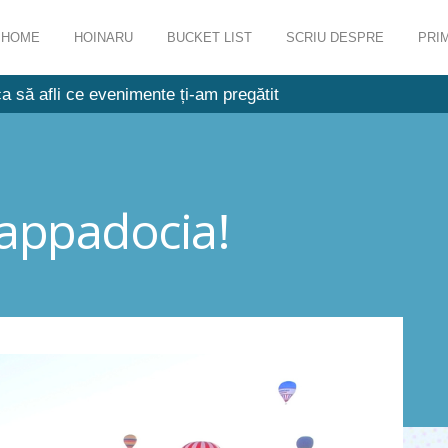
HOME
HOINARU
BUCKET LIST
SCRIU DESPRE
PRIM
a să afli ce evenimente ți-am pregătit
Cappadocia!