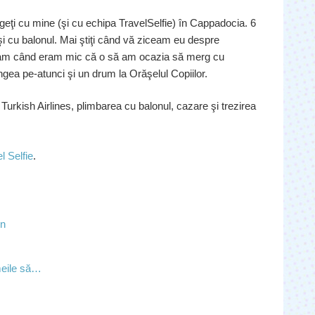
geţi cu mine (şi cu echipa TravelSelfie) în Cappadocia. 6
şi cu balonul. Mai ştiţi când vă ziceam eu despre
eam când eram mic că o să am ocazia să merg cu
ngea pe-atunci şi un drum la Orăşelul Copiilor.
Turkish Airlines, plimbarea cu balonul, cazare şi trezirea
l Selfie
.
hn
meile să…