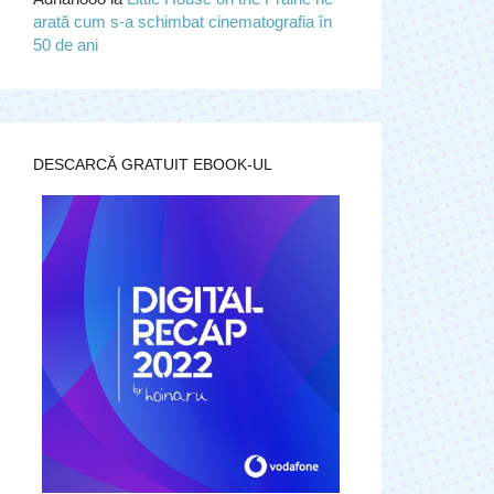
arată cum s-a schimbat cinematografia în
50 de ani
DESCARCĂ GRATUIT EBOOK-UL