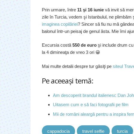
Prin urmare, între
11 şi 16 iunie
vă invit să mer
zile în Turcia, vedem şi Istanbulul, ne plimbăm 
imaginea copilăriei
? Sincer să fiu nu mă gând
balonul într-un peisaj de genul ăsta. Mie îmi aju
Excursia costă
550 de euro
şi include drum cu 
la 4 dimineaţa de vreo 3 ori 😀
Mai multe detalii despre tur găsiţi pe
siteul Trave
Pe aceeaşi temă:
Am descoperit brandul italienesc Dan Jo
Uitasem cum e să faci fotografii pe film
Mii de români aleargă pentru a inspira fe
cappadocia
travel selfie
turcia