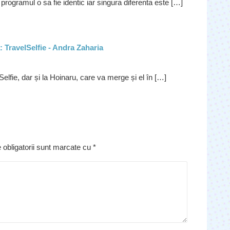
 programul o sa fie identic iar singura diferenta este […]
 TravelSelfie - Andra Zaharia
lSelfie, dar și la Hoinaru, care va merge și el în […]
 obligatorii sunt marcate cu
*