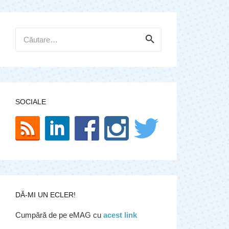
Caută
după:
SOCIALE
DĂ-MI UN ECLER!
Cumpără de pe eMAG cu
acest link