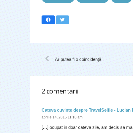
Ar putea fi o coincidenţă
2
comentarii
.
Cateva cuvinte despre TravelSelfie - Lucian
aprilie 14, 2015 11:10 am
[…] ocupat in doar cateva zile, am decis sa mai 