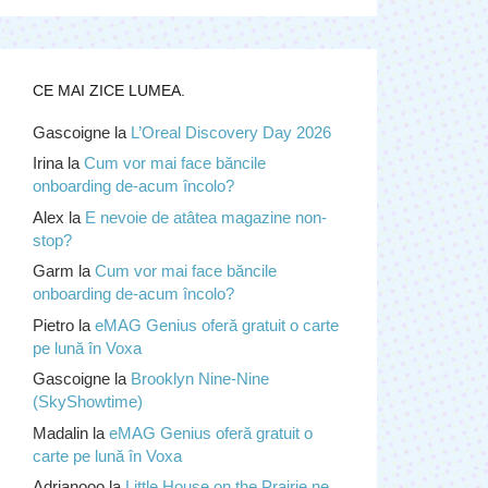
CE MAI ZICE LUMEA.
Gascoigne
la
L’Oreal Discovery Day 2026
Irina
la
Cum vor mai face băncile
onboarding de-acum încolo?
Alex
la
E nevoie de atâtea magazine non-
stop?
Garm
la
Cum vor mai face băncile
onboarding de-acum încolo?
Pietro
la
eMAG Genius oferă gratuit o carte
pe lună în Voxa
Gascoigne
la
Brooklyn Nine-Nine
(SkyShowtime)
Madalin
la
eMAG Genius oferă gratuit o
carte pe lună în Voxa
Adrianooo
la
Little House on the Prairie ne