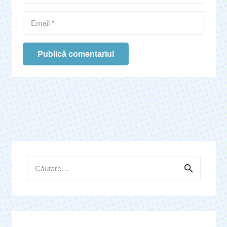
Publică comentariul
Caută
după: