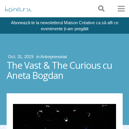
Abonează-te la newsletterul Maison Créative ca să afli ce
evenimente ți-am pregătit
Oct. 31, 2019
in
Antreprenoriat
The Vast & The Curious cu
Aneta Bogdan