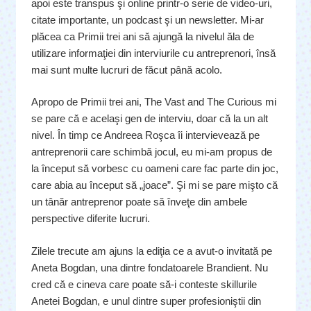
apoi este transpus şi online printr-o serie de video-uri,
citate importante, un podcast şi un newsletter. Mi-ar
plăcea ca Primii trei ani să ajungă la nivelul ăla de
utilizare informaţiei din interviurile cu antreprenori, însă
mai sunt multe lucruri de făcut până acolo.
Apropo de Primii trei ani, The Vast and The Curious mi
se pare că e acelaşi gen de interviu, doar că la un alt
nivel. În timp ce Andreea Roşca îi intervievează pe
antreprenorii care schimbă jocul, eu mi-am propus de
la început să vorbesc cu oameni care fac parte din joc,
care abia au început să „joace”. Şi mi se pare mişto că
un tânăr antreprenor poate să înveţe din ambele
perspective diferite lucruri.
Zilele trecute am ajuns la ediţia ce a avut-o invitată pe
Aneta Bogdan, una dintre fondatoarele Brandient. Nu
cred că e cineva care poate să-i conteste skillurile
Anetei Bogdan, e unul dintre super profesioniştii din