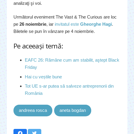
analizaţi şi voi.
Următorul eveniment The Vast & The Curious are loc
pe
26 noiembrie
, iar
invitatul este
Gheorghe Hagi
.
Biletele se pun în vânzare pe 4 noiembrie.
Pe aceeaşi temă:
EAFC 26: Rămâne cum am stabilit, aştept Black
Friday
Hai cu veștile bune
Tot UE s-ar putea să salveze antreprenorii din
România
andreea rosca
aneta bogdan