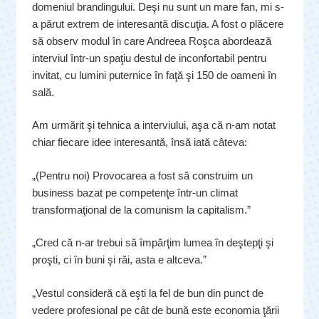
domeniul brandingului. Deşi nu sunt un mare fan, mi s-
a părut extrem de interesantă discuţia. A fost o plăcere
să observ modul în care Andreea Roşca abordează
interviul într-un spaţiu destul de inconfortabil pentru
invitat, cu lumini puternice în faţă şi 150 de oameni în
sală.
Am urmărit şi tehnica a interviului, aşa că n-am notat
chiar fiecare idee interesantă, însă iată câteva:
„(Pentru noi) Provocarea a fost să construim un
business bazat pe competenţe într-un climat
transformaţional de la comunism la capitalism.”
„Cred că n-ar trebui să împărţim lumea în deştepţi şi
proşti, ci în buni şi răi, asta e altceva.”
„Vestul consideră că eşti la fel de bun din punct de
vedere profesional pe cât de bună este economia ţării