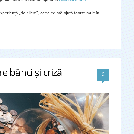
experienţă „de client”, ceea ce mă ajută foarte mult în
 bănci şi criză
comentarii
2