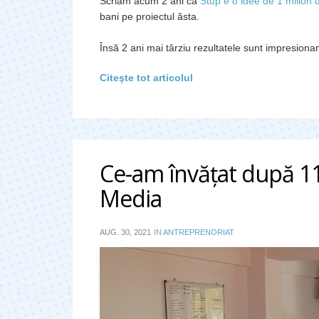
Scriam acum 2 ani că
Stup e o idee de 1 milion 
bani pe proiectul ăsta.
Însă 2 ani mai târziu rezultatele sunt impresionan
Citeşte tot articolul
Ce-am învăţat după 11
Media
AUG. 30, 2021
IN
ANTREPRENORIAT