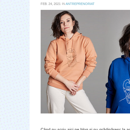
FEB. 24, 2021
IN
ANTREPRENORIAT
Când nu scriu aici pe blog şi nu grădinăresc la 