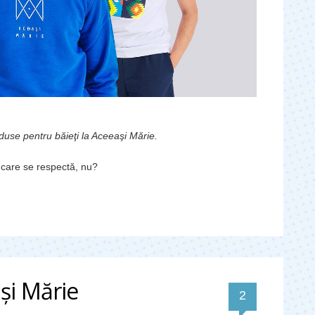
duse pentru băieţi la Aceeaşi Mărie.
 care se respectă, nu?
şi Mărie
comentarii
2