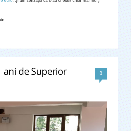
de euro
. Şi am senzaţia că s-au cheltuit chiar mai mulţi
te.
 ani de Superior
comentarii
8