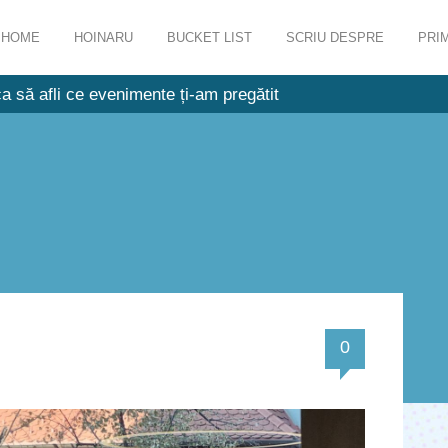
HOME
HOINARU
BUCKET LIST
SCRIU DESPRE
PRIM
a să afli ce evenimente ți-am pregătit
0