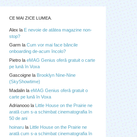
CE MAI ZICE LUMEA.
Alex
la
E nevoie de atâtea magazine non-
stop?
Garm
la
Cum vor mai face băncile
onboarding de-acum încolo?
Pietro
la
eMAG Genius oferă gratuit o carte
pe lună în Voxa
Gascoigne
la
Brooklyn Nine-Nine
(SkyShowtime)
Madalin
la
eMAG Genius oferă gratuit o
carte pe lună în Voxa
Adrianooo
la
Little House on the Prairie ne
arată cum s-a schimbat cinematografia în
50 de ani
hoinaru
la
Little House on the Prairie ne
arată cum s-a schimbat cinematografia în