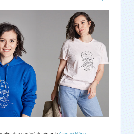
agenţie, dau o mână de ajutor la
Aceeaşi Mărie
.