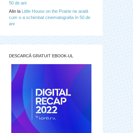
50 de ani
Alin
la
Little House on the Prairie ne arată
cum s-a schimbat cinematografia în 50 de
ani
DESCARCĂ GRATUIT EBOOK-UL