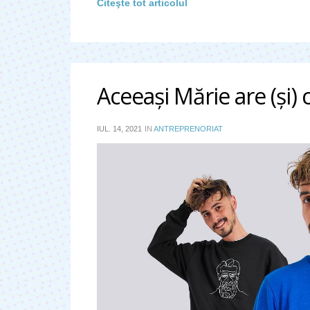
Citeşte tot articolul
Aceeaşi Mărie are (şi) 
IUL. 14, 2021
IN
ANTREPRENORIAT