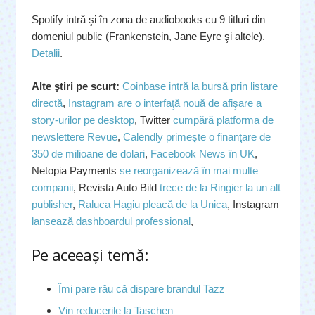
Spotify intră şi în zona de audiobooks cu 9 titluri din
domeniul public (Frankenstein, Jane Eyre şi altele).
Detalii
.
Alte ştiri pe scurt:
Coinbase intră la bursă prin listare
directă
,
Instagram are o interfaţă nouă de afişare a
story-urilor pe desktop
, Twitter
cumpără platforma de
newslettere Revue
,
Calendly primeşte o finanţare de
350 de milioane de dolari
,
Facebook News în UK
,
Netopia Payments
se reorganizează în mai multe
companii
, Revista Auto Bild
trece de la Ringier la un alt
publisher
,
Raluca Hagiu pleacă de la Unica
, Instagram
lansează dashboardul professional
,
Pe aceeaşi temă:
Îmi pare rău că dispare brandul Tazz
Vin reducerile la Taschen