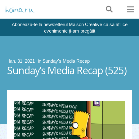
Abonează-te la newsletterul Maison Créative ca să afli ce
evenimente ți-am pregătit
Ian. 31, 2021
in
Sunday's Media Recap
Sunday’s Media Recap (525)