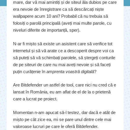
mare, dar vă mai amintiți și de siteul ăla dubios pe care
era nevoie de înregistrare ca să descărcați niște
wallpapere acum 10 ani? Probabil că nu trebuia să
folosiți o parolă principală (aveți mai multe parole, cu
niveluri diferite de importanță, sper).
N-ar fi mișto să existe un asistent care să verifice tot
internetul și să vă arate ce a descoperit despre voi ca
să puteți să vă schimbați parolele, să ștergeți conturile
de pe siteuri de care nu mai aveți nevoie și să faceți
puțin curățenie în
amprenta voastră digitală
?
Are Bitdefender un astfel de tool, care nici nu cred că e
lansat în România, eu am aflat de el de la o prietenă
care a lucrat pe proiect.
Momentan n-am apucat să-l testez, dar dacă e atât de
mișto pe cât zice ea, mi se pare unul dintre cele mai
valoroase lucruri pe care le oferă Bitdefender.