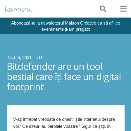
Abonează-te la newsletterul Maison Créative ca să afli ce
evenimente ți-am pregătit
Oct. 6, 2021
in
IT
Bitdefender are un tool
bestial care îţi face un digital
footprint
V-ați întrebat vreodată ce chestii știe internetul despre
voi? Ce siteuri au parolele voastre? Sigur că știți, în