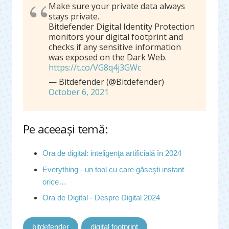
Make sure your private data always
stays private.
Bitdefender Digital Identity Protection
monitors your digital footprint and
checks if any sensitive information
was exposed on the Dark Web.
https://t.co/VG8q4j3GWc
— Bitdefender (@Bitdefender)
October 6, 2021
Pe aceeaşi temă:
Ora de digital: inteligenţa artificială în 2024
Everything - un tool cu care găseşti instant
orice…
Ora de Digital - Despre Digital 2024
bitdefender
digital footprint