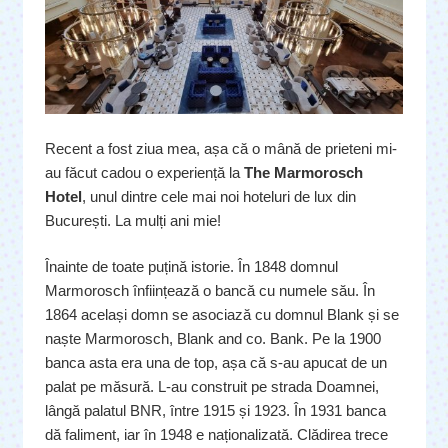
Recent a fost ziua mea, așa că o mână de prieteni mi-
au făcut cadou o experiență la
The Marmorosch
Hotel
, unul dintre cele mai noi hoteluri de lux din
București. La mulți ani mie!
Înainte de toate puțină istorie. În 1848 domnul
Marmorosch înființează o bancă cu numele său. În
1864 același domn se asociază cu domnul Blank și se
naște Marmorosch, Blank and co. Bank. Pe la 1900
banca asta era una de top, așa că s-au apucat de un
palat pe măsură. L-au construit pe strada Doamnei,
lângă palatul BNR, între 1915 și 1923. În 1931 banca
dă faliment, iar în 1948 e naționalizată. Clădirea trece