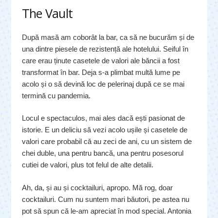
The Vault
După masă am coborât la bar, ca să ne bucurăm și de
una dintre piesele de rezistență ale hotelului. Seiful în
care erau ținute casetele de valori ale băncii a fost
transformat în bar. Deja s-a plimbat multă lume pe
acolo și o să devină loc de pelerinaj după ce se mai
termină cu pandemia.
Locul e spectaculos, mai ales dacă ești pasionat de
istorie. E un deliciu să vezi acolo ușile și casetele de
valori care probabil că au zeci de ani, cu un sistem de
chei duble, una pentru bancă, una pentru posesorul
cutiei de valori, plus tot felul de alte detalii.
Ah, da, și au și cocktailuri, apropo. Mă rog, doar
cocktailuri. Cum nu suntem mari băutori, pe astea nu
pot să spun că le-am apreciat în mod special. Antonia