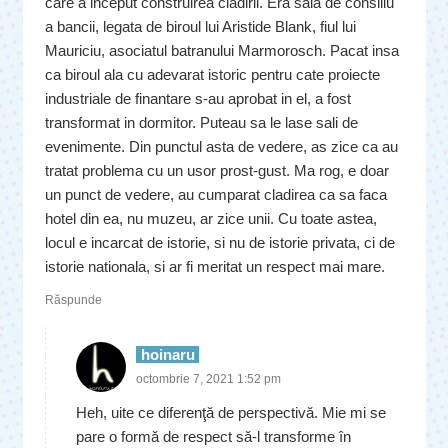
care a inceput construirea cladirii. Era sala de consiliu
a bancii, legata de biroul lui Aristide Blank, fiul lui
Mauriciu, asociatul batranului Marmorosch. Pacat insa
ca biroul ala cu adevarat istoric pentru cate proiecte
industriale de finantare s-au aprobat in el, a fost
transformat in dormitor. Puteau sa le lase sali de
evenimente. Din punctul asta de vedere, as zice ca au
tratat problema cu un usor prost-gust. Ma rog, e doar
un punct de vedere, au cumparat cladirea ca sa faca
hotel din ea, nu muzeu, ar zice unii. Cu toate astea,
locul e incarcat de istorie, si nu de istorie privata, ci de
istorie nationala, si ar fi meritat un respect mai mare.
Răspunde
hoinaru
octombrie 7, 2021 1:52 pm
Heh, uite ce diferenţă de perspectivă. Mie mi se
pare o formă de respect să-l transforme în