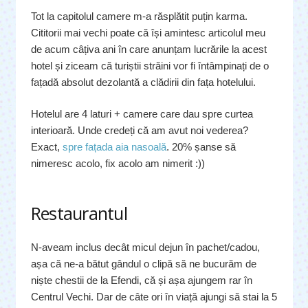
Tot la capitolul camere m-a răsplătit puțin karma.
Cititorii mai vechi poate că își amintesc articolul meu
de acum câțiva ani în care anunțam lucrările la acest
hotel și ziceam că turiștii străini vor fi întâmpinați de o
fațadă absolut dezolantă a clădirii din fața hotelului.
Hotelul are 4 laturi + camere care dau spre curtea
interioară. Unde credeți că am avut noi vederea?
Exact,
spre fațada aia nasoală
. 20% șanse să
nimeresc acolo, fix acolo am nimerit :))
Restaurantul
N-aveam inclus decât micul dejun în pachet/cadou,
așa că ne-a bătut gândul o clipă să ne bucurăm de
niște chestii de la Efendi, că și așa ajungem rar în
Centrul Vechi. Dar de câte ori în viață ajungi să stai la 5