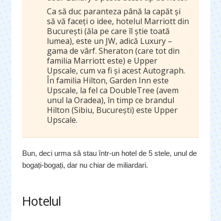
Ca să duc paranteza până la capăt şi
să vă faceţi o idee, hotelul Marriott din
Bucureşti (ăla pe care îl ştie toată
lumea), este un JW, adică Luxury –
gama de vârf. Sheraton (care tot din
familia Marriott este) e Upper
Upscale, cum va fi şi acest Autograph.
În familia Hilton, Garden Inn este
Upscale, la fel ca DoubleTree (avem
unul la Oradea), în timp ce brandul
Hilton (Sibiu, Bucureşti) este Upper
Upscale.
Bun, deci urma să stau într-un hotel de 5 stele, unul de
bogați-bogați, dar nu chiar de miliardari.
Hotelul