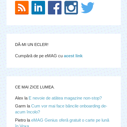
DĂ-MI UN ECLER!
Cumpără de pe eMAG cu
acest link
CE MAI ZICE LUMEA.
Alex
la
E nevoie de atâtea magazine non-stop?
Garm
la
Cum vor mai face băncile onboarding de-
acum încolo?
Pietro
la
eMAG Genius oferă gratuit o carte pe lună
în Voxa