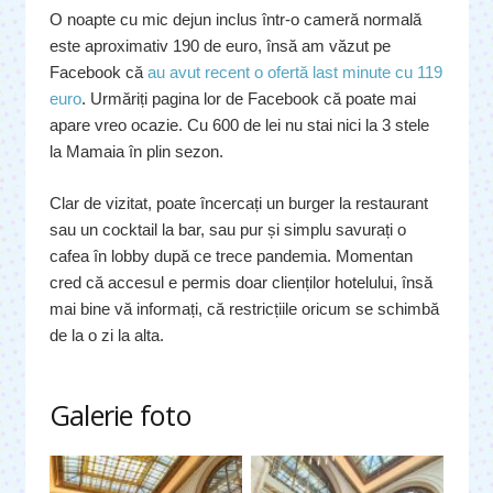
O noapte cu mic dejun inclus într-o cameră normală
este aproximativ 190 de euro, însă am văzut pe
Facebook că
au avut recent o ofertă last minute cu 119
euro
. Urmăriți pagina lor de Facebook că poate mai
apare vreo ocazie. Cu 600 de lei nu stai nici la 3 stele
la Mamaia în plin sezon.
Clar de vizitat, poate încercați un burger la restaurant
sau un cocktail la bar, sau pur și simplu savurați o
cafea în lobby după ce trece pandemia. Momentan
cred că accesul e permis doar clienților hotelului, însă
mai bine vă informați, că restricțiile oricum se schimbă
de la o zi la alta.
Galerie foto