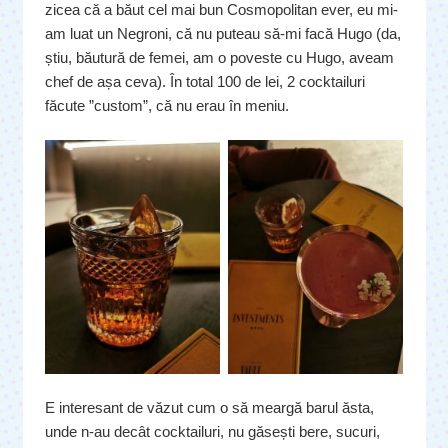
zicea că a băut cel mai bun Cosmopolitan ever, eu mi-
am luat un Negroni, că nu puteau să-mi facă Hugo (da,
știu, băutură de femei, am o poveste cu Hugo, aveam
chef de așa ceva). În total 100 de lei, 2 cocktailuri
făcute ”custom”, că nu erau în meniu.
E interesant de văzut cum o să meargă barul ăsta,
unde n-au decât cocktailuri, nu găsești bere, sucuri,