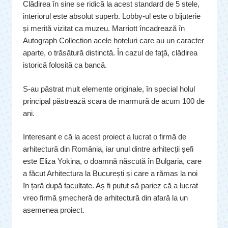
Clădirea în sine se ridică la acest standard de 5 stele,
interiorul este absolut superb. Lobby-ul este o bijuterie
și merită vizitat ca muzeu. Marriott încadrează în
Autograph Collection acele hoteluri care au un caracter
aparte, o trăsătură distinctă. În cazul de faţă, clădirea
istorică folosită ca bancă.
S-au păstrat mult elemente originale, în special holul
principal păstrează scara de marmură de acum 100 de
ani.
Interesant e că la acest proiect a lucrat o firmă de
arhitectură din România, iar unul dintre arhitecții șefi
este Eliza Yokina, o doamnă născută în Bulgaria, care
a făcut Arhitectura la București și care a rămas la noi
în țară după facultate. Aș fi putut să pariez că a lucrat
vreo firmă șmecheră de arhitectură din afară la un
asemenea proiect.