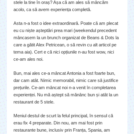
stele la tine în oraș? Așa că am ales să mâncăm
acolo, ca să avem experiența completă.
Asta n-a fost o idee extraordinară. Poate că am plecat
eu cu niște așteptări prea mari (weekendul precedent
mâncasem la un brunch organizat de Beans & Dots la
care a gătit Alex Petricean, o să revin cu alt articol pe
tema aia). Cert e că nici opțiunile n-au fost wow, nici
ce-am ales noi.
Bun, mai ales ce-a mâncat Antonia a fost foarte bun,
dar cam atât. Nimic memorabil, nimic care să justifice
prețurile. Ce-am mâncat noi n-a venit în completarea
experienței. Nu mă aștept să mănânc bun și atât la un
restaurant de 5 stele.
Meniul destul de scurt la felul principal, în sensul că
erau fix 4 preparate. Din nou, am mai fost prin
restaurante bune, inclusiv prin Franța, Spania, am