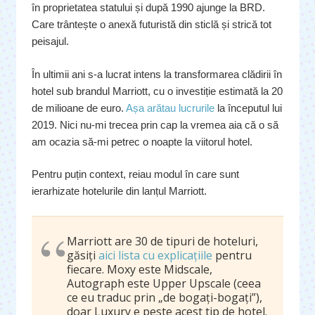
în proprietatea statului și după 1990 ajunge la BRD.
Care trântește o anexă futuristă din sticlă și strică tot
peisajul.
În ultimii ani s-a lucrat intens la transformarea clădirii în
hotel sub brandul Marriott, cu o investiție estimată la 20
de milioane de euro.
Așa arătau lucrurile
la începutul lui
2019. Nici nu-mi trecea prin cap la vremea aia că o să
am ocazia să-mi petrec o noapte la viitorul hotel.
Pentru puțin context, reiau modul în care sunt
ierarhizate hotelurile din lanțul Marriott.
Marriott are 30 de tipuri de hoteluri,
găsiţi
aici lista cu explicaţiile
pentru
fiecare. Moxy este Midscale,
Autograph este Upper Upscale (ceea
ce eu traduc prin „de bogaţi-bogaţi”),
doar Luxury e peste acest tip de hotel.