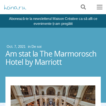
Abonează-te la newsletterul Maison Créative ca să afli ce
evenimente ți-am pregătit
Oct. 7, 2021
in
De soi
Am stat la The Marmorosch
Hotel by Marriott