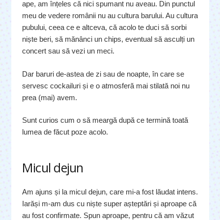
ape, am înțeles că nici spumant nu aveau. Din punctul
meu de vedere românii nu au cultura barului. Au cultura
pubului, ceea ce e altceva, că acolo te duci să sorbi
niște beri, să mănânci un chips, eventual să asculți un
concert sau să vezi un meci.
Dar baruri de-astea de zi sau de noapte, în care se
servesc cockailuri și e o atmosferă mai stilată noi nu
prea (mai) avem.
Sunt curios cum o să meargă după ce termină toată
lumea de făcut poze acolo.
Micul dejun
Am ajuns și la micul dejun, care mi-a fost lăudat intens.
Iarăși m-am dus cu niște super așteptări și aproape că
au fost confirmate. Spun aproape, pentru că am văzut