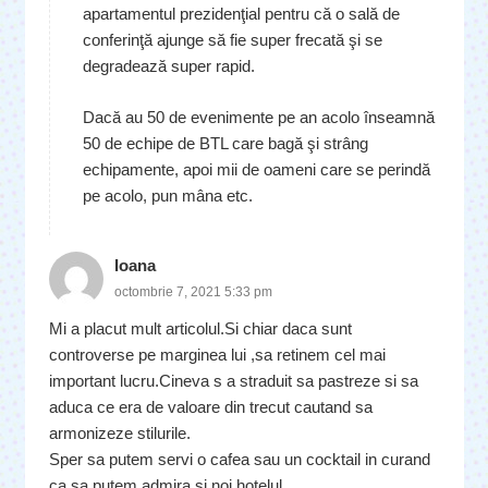
apartamentul prezidenţial pentru că o sală de
conferinţă ajunge să fie super frecată şi se
degradează super rapid.
Dacă au 50 de evenimente pe an acolo înseamnă
50 de echipe de BTL care bagă şi strâng
echipamente, apoi mii de oameni care se perindă
pe acolo, pun mâna etc.
Ioana
octombrie 7, 2021 5:33 pm
Mi a placut mult articolul.Si chiar daca sunt
controverse pe marginea lui ,sa retinem cel mai
important lucru.Cineva s a straduit sa pastreze si sa
aduca ce era de valoare din trecut cautand sa
armonizeze stilurile.
Sper sa putem servi o cafea sau un cocktail in curand
ca sa putem admira si noi hotelul.