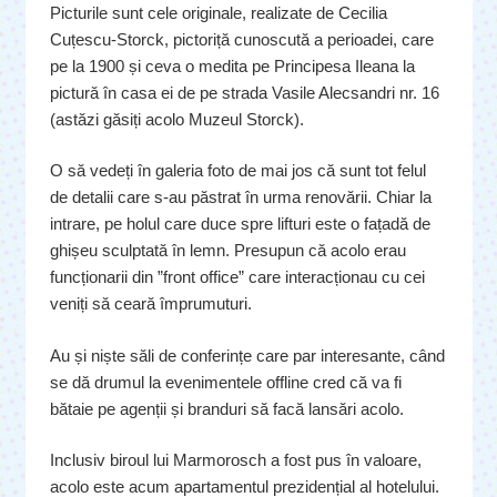
Picturile sunt cele originale, realizate de Cecilia
Cuțescu-Storck, pictoriță cunoscută a perioadei, care
pe la 1900 și ceva o medita pe Principesa Ileana la
pictură în casa ei de pe strada Vasile Alecsandri nr. 16
(astăzi găsiți acolo Muzeul Storck).
O să vedeți în galeria foto de mai jos că sunt tot felul
de detalii care s-au păstrat în urma renovării. Chiar la
intrare, pe holul care duce spre lifturi este o fațadă de
ghișeu sculptată în lemn. Presupun că acolo erau
funcționarii din ”front office” care interacționau cu cei
veniți să ceară împrumuturi.
Au și niște săli de conferințe care par interesante, când
se dă drumul la evenimentele offline cred că va fi
bătaie pe agenții și branduri să facă lansări acolo.
Inclusiv biroul lui Marmorosch a fost pus în valoare,
acolo este acum apartamentul prezidențial al hotelului.