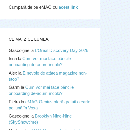
Cumpără de pe eMAG cu
acest link
CE MAI ZICE LUMEA.
Gascoigne
la
L’Oreal Discovery Day 2026
Irina
la
Cum vor mai face băncile
onboarding de-acum încolo?
Alex
la
E nevoie de atâtea magazine non-
stop?
Garm
la
Cum vor mai face băncile
onboarding de-acum încolo?
Pietro
la
eMAG Genius oferă gratuit o carte
pe lună în Voxa
Gascoigne
la
Brooklyn Nine-Nine
(SkyShowtime)