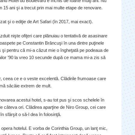
rand Hotel du Boulevard e închis de foarte mulţi ani. Nu
n 15 ani şi a trecut prin mai multe etape de renovare.
at şi o ediţie de Art Safari (în 2017, mai exact).
zduit nişte ofiţeri care plănuiau o tentativă de asasinare
pt oaspete pe Constantin Brâncuşi în una dintre puţinele
is şi pentru că mi-a căzut mie o îngheţată pe podeaua de
nilor ’90 la vreo 10 secunde după ce mama mi-a zis să
er, ceea ce e o veste excelentă. Clădirile frumoase care
, mă sâcâie extrem de mult.
enovarea acestui hotel, s-au tot pus şi scos schelele în
 de câteva ori. Clădirea aparţine de Niro Group, cei care
 sfârşit o să-l dea în folosinţă.
a opera hotelul. E vorba de Corinthia Group, un lanţ mic,