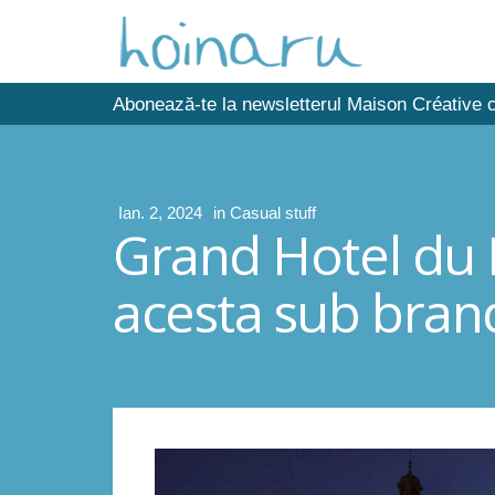
Abonează-te la newsletterul Maison Créative c
Ian. 2, 2024
in
Casual stuff
Grand Hotel du 
acesta sub bran