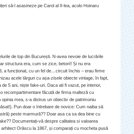
țeri să-l asasineze pe Carol al II-lea, acolo Hoinaru
lurile de top din București. N-avea nevoie de lucrările
 Iar structura era, cum se zice, beton!! Și nu era
 a funcționat, cu un fel de…circuit închis – erau firme
nizau acele târguri cu așa-zisele obiecte vintage, în fapt,
de 5 ani, niște fake-uri. Daca ati fi vazut, pe interior,
apt, o recompartimentare făcută de firma malteză cu
 În opinia mea, s-a distrus un obiectiv de patrimoniu
a păsat!). Pun doar o întrebare de novice: Cum naiba să
albastră) peste marmură?? Doar asa ca sa dea bine cu
fake?? Documentați-vă despre calitatea si valoarea
 arhitect Orăscu la 1867, și comparați cu mocheta pusă