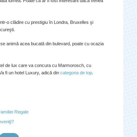
toată lumea. Poate că ar fi fost interesant dacă venea
tr-o clădire cu prestigiu în Londra, Bruxelles şi
cureşti.
se animă acea bucată din bulevard, poate cu ocazia
hotel de lux care va concura cu Marmorosch, cu
. Va fi un hotel Luxury, adică din
categoria de top
.
Familiei Regale
eveniţi?