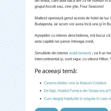
din Malta, care abia dacă are 25 de hoteluri în 
grupul Ascott sau, cine ştie, Four Seasons!
Maltezii operează genul acesta de hotel de lux în
Budapesta, iar acum vor avea încă una şi în Bu
Aşteptăm cu interes deschiderea, mă bucur că 
asta capătă noi şanse întreaga zonă.
Simulările din interior
arată fantastic
, va fi un 
Intercontinental şi, sunt sigur, cu viitorul Hilton
Pe aceeaşi temă:
Cinema Atelier vine la Maison Créative
De fapt, Hotelul Furnica din Sinaia era al 
Cum alegeţi hotelurile în oraşele în care r