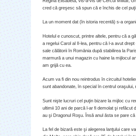
Regina Elisabeta, vis-a-vis de Cercul Militar, G
cred că greşesc să spun că e închis de cel puţi
La un moment dat (în istoria recentă) s-a organiz
Hotelul e cunoscut, printre altele, pentru că a gă
a regelui Carol al II-lea, pentru că l-a avut dre
sale călătorii în România după stabilirea la Par
marmură a unui magazin cu haine la mijlocul a
am grijă cu ea.
Acum va fi din nou reintrodus în circuitul hoteli
sunt abandonate, în special în centrul oraşului
Sunt nişte lucruri cel puţin bizare la mijloc cu r
ultimii 10 ani de parcă l-ar fi demolat şi refăcut
au şi Dragonul Roşu. Însă anul ăsta se pare că în
La fel de bizară este şi alegerea lanţului care v