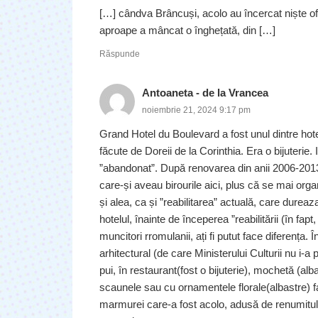
[…] cândva Brâncuși, acolo au încercat niște ofi
aproape a mâncat o înghețată, din […]
Răspunde
Antoaneta - de la Vrancea
noiembrie 21, 2024 9:17 pm
Grand Hotel du Boulevard a fost unul dintre hote
făcute de Doreii de la Corinthia. Era o bijuterie.
”abandonat”. După renovarea din anii 2006-2013,
care-și aveau birourile aici, plus că se mai orga
și alea, ca și ”reabilitarea” actuală, care dureaza 
hotelul, înainte de începerea ”reabilitării (în f
muncitori rromulanii, ați fi putut face diferența.
arhitectural (de care Ministerului Culturii nu i-
pui, în restaurant(fost o bijuterie), mochetă (
scaunele sau cu ornamentele florale(albastre) 
marmurei care-a fost acolo, adusă de renumitul