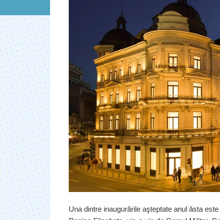
Una dintre inaugurările aşteptate anul ăsta est