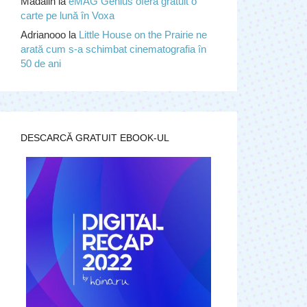
Madalin
la
eMAG Genius oferă gratuit o
carte pe lună în Voxa
Adrianooo
la
Little House on the Prairie ne
arată cum s-a schimbat cinematografia în
50 de ani
DESCARCĂ GRATUIT EBOOK-UL