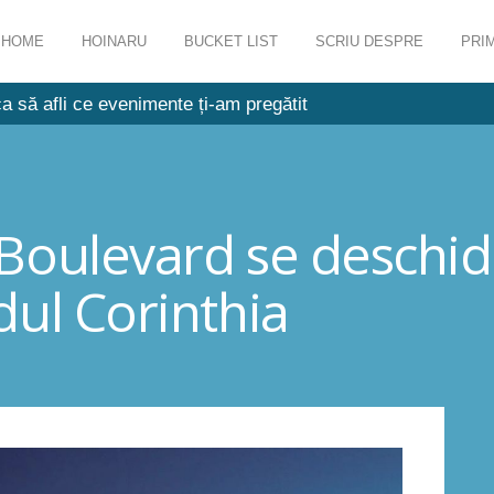
HOME
HOINARU
BUCKET LIST
SCRIU DESPRE
PRIM
a să afli ce evenimente ți-am pregătit
Boulevard se deschid
dul Corinthia