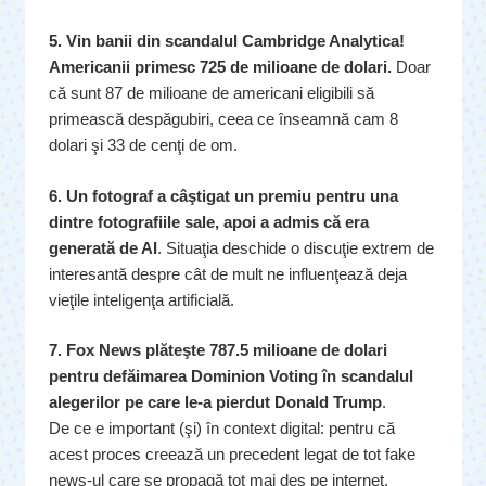
5. Vin banii din scandalul Cambridge Analytica!
Americanii primesc 725 de milioane de dolari.
Doar
că sunt 87 de milioane de americani eligibili să
primească despăgubiri, ceea ce înseamnă cam 8
dolari şi 33 de cenţi de om.
6. Un fotograf a câştigat un premiu pentru una
dintre fotografiile sale, apoi a admis că era
generată de AI
. Situaţia deschide o discuţie extrem de
interesantă despre cât de mult ne influenţează deja
vieţile inteligenţa artificială.
7. Fox News plăteşte 787.5 milioane de dolari
pentru defăimarea Dominion Voting în scandalul
alegerilor pe care le-a pierdut Donald Trump
.
De ce e important (şi) în context digital: pentru că
acest proces creează un precedent legat de tot fake
news-ul care se propagă tot mai des pe internet.