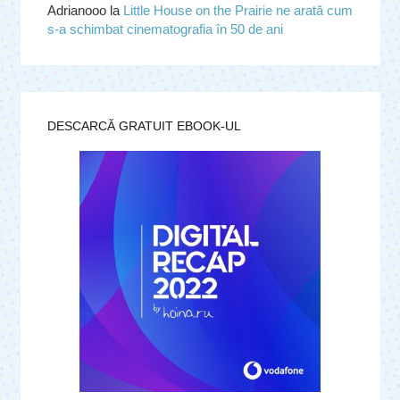
Adrianooo
la
Little House on the Prairie ne arată cum
s-a schimbat cinematografia în 50 de ani
DESCARCĂ GRATUIT EBOOK-UL