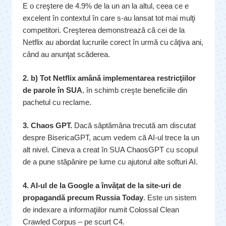
E o creştere de 4.9% de la un an la altul, ceea ce e
excelent în contextul în care s-au lansat tot mai mulţi
competitori. Creşterea demonstrează că cei de la
Netflix au abordat lucrurile corect în urmă cu câţiva ani,
când au anunţat scăderea.
2. b) Tot Netflix amână implementarea restricţiilor
de parole în SUA
, în schimb creşte beneficiile din
pachetul cu reclame.
3. Chaos GPT.
Dacă săptămâna trecută am discutat
despre BisericaGPT, acum vedem că AI-ul trece la un
alt nivel. Cineva a creat în SUA ChaosGPT cu scopul
de a pune stăpânire pe lume cu ajutorul alte softuri AI.
4. AI-ul de la Google a învăţat de la site-uri de
propagandă precum Russia Today
. Este un sistem
de indexare a informaţiilor numit Colossal Clean
Crawled Corpus – pe scurt C4.