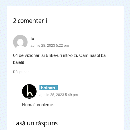
2
comentarii
.
Io
aprilie 28, 2023 5:22 pm
64 de vizionari si 6 like-uri intr-o zi. Cam nasol ba
baieti!
Răspunde
hoinaru
aprilie 28, 2023 5:49 pm
Numa’ probleme.
Lasă un răspuns