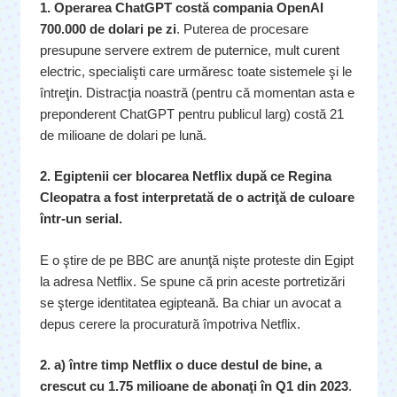
1. Operarea ChatGPT costă compania OpenAI
700.000 de dolari pe zi
. Puterea de procesare
presupune servere extrem de puternice, mult curent
electric, specialişti care urmăresc toate sistemele şi le
întreţin. Distracţia noastră (pentru că momentan asta e
preponderent ChatGPT pentru publicul larg) costă 21
de milioane de dolari pe lună.
2. Egiptenii cer blocarea Netflix după ce Regina
Cleopatra a fost interpretată de o actriţă de culoare
într-un serial.
E o ştire de pe BBC are anunţă nişte proteste din Egipt
la adresa Netflix. Se spune că prin aceste portretizări
se şterge identitatea egipteană. Ba chiar un avocat a
depus cerere la procuratură împotriva Netflix.
2. a) între timp Netflix o duce destul de bine, a
crescut cu 1.75 milioane de abonaţi în Q1 din 2023
.