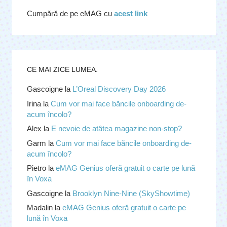
Cumpără de pe eMAG cu
acest link
CE MAI ZICE LUMEA.
Gascoigne
la
L’Oreal Discovery Day 2026
Irina
la
Cum vor mai face băncile onboarding de-
acum încolo?
Alex
la
E nevoie de atâtea magazine non-stop?
Garm
la
Cum vor mai face băncile onboarding de-
acum încolo?
Pietro
la
eMAG Genius oferă gratuit o carte pe lună
în Voxa
Gascoigne
la
Brooklyn Nine-Nine (SkyShowtime)
Madalin
la
eMAG Genius oferă gratuit o carte pe
lună în Voxa