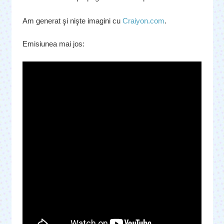
Am generat şi nişte imagini cu
Craiyon.com
.
Emisiunea mai jos: