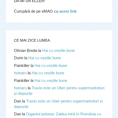
DĂ-MI UN ECLER!
Cumpără de pe eMAG cu
acest link
CE MAI ZICE LUMEA.
Olivian Breda
la
Hai cu veștile bune
Dorin
la
Hai cu veștile bune
Painkiller
la
Hai cu veștile bune
hoinaru
la
Hai cu veștile bune
Painkiller
la
Hai cu veștile bune
hoinaru
la
Traxlo este un Uber pentru supermarketuri
și depozite
Dan
la
Traxlo este un Uber pentru supermarketuri și
depozite
Dan
la
Gigantul polonez Zabka intră în România cu