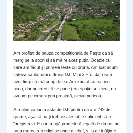
Am profitat de pauza competiţională de Paşte ca să
merg pe la socri şi să mă relaxez puţin. Ocazie cu
care am făcut şi primele teste cu drona. Am luat acum
câteva săptămâni o dronă DJI Mini 3 Pro, dar n-am
avut timp să mă ocup de ea. Am zburat cu ea prin
birou, dar nu cred că se pune (era spaţiu suficient, nu
aveam pe nimeni prin preajmă, niciun pericol).
Am ales varianta asta de DJI pentru că are 249 de
grame, aşa că nu-ţi trebuie atestat, e suficient să o
înregistrezi. E o întreagă procedură legată de drone, nu
prea merge s-o ridici pe unde ai chef, şi la ce înălţime