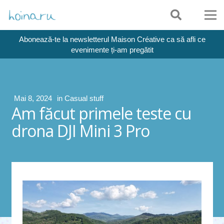
Abonează-te la newsletterul Maison Créative ca să afli ce
evenimente ți-am pregătit
Mai 8, 2024
in
Casual stuff
Am făcut primele teste cu
drona DJI Mini 3 Pro