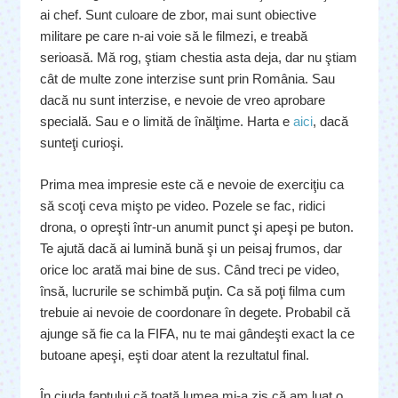
ai chef. Sunt culoare de zbor, mai sunt obiective
militare pe care n-ai voie să le filmezi, e treabă
serioasă. Mă rog, ştiam chestia asta deja, dar nu ştiam
cât de multe zone interzise sunt prin România. Sau
dacă nu sunt interzise, e nevoie de vreo aprobare
specială. Sau e o limită de înălţime. Harta e
aici
, dacă
sunteţi curioşi.
Prima mea impresie este că e nevoie de exerciţiu ca
să scoţi ceva mişto pe video. Pozele se fac, ridici
drona, o opreşti într-un anumit punct şi apeşi pe buton.
Te ajută dacă ai lumină bună şi un peisaj frumos, dar
orice loc arată mai bine de sus. Când treci pe video,
însă, lucrurile se schimbă puţin. Ca să poţi filma cum
trebuie ai nevoie de coordonare în degete. Probabil că
ajunge să fie ca la FIFA, nu te mai gândeşti exact la ce
butoane apeşi, eşti doar atent la rezultatul final.
În ciuda faptului că toată lumea mi-a zis că am luat o