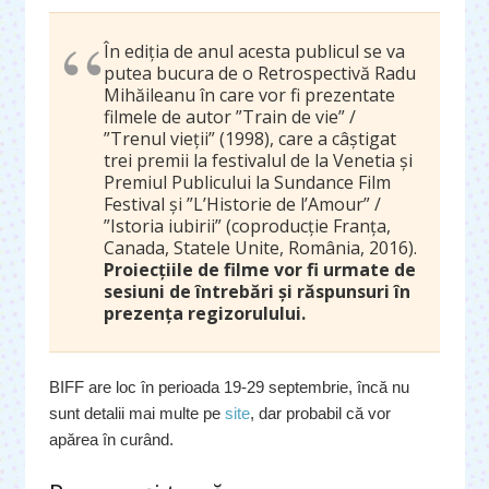
În ediția de anul acesta publicul se va
putea bucura de o Retrospectivă Radu
Mihăileanu în care vor fi prezentate
filmele de autor ”Train de vie” /
”Trenul vieții” (1998), care a câștigat
trei premii la festivalul de la Venetia și
Premiul Publicului la Sundance Film
Festival și ”L’Historie de l’Amour” /
”Istoria iubirii” (coproducție Franța,
Canada, Statele Unite, România, 2016).
Proiecțiile de filme vor fi urmate de
sesiuni de întrebări și răspunsuri în
prezența regizorulului.
BIFF are loc în perioada 19-29 septembrie, încă nu
sunt detalii mai multe pe
site
, dar probabil că vor
apărea în curând.