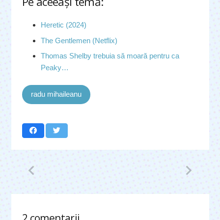
Pe aceeaşi temă:
Heretic (2024)
The Gentlemen (Netflix)
Thomas Shelby trebuia să moară pentru ca
Peaky…
radu mihaileanu
2
comentarii
.