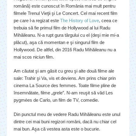
română) este cunoscut în România mai mult pentru
filmele Trenul Vieţii şi Le Concert. Cel mai recent film
pe care l-a regizat este
The History of Love
, ceea ce
trebuia să fie primul film de Hollywood al lui Radu
Mihăileanu. N-a rupt gura târgului cu el (deşi mie mi-a
plăcut), aşa că momentan e şi singurul film de
Hollywood. De altfel, din 2016 Radu Mihăileanu nu a
mai scos niciun film.
Am căutat şi am găsit cu greu şi alte două filme ale
sale: Trahir şi Va, vis et deviens. Am prins chiar prin
cinema La Source des femmes. Toate filme pline de
însemnătate, filme „grele”. N-am reuşit să văd Les
pygmées de Carlo, un film de TV, comedie.
Din punctul meu de vedere Radu Mihăileanu este unul
dintre cei mai buni regizori români, dacă nu chiar cel
mai bun. Aşa că vestea asta este o bucurie.