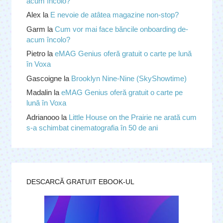
acum încolo?
Alex
la
E nevoie de atâtea magazine non-stop?
Garm
la
Cum vor mai face băncile onboarding de-
acum încolo?
Pietro
la
eMAG Genius oferă gratuit o carte pe lună
în Voxa
Gascoigne
la
Brooklyn Nine-Nine (SkyShowtime)
Madalin
la
eMAG Genius oferă gratuit o carte pe
lună în Voxa
Adrianooo
la
Little House on the Prairie ne arată cum
s-a schimbat cinematografia în 50 de ani
DESCARCĂ GRATUIT EBOOK-UL