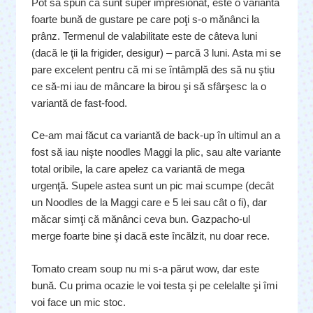
Pot să spun că sunt super impresionat, este o variantă
foarte bună de gustare pe care poţi s-o mănânci la
prânz. Termenul de valabilitate este de câteva luni
(dacă le ţii la frigider, desigur) – parcă 3 luni. Asta mi se
pare excelent pentru că mi se întâmplă des să nu ştiu
ce să-mi iau de mâncare la birou şi să sfârşesc la o
variantă de fast-food.
Ce-am mai făcut ca variantă de back-up în ultimul an a
fost să iau nişte noodles Maggi la plic, sau alte variante
total oribile, la care apelez ca variantă de mega
urgenţă. Supele astea sunt un pic mai scumpe (decât
un Noodles de la Maggi care e 5 lei sau cât o fi), dar
măcar simţi că mănânci ceva bun. Gazpacho-ul
merge foarte bine şi dacă este încălzit, nu doar rece.
Tomato cream soup nu mi s-a părut wow, dar este
bună. Cu prima ocazie le voi testa şi pe celelalte şi îmi
voi face un mic stoc.