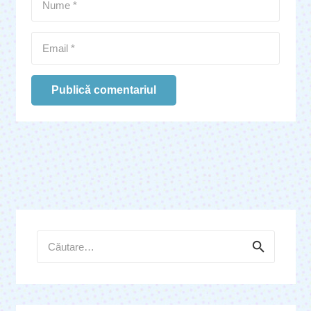
Publică comentariul
Caută
după: