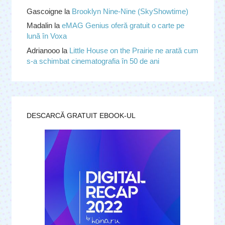
Gascoigne
la
Brooklyn Nine-Nine (SkyShowtime)
Madalin
la
eMAG Genius oferă gratuit o carte pe
lună în Voxa
Adrianooo
la
Little House on the Prairie ne arată cum
s-a schimbat cinematografia în 50 de ani
DESCARCĂ GRATUIT EBOOK-UL