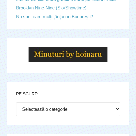
Brooklyn Nine-Nine (SkyShowtime)
Nu sunt cam mulţi ţânţari în Bucureşti?
PE SCURT:
Pe
scurt: