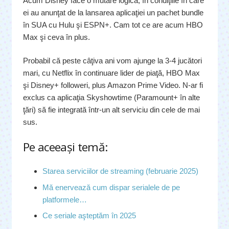
Acum Disney face o mutare logică, în condiţiile în care
ei au anunţat de la lansarea aplicaţiei un pachet bundle
în SUA cu Hulu şi ESPN+. Cam tot ce are acum HBO
Max şi ceva în plus.
Probabil că peste câţiva ani vom ajunge la 3-4 jucători
mari, cu Netflix în continuare lider de piaţă, HBO Max
şi Disney+ followeri, plus Amazon Prime Video. N-ar fi
exclus ca aplicaţia Skyshowtime (Paramount+ în alte
ţări) să fie integrată într-un alt serviciu din cele de mai
sus.
Pe aceeaşi temă:
Starea serviciilor de streaming (februarie 2025)
Mă enervează cum dispar serialele de pe
platformele…
Ce seriale aşteptăm în 2025