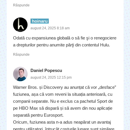
Răspunde
hoinaru
august 24, 2025 8:18 am
Odată cu expansiunea globală o să fie şi o renegociere
a drepturilor pentru anumite părţi din contentul Hulu.
Răspunde
Daniel Popescu
august 24, 2025 12:15 pm
Warner Bros. și Discovery au anunțat că vor „desface”
fuziunea, așa că vom reveni la situația anterioară, cu
companii separate. Nu e exclus ca pachetul Sport de
pe HBO Max să dispară și să avem din nou aplicație
separată pentru Eurosport.
Oricum, fuziunea asta n-a adus neapărat un avantaj
pentru utilizatori, întrucât costurile lunare sunt similare