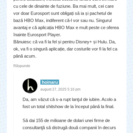
cu cele de dinainte de fuziune. Ba mai mult, cei care
vor doar Eurosport sunt obligați să ia și pachetul de
bază HBO Max, indiferent că-l vor sau nu. Singurul
avantaj e că aplicația HBO Max e mult peste ce oferea
înainte Eurosport Player.
Bănuiesc că va fi la fel și pentru Disney+ și Hulu. Da,
ok, va fi o singură aplicație, dar costurile vor fi la fel ca
până acum.
Răspunde
hoinaru
august 27, 2025 5:16 pm
Da, am văzut că s-a rupt lanţul de iubire. Acolo a
fost un total shitshow de la început până la final.
Să dai 155 de milioane de dolari unei firme de
consultanţă să distrugă două companii în decurs