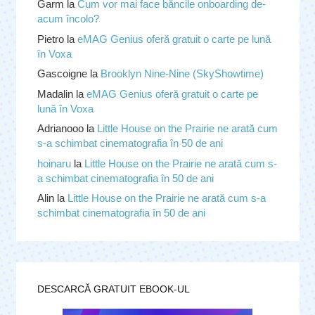
Garm
la
Cum vor mai face băncile onboarding de-
acum încolo?
Pietro
la
eMAG Genius oferă gratuit o carte pe lună
în Voxa
Gascoigne
la
Brooklyn Nine-Nine (SkyShowtime)
Madalin
la
eMAG Genius oferă gratuit o carte pe
lună în Voxa
Adrianooo
la
Little House on the Prairie ne arată cum
s-a schimbat cinematografia în 50 de ani
hoinaru
la
Little House on the Prairie ne arată cum s-
a schimbat cinematografia în 50 de ani
Alin
la
Little House on the Prairie ne arată cum s-a
schimbat cinematografia în 50 de ani
DESCARCĂ GRATUIT EBOOK-UL