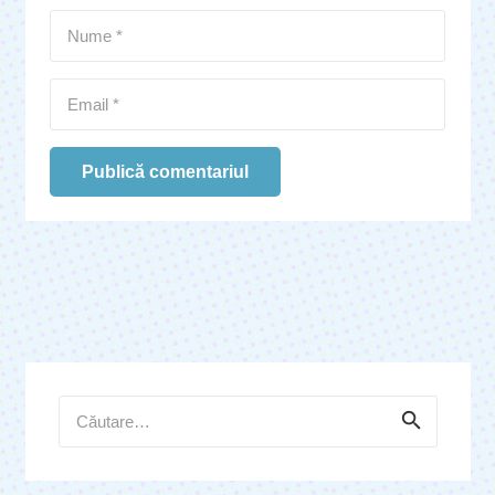
Publică comentariul
Caută
după: