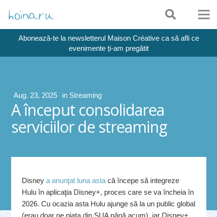
Abonează-te la newsletterul Maison Créative ca să afli ce
evenimente ți-am pregătit
Aug. 23, 2025
in
Streaming
A început consolidarea
serviciilor de streaming
Disney
a anunţat luna asta
că începe să integreze
Hulu în aplicaţia Disney+, proces care se va încheia în
2026. Cu ocazia asta Hulu ajunge să la un public global
(erau doar pe piaţa din SUA până acum), iar Disney+