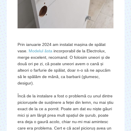
Prin ianuarie 2024 am instalat mașina de spălat
vase.
Modelul ăsta
incorporabil de la Electrolux,
merge excelent, recomand. O folosim uneori și de
două ori pe zi, că poate uneori avem o cană și
alteori o farfurie de spălat, doar n-o să ne apucăm
să le spălăm de mână, ca barbarii (glumesc,
desigur).
Încă de la instalare a fost o problemă cu unul dintre
piciorușele de susținere a feței din lemn, nu mai știu
exact de la ce a pornit. Poate am dat eu niște găuri
mici și am lărgit prea mult spațiul de șurub, poate
era deja o gaură acolo, chiar nu-mi mai amintesc
care era problema. Cert e că acel picioruș avea un