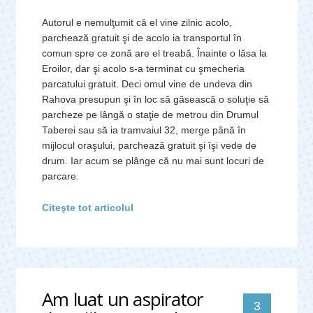
Autorul e nemulţumit că el vine zilnic acolo,
parchează gratuit şi de acolo ia transportul în
comun spre ce zonă are el treabă. Înainte o lăsa la
Eroilor, dar şi acolo s-a terminat cu şmecheria
parcatului gratuit. Deci omul vine de undeva din
Rahova presupun şi în loc să găsească o soluţie să
parcheze pe lângă o staţie de metrou din Drumul
Taberei sau să ia tramvaiul 32, merge până în
mijlocul oraşului, parchează gratuit şi îşi vede de
drum. Iar acum se plânge că nu mai sunt locuri de
parcare.
Citeşte tot articolul
Am luat un aspirator
comentari
3