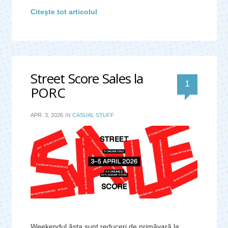
Citeşte tot articolul
Street Score Sales la
comentar
1
PORC
APR. 3, 2026
IN
CASUAL STUFF
Weekendul ăsta sunt reduceri de primăvară la