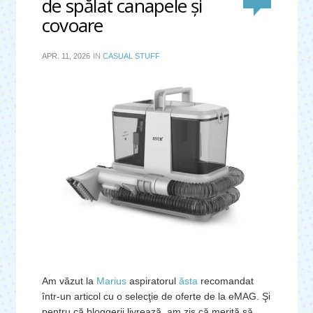
de spălat canapele şi
covoare
APR. 11, 2026
IN
CASUAL STUFF
Am văzut la
Marius
aspiratorul
ăsta
recomandat
într-un articol cu o selecţie de oferte de la eMAG. Şi
pentru că bloggerii livrează, am zis că merită să