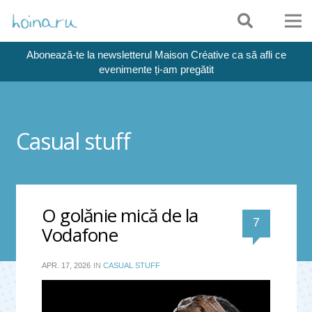
Abonează-te la newsletterul Maison Créative ca să afli ce
evenimente ți-am pregătit
Casual stuff
O golănie mică de la
comentari
7
Vodafone
APR. 17, 2026
IN
CASUAL STUFF