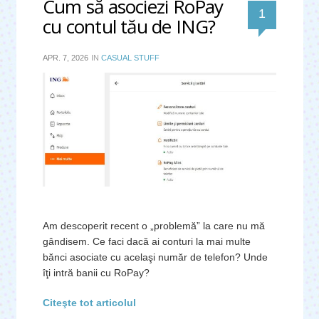
Cum să asociezi RoPay
comentar
1
cu contul tău de ING?
APR. 7, 2026
IN
CASUAL STUFF
Am descoperit recent o „problemă” la care nu mă
gândisem. Ce faci dacă ai conturi la mai multe
bănci asociate cu acelaşi număr de telefon? Unde
îţi intră banii cu RoPay?
Citeşte tot articolul