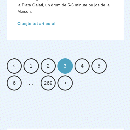
la Piața Galați, un drum de 5-6 minute pe jos de la
Maison.
Citeşte tot articolul
1
2
3
4
5
6
…
269