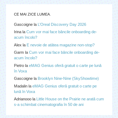
CE MAI ZICE LUMEA.
Gascoigne
la
L’Oreal Discovery Day 2026
Irina
la
Cum vor mai face băncile onboarding de-
acum încolo?
Alex
la
E nevoie de atâtea magazine non-stop?
Garm
la
Cum vor mai face băncile onboarding de-
acum încolo?
Pietro
la
eMAG Genius oferă gratuit o carte pe lună
în Voxa
Gascoigne
la
Brooklyn Nine-Nine (SkyShowtime)
Madalin
la
eMAG Genius oferă gratuit o carte pe
lună în Voxa
Adrianooo
la
Little House on the Prairie ne arată cum
s-a schimbat cinematografia în 50 de ani