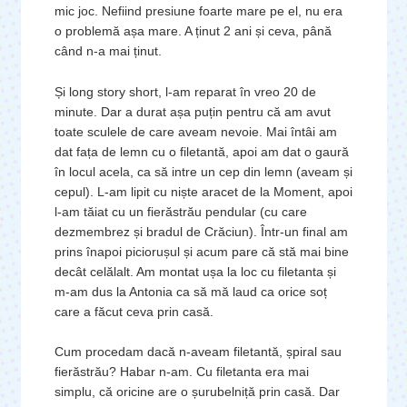
mic joc. Nefiind presiune foarte mare pe el, nu era
o problemă așa mare. A ținut 2 ani și ceva, până
când n-a mai ținut.
Și long story short, l-am reparat în vreo 20 de
minute. Dar a durat așa puțin pentru că am avut
toate sculele de care aveam nevoie. Mai întâi am
dat fața de lemn cu o filetantă, apoi am dat o gaură
în locul acela, ca să intre un cep din lemn (aveam și
cepul). L-am lipit cu niște aracet de la Moment, apoi
l-am tăiat cu un fierăstrău pendular (cu care
dezmembrez și bradul de Crăciun). Într-un final am
prins înapoi piciorușul și acum pare că stă mai bine
decât celălalt. Am montat ușa la loc cu filetanta și
m-am dus la Antonia ca să mă laud ca orice soț
care a făcut ceva prin casă.
Cum procedam dacă n-aveam filetantă, șpiral sau
fierăstrău? Habar n-am. Cu filetanta era mai
simplu, că oricine are o șurubelniță prin casă. Dar