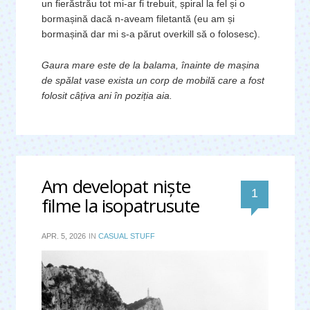
un fierăstrău tot mi-ar fi trebuit, șpiral la fel și o
bormașină dacă n-aveam filetantă (eu am și
bormașină dar mi s-a părut overkill să o folosesc).
Gaura mare este de la balama, înainte de mașina
de spălat vase exista un corp de mobilă care a fost
folosit câțiva ani în poziția aia.
Am developat nişte
comentar
1
filme la isopatrusute
APR. 5, 2026
IN
CASUAL STUFF