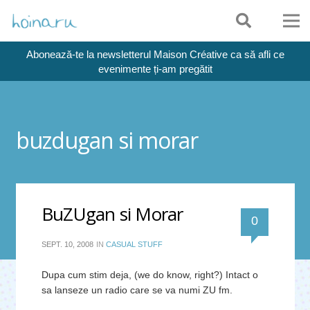
Abonează-te la newsletterul Maison Créative ca să afli ce
evenimente ți-am pregătit
buzdugan si morar
BuZUgan si Morar
0
SEPT. 10, 2008
IN
CASUAL STUFF
Dupa cum stim deja, (we do know, right?) Intact o
sa lanseze un radio care se va numi ZU fm.