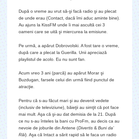
După o vreme au vrut să-şi facă radio şi au plecat
de unde erau (Contact, dacă îmi aduc aminte bine).
Au ajuns la KissFM unde îi mai ascultă cei 3
oameni care se uită şi miercurea la emisiune.
Pe urmă, a apărut Dobrovolski. A fost tare o vreme,
după care a plecat la Guerilla. Unii apreciază
playlistul de acolo. Eu nu sunt fan.
Acum vreo 3 ani (parcă) au apărut Morar şi
Buzdugan, farsele celui din urmă fiind punctul de
atracţie.
Pentru că s-au făcut mari şi au devenit vedete
(inclusiv de televiziune), băieţii au simţit că pot face
mai mult. Aşa că şi-au dat demisia de la 21. După
ce nu s-au înteles la bani cu ProFm, au decis ca au
nevoie de joburile din Antene (
Divertis
&
Buni da’
Răi
). Aşa că Intact a sărit rapid să le faca un radio