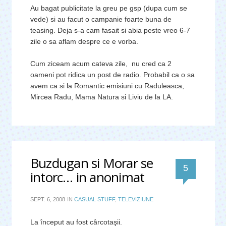
Au bagat publicitate la greu pe gsp (dupa cum se
vede) si au facut o campanie foarte buna de
teasing. Deja s-a cam fasait si abia peste vreo 6-7
zile o sa aflam despre ce e vorba.
Cum ziceam acum cateva zile, nu cred ca 2
oameni pot ridica un post de radio. Probabil ca o sa
avem ca si la Romantic emisiuni cu Raduleasca,
Mircea Radu, Mama Natura si Liviu de la LA.
Buzdugan si Morar se
comentari
5
intorc… in anonimat
SEPT. 6, 2008
IN
CASUAL STUFF
,
TELEVIZIUNE
La început au fost cârcotaşii.