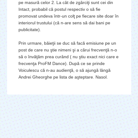
pe masură celor 2. La cât de zgârciţi sunt cei din
Intact, probabil că postul respectiv o să fie
promovat undeva într-un colţ pe fiecare site doar în
interiorul trustului (că n-are sens să dai bani pe
publicitate).
Prin urmare, băieţii se duc să facă emisiune pe un
post de care nu ştie nimeni şi a cărui frecvenţă n-o
să o învăţăm prea curând ( nu ştiu exact nici care e
frecvenţa ProFM Dance). După ce se prinde
Voiculescu că n-au audienţă, o să ajungă lângă
Andrei Gheorghe pe lista de aşteptare. Nasol.