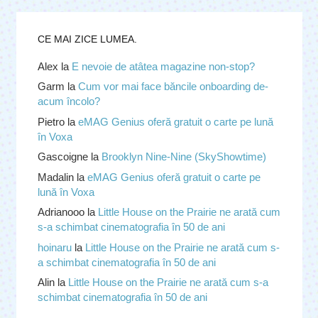
CE MAI ZICE LUMEA.
Alex
la
E nevoie de atâtea magazine non-stop?
Garm
la
Cum vor mai face băncile onboarding de-
acum încolo?
Pietro
la
eMAG Genius oferă gratuit o carte pe lună
în Voxa
Gascoigne
la
Brooklyn Nine-Nine (SkyShowtime)
Madalin
la
eMAG Genius oferă gratuit o carte pe
lună în Voxa
Adrianooo
la
Little House on the Prairie ne arată cum
s-a schimbat cinematografia în 50 de ani
hoinaru
la
Little House on the Prairie ne arată cum s-
a schimbat cinematografia în 50 de ani
Alin
la
Little House on the Prairie ne arată cum s-a
schimbat cinematografia în 50 de ani