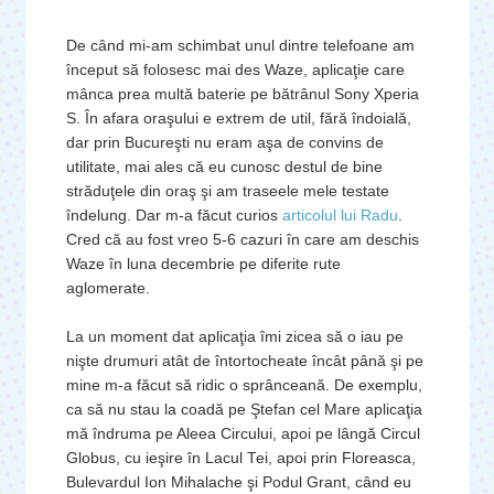
De când mi-am schimbat unul dintre telefoane am
început să folosesc mai des Waze, aplicaţie care
mânca prea multă baterie pe bătrânul Sony Xperia
S. În afara oraşului e extrem de util, fără îndoială,
dar prin Bucureşti nu eram aşa de convins de
utilitate, mai ales că eu cunosc destul de bine
străduţele din oraş şi am traseele mele testate
îndelung. Dar m-a făcut curios
articolul lui Radu
.
Cred că au fost vreo 5-6 cazuri în care am deschis
Waze în luna decembrie pe diferite rute
aglomerate.
La un moment dat aplicaţia îmi zicea să o iau pe
nişte drumuri atât de întortocheate încât până şi pe
mine m-a făcut să ridic o sprânceană. De exemplu,
ca să nu stau la coadă pe Ştefan cel Mare aplicaţia
mă îndruma pe Aleea Circului, apoi pe lângă Circul
Globus, cu ieşire în Lacul Tei, apoi prin Floreasca,
Bulevardul Ion Mihalache şi Podul Grant, când eu