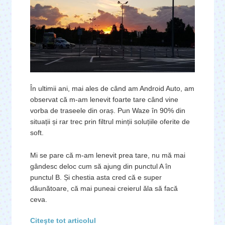
În ultimii ani, mai ales de când am Android Auto, am
observat că m-am lenevit foarte tare când vine
vorba de traseele din oraș. Pun Waze în 90% din
situații și rar trec prin filtrul minții soluțiile oferite de
soft.
Mi se pare că m-am lenevit prea tare, nu mă mai
gândesc deloc cum să ajung din punctul A în
punctul B. Și chestia asta cred că e super
dăunătoare, că mai puneai creierul ăla să facă
ceva.
Citeşte tot articolul