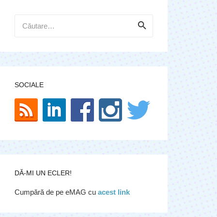
Caută
după:
SOCIALE
DĂ-MI UN ECLER!
Cumpără de pe eMAG cu
acest link