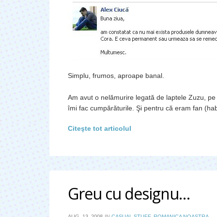
Simplu, frumos, aproape banal.
Am avut o nelămurire legată de laptele Zuzu, pe c
îmi fac cumpărăturile. Şi pentru că eram fan (ha
Citeşte tot articolul
Greu cu designu…
AUG. 13, 2008
IN
CASUAL STUFF
,
ROMANICA NOASTRA