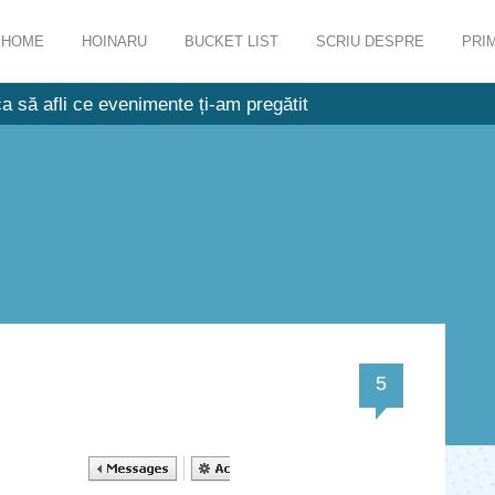
HOME
HOINARU
BUCKET LIST
SCRIU DESPRE
PRIM
a să afli ce evenimente ți-am pregătit
comentarii
5