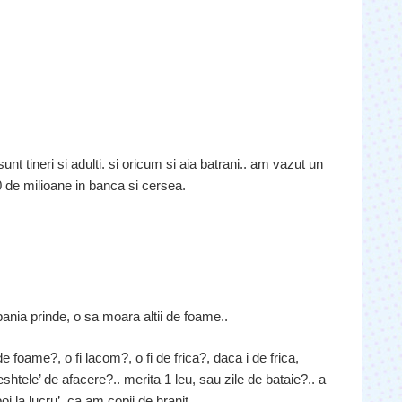
nt tineri si adulti. si oricum si aia batrani.. am vazut un
 de milioane in banca si cersea.
nia prinde, o sa moara altii de foame..
 foame?, o fi lacom?, o fi de frica?, daca i de frica,
shtele’ de afacere?.. merita 1 leu, sau zile de bataie?.. a
 la lucru’, ca am copii de hranit..