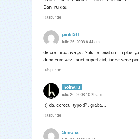
Bani nu dau.
Răspunde
pinkISH
iulie 26, 2008 8:44 am
de ura impotriva „stii”-ului, ai taiat un i in plus: 
dupa cum vezi, sunt superficial, iar ce scrie pan
Răspunde
hoinaru
iulie 26, 2008 10:29 am
:)) da..corect.. typo :P.. graba…
Răspunde
Simona