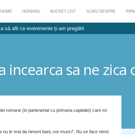
HOME
HOINARU
BUCKET LIST
SCRIU DESPRE
PRIM
a să afli ce evenimente ți-am pregătit
ia incearca sa ne zica
iei romane (in parteneriat cu primaria capitalei) care mi
a nu le mai da nimeni bani, vor munci”. Nu se face nimic