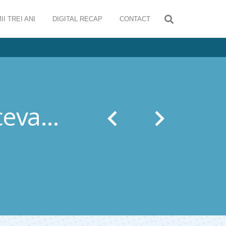
II TREI ANI
DIGITAL RECAP
CONTACT
 ceva…