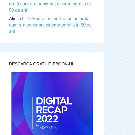
arată cum s-a schimbat cinematografia în
50 de ani
Alin
la
Little House on the Prairie ne arată
cum s-a schimbat cinematografia în 50 de
ani
DESCARCĂ GRATUIT EBOOK-UL