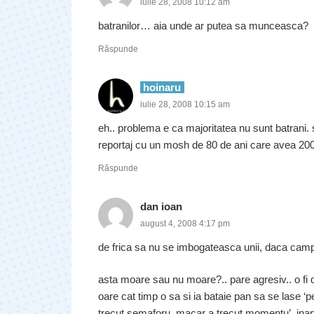
iulie 28, 2008 10:12 am
batranilor… aia unde ar putea sa munceasca?
Răspunde
hoinaru
iulie 28, 2008 10:15 am
eh.. problema e ca majoritatea nu sunt batrani. su
reportaj cu un mosh de 80 de ani care avea 200
Răspunde
dan ioan
august 4, 2008 4:17 pm
de frica sa nu se imbogateasca unii, daca campa
asta moare sau nu moare?.. pare agresiv.. o fi de
oare cat timp o sa si ia bataie pan sa se lase ‘pe
trecut semaforu, macar a trecut momentu’, inapoi