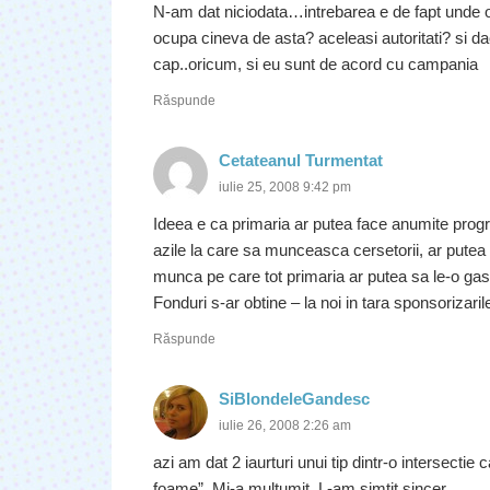
N-am dat niciodata…intrebarea e de fapt unde 
ocupa cineva de asta? aceleasi autoritati? si d
cap..oricum, si eu sunt de acord cu campania
Răspunde
Cetateanul Turmentat
iulie 25, 2008 9:42 pm
Ideea e ca primaria ar putea face anumite progr
azile la care sa munceasca cersetorii, ar putea
munca pe care tot primaria ar putea sa le-o gas
Fonduri s-ar obtine – la noi in tara sponsorizaril
Răspunde
SiBlondeleGandesc
iulie 26, 2008 2:26 am
azi am dat 2 iaurturi unui tip dintr-o intersectie
foame”. Mi-a multumit. L-am simtit sincer.