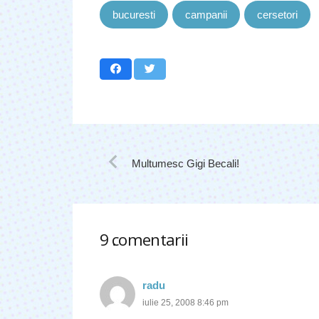
bucuresti
campanii
cersetori
Multumesc Gigi Becali!
9
comentarii
.
radu
iulie 25, 2008 8:46 pm