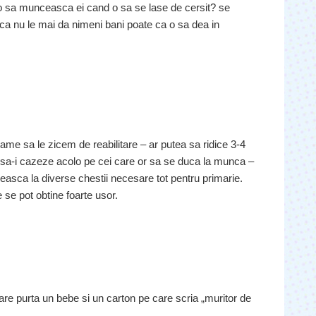
o sa munceasca ei cand o sa se lase de cersit? se
aca nu le mai da nimeni bani poate ca o sa dea in
ame sa le zicem de reabilitare – ar putea sa ridice 3-4
 sa-i cazeze acolo pe cei care or sa se duca la munca –
easca la diverse chestii necesare tot pentru primarie.
e se pot obtine foarte usor.
 care purta un bebe si un carton pe care scria „muritor de