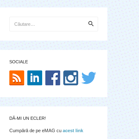
Caută
după:
SOCIALE
DĂ-MI UN ECLER!
Cumpără de pe eMAG cu
acest link