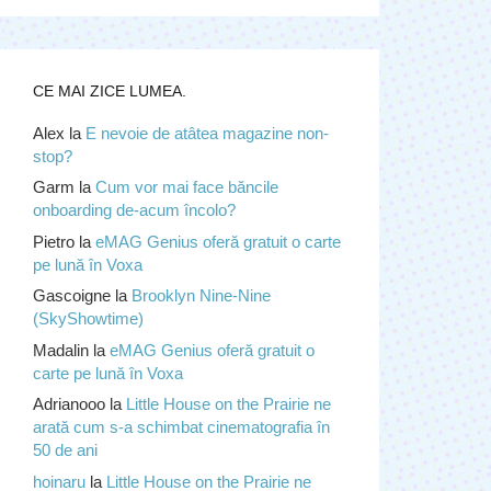
CE MAI ZICE LUMEA.
Alex
la
E nevoie de atâtea magazine non-
stop?
Garm
la
Cum vor mai face băncile
onboarding de-acum încolo?
Pietro
la
eMAG Genius oferă gratuit o carte
pe lună în Voxa
Gascoigne
la
Brooklyn Nine-Nine
(SkyShowtime)
Madalin
la
eMAG Genius oferă gratuit o
carte pe lună în Voxa
Adrianooo
la
Little House on the Prairie ne
arată cum s-a schimbat cinematografia în
50 de ani
hoinaru
la
Little House on the Prairie ne