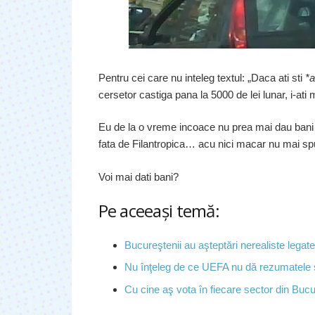
Pentru cei care nu inteleg textul: „Daca ati sti
*a
cersetor castiga pana la 5000 de lei lunar, i-ati 
Eu de la o vreme incoace nu prea mai dau bani…
fata de Filantropica… acu nici macar nu mai sp
Voi mai dati bani?
Pe aceeaşi temă:
Bucureştenii au aşteptări nerealiste legate
Nu înţeleg de ce UEFA nu dă rezumatele ş
Cu cine aş vota în fiecare sector din Bucu