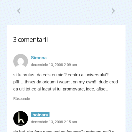
3
comentarii
.
Simona
decembrie 13, 2008 2:09 am
si tu brutus. da ce’s eu aici? centru al universului?
pfff….thnxs da oricum i wasn;t on my own!!! dude cred
ca uiti tot ce ai facut si tu! promovare, idee, afise…
Răspunde
hoinaru
decembrie 13, 2008 2:15 am
da bai, dar fara speakeri ce faceam? vorbeam noi? o