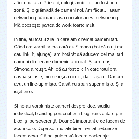
a început alta. Prieteni, colegi, amici toţi au fost prin
zonă. Şi o grămadă de oameni noi. Am făcut… aaam
networking. Vai dar e aşa obositor acest networking.
Mă oboseşte partea de work foarte mult.
În fine, au fost 3 zile în care am chemat oameni tari.
Când am vorbit prima oară cu Simona (hai că nu-ţi mai
dau link, îţi ajunge), am hotărât să aducem cei mai tari
oameni din fiecare domeniu abordat. Şi
am reuşit
Simona a reuşit. Ah, că au fost zile în care totul era
naşpa şi trist şi nu ne ieşea nimic, da… aşa e. Dar am
avut un line-up mişto. Ca să nu spun super mişto. Şi a
ieşit bine.
Şi ne-au vorbit nişte oameni despre idee, studiu
individual, branding personal prin blog, reinventare prin
blog, şi perseverenţă. Doar că important e ce facem de
acu încolo. După somnul ăla bine meritat trebuie să
facem ceva. Că noi putem să facem conferinţe