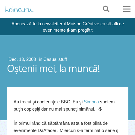
Abonează-te la newsletterul Maison Créative ca să afli ce
evenimente ți-am pregătit
Dec. 13, 2008
in
Casual stuff
Oştenii mei, la muncă!
Au trecut şi conferinţele BBC. Eu şi
Simona
suntem
puţin copleşiţi dar nu mai spuneţi nimănui. :-$
În primul rând că săptămâna asta a fost plină de
evenimente DaAfaceri. Miercuri s-a terminat o serie şi