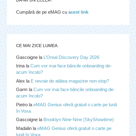
Cumpără de pe eMAG cu
acest link
CE MAI ZICE LUMEA.
Gascoigne
la
L’Oreal Discovery Day 2026
Irina
la
Cum vor mai face băncile onboarding de-
acum încolo?
Alex
la
E nevoie de atâtea magazine non-stop?
Garm
la
Cum vor mai face băncile onboarding de-
acum încolo?
Pietro
la
eMAG Genius oferă gratuit o carte pe lună
în Voxa
Gascoigne
la
Brooklyn Nine-Nine (SkyShowtime)
Madalin
la
eMAG Genius oferă gratuit o carte pe
lună în Voxa