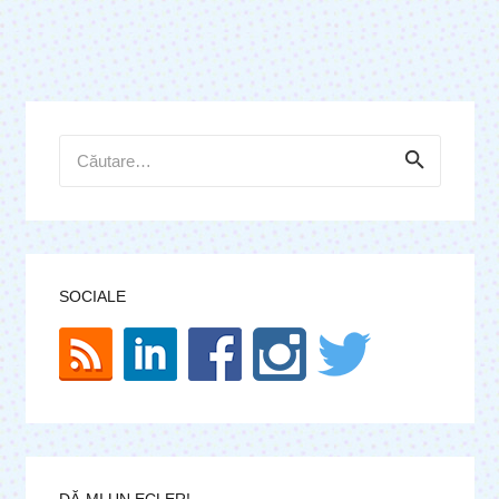
Caută
după:
SOCIALE
DĂ-MI UN ECLER!