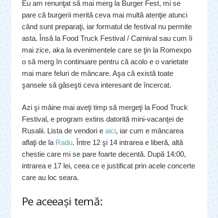
Eu am renunţat să mai merg la Burger Fest, mi se
pare că burgerii merită ceva mai multă atenţie atunci
când sunt preparaţi, iar formatul de festival nu permite
asta. Însă la Food Truck Festival / Carnival sau cum îi
mai zice, aka la evenimentele care se ţin la Romexpo
o să merg în continuare pentru că acolo e o varietate
mai mare feluri de mâncare. Aşa că există toate
şansele să găseşti ceva interesant de încercat.
Azi şi mâine mai aveţi timp să mergeţi la Food Truck
Festival, e program extins datorită mini-vacanţei de
Rusalii. Lista de vendori e
aici
, iar cum e mâncarea
aflaţi de la
Radu
. Între 12 şi 14 intrarea e liberă, altă
chestie care mi se pare foarte decentă. După 14:00,
intrarea e 17 lei, ceea ce e justificat prin acele concerte
care au loc seara.
Pe aceeaşi temă: