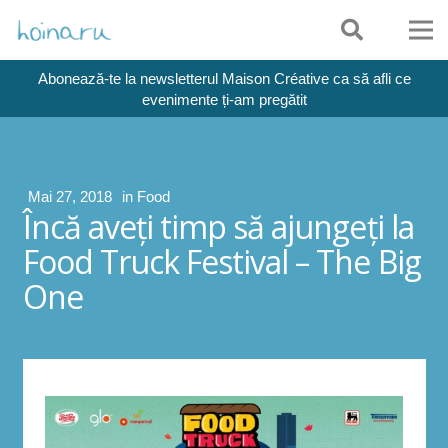
Abonează-te la newsletterul Maison Créative ca să afli ce
evenimente ți-am pregătit
Mai 27, 2018
in
Food
Încă aveţi timp să ajungeţi la
Food Truck Festival – The Big
One