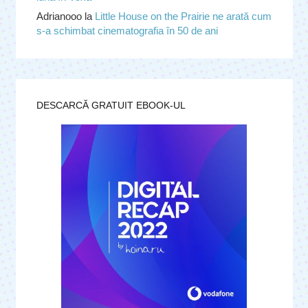
Adrianooo
la
Little House on the Prairie ne arată cum
s-a schimbat cinematografia în 50 de ani
DESCARCĂ GRATUIT EBOOK-UL