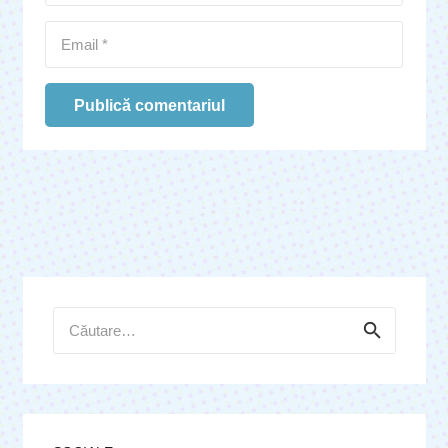
Publică comentariul
Caută
după: