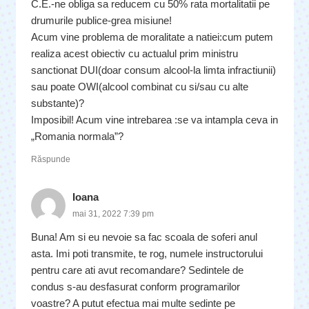
C.E.-ne obliga sa reducem cu 50% rata mortalitatii pe
drumurile publice-grea misiune!
Acum vine problema de moralitate a natiei:cum putem
realiza acest obiectiv cu actualul prim ministru
sanctionat DUI(doar consum alcool-la limta infractiunii)
sau poate OWI(alcool combinat cu si/sau cu alte
substante)?
Imposibil! Acum vine intrebarea :se va intampla ceva in
„Romania normala”?
Răspunde
Ioana
mai 31, 2022 7:39 pm
Buna! Am si eu nevoie sa fac scoala de soferi anul
asta. Imi poti transmite, te rog, numele instructorului
pentru care ati avut recomandare? Sedintele de
condus s-au desfasurat conform programarilor
voastre? A putut efectua mai multe sedinte pe