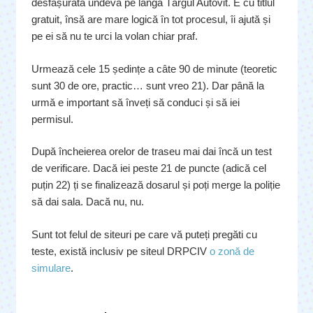
desfășurată undeva pe lângă Târgul Autovit. E cu titlul
gratuit, însă are mare logică în tot procesul, îi ajută și
pe ei să nu te urci la volan chiar praf.
Urmează cele 15 ședințe a câte 90 de minute (teoretic
sunt 30 de ore, practic… sunt vreo 21). Dar până la
urmă e important să înveți să conduci și să iei
permisul.
După încheierea orelor de traseu mai dai încă un test
de verificare. Dacă iei peste 21 de puncte (adică cel
puțin 22) ți se finalizează dosarul și poți merge la poliție
să dai sala. Dacă nu, nu.
Sunt tot felul de siteuri pe care vă puteți pregăti cu
teste, există inclusiv pe siteul DRPCIV
o zonă de
simulare
.