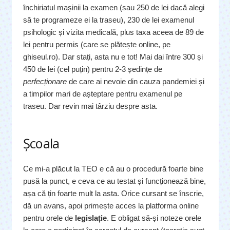
închiriatul mașinii la examen (sau 250 de lei dacă alegi
să te programeze ei la traseu), 230 de lei examenul
psihologic și vizita medicală, plus taxa aceea de 89 de
lei pentru permis (care se plătește online, pe
ghiseul.ro). Dar stați, asta nu e tot! Mai dai între 300 și
450 de lei (cel puțin) pentru 2-3 ședințe de
perfecționare
de care ai nevoie din cauza pandemiei și
a timpilor mari de așteptare pentru examenul pe
traseu. Dar revin mai târziu despre asta.
Școala
Ce mi-a plăcut la TEO e că au o procedură foarte bine
pusă la punct, e ceva ce au testat și funcționează bine,
așa că țin foarte mult la asta. Orice cursant se înscrie,
dă un avans, apoi primește acces la platforma online
pentru orele de
legislație
. E obligat să-și noteze orele