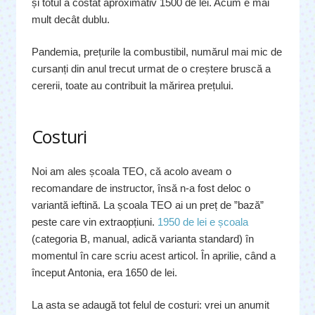
și totul a costat aproximativ 1500 de lei. Acum e mai
mult decât dublu.
Pandemia, prețurile la combustibil, numărul mai mic de
cursanți din anul trecut urmat de o creștere bruscă a
cererii, toate au contribuit la mărirea prețului.
Costuri
Noi am ales școala TEO, că acolo aveam o
recomandare de instructor, însă n-a fost deloc o
variantă ieftină. La școala TEO ai un preț de ”bază”
peste care vin extraopțiuni.
1950 de lei e școala
(categoria B, manual, adică varianta standard) în
momentul în care scriu acest articol. În aprilie, când a
început Antonia, era 1650 de lei.
La asta se adaugă tot felul de costuri: vrei un anumit