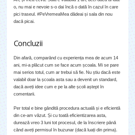
o, nu mai e nevoie s-o dai încă o dată în cazul în care
pici traseul. #PeVremeaMea dădeai și sala din nou
dacă picai.
Concluzii
Din afară, comparând cu experiența mea de acum 14
ani, mi-a plăcut cum se face acum școala. Mi se pare
mai serios totul, cum ar trebui să fie. Nu știu dacă este
valabil doar la școala asta sau a devenit un standard,
dacă aveți idee cum e pe la alte școli aștept în
comentarii.
Per total e bine gândită procedura actuală și e eficientă
din ce-am văzut. Și cu toată eficientizarea asta,
durează vreo 3 luni tot procesul, de la înscriere până
când aveți permisul în buzunar (dacă luați din prima).