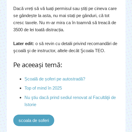
Dacă vreți să vă luați permisul sau știți pe cineva care
se gândește la asta, nu mai stați pe gânduri, că tot
cresc taxele. Nu m-ar mira ca în toamnă să treacă de
3500 de lei toată distracția.
Later edit:
o să revin cu detalii privind recomandări de
şcoală şi de instructor, altele decât Şcoala TEO.
Pe aceeaşi temă:
Școală de șoferi pe autostradă?
Top of mind în 2025
Nu ştiu dacă prind sediul renovat al Facultăţii de
Istorie
scoala de soferi