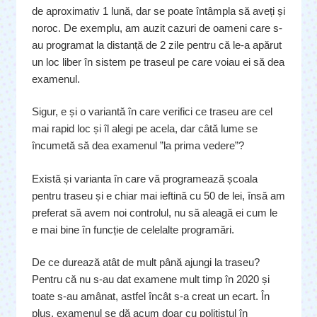
de aproximativ 1 lună, dar se poate întâmpla să aveți și
noroc. De exemplu, am auzit cazuri de oameni care s-
au programat la distanță de 2 zile pentru că le-a apărut
un loc liber în sistem pe traseul pe care voiau ei să dea
examenul.
Sigur, e și o variantă în care verifici ce traseu are cel
mai rapid loc și îl alegi pe acela, dar câtă lume se
încumetă să dea examenul ”la prima vedere”?
Există și varianta în care vă programează școala
pentru traseu și e chiar mai ieftină cu 50 de lei, însă am
preferat să avem noi controlul, nu să aleagă ei cum le
e mai bine în funcție de celelalte programări.
De ce durează atât de mult până ajungi la traseu?
Pentru că nu s-au dat examene mult timp în 2020 și
toate s-au amânat, astfel încât s-a creat un ecart. În
plus, examenul se dă acum doar cu polițistul în