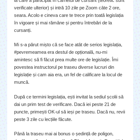
la care a participat în carnetul de cursant (teoretic sunt
verificate ulterior) și intră 10 zile pe Zoom câte 2 ore,
seara. Acolo e cineva care te trece prin toată legislația
în vigoare și mai rămâne și pentru întrebări de la
cursanți.
Mi s-a părut mișto că se face atât de serios legislația,
#pevremeamea era destul de opțională, nu-mi
amintesc să fi făcut prea multe ore de legislație. Îmi
povestea instructorul pe traseu diverse lucruri din
legislație și cam aia era, un fel de calificare la locul de
muncă.
După ce termini legislația, ești invitat la sediul școlii să
dai un prim test de verificare. Dacă iei peste 21 de
puncte, primești OK-ul să ieși pe traseu. Dacă nu, revii
peste 3 zile cu lecțiile făcute.
Până la traseu mai ai bonus o ședință de poligon,