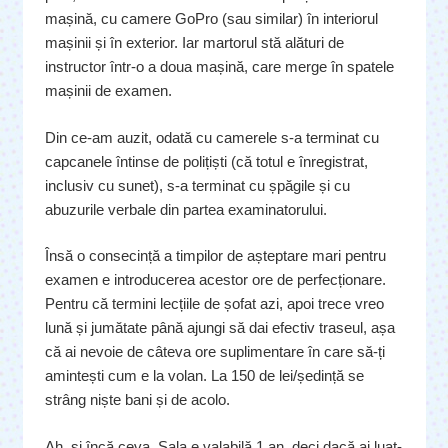
mașină, cu camere GoPro (sau similar) în interiorul
mașinii și în exterior. Iar martorul stă alături de
instructor într-o a doua mașină, care merge în spatele
mașinii de examen.
Din ce-am auzit, odată cu camerele s-a terminat cu
capcanele întinse de polițiști (că totul e înregistrat,
inclusiv cu sunet), s-a terminat cu șpăgile și cu
abuzurile verbale din partea examinatorului.
Însă o consecință a timpilor de așteptare mari pentru
examen e introducerea acestor ore de perfecționare.
Pentru că termini lecțiile de șofat azi, apoi trece vreo
lună și jumătate până ajungi să dai efectiv traseul, așa
că ai nevoie de câteva ore suplimentare în care să-ți
amintești cum e la volan. La 150 de lei/ședință se
strâng niște bani și de acolo.
Ah, și încă ceva. Sala e valabilă 1 an, deci dacă ai luat-