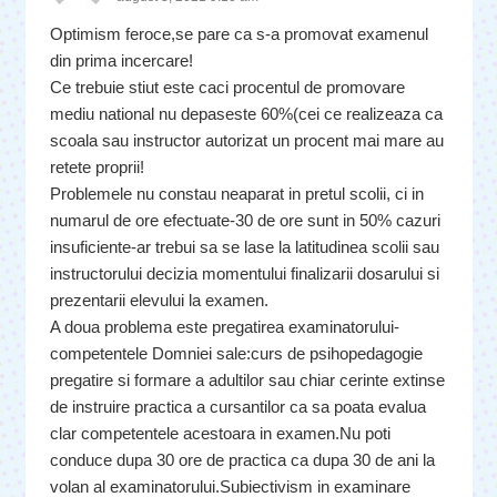
Optimism feroce,se pare ca s-a promovat examenul
din prima incercare!
Ce trebuie stiut este caci procentul de promovare
mediu national nu depaseste 60%(cei ce realizeaza ca
scoala sau instructor autorizat un procent mai mare au
retete proprii!
Problemele nu constau neaparat in pretul scolii, ci in
numarul de ore efectuate-30 de ore sunt in 50% cazuri
insuficiente-ar trebui sa se lase la latitudinea scolii sau
instructorului decizia momentului finalizarii dosarului si
prezentarii elevului la examen.
A doua problema este pregatirea examinatorului-
competentele Domniei sale:curs de psihopedagogie
pregatire si formare a adultilor sau chiar cerinte extinse
de instruire practica a cursantilor ca sa poata evalua
clar competentele acestoara in examen.Nu poti
conduce dupa 30 ore de practica ca dupa 30 de ani la
volan al examinatorului.Subiectivism in examinare