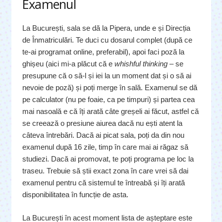
Examenul
La București, sala se dă la Pipera, unde e și Direcția
de Înmatriculări. Te duci cu dosarul complet (după ce
te-ai programat online, preferabil), apoi faci poză la
ghișeu (aici mi-a plăcut că e
whishful thinking
– se
presupune că o să-l și iei la un moment dat și o să ai
nevoie de poză) și poți merge în sală. Examenul se dă
pe calculator (nu pe foaie, ca pe timpuri) și partea cea
mai nasoală e că îți arată câte greșeli ai făcut, astfel că
se creează o presiune aiurea dacă nu ești atent la
câteva întrebări. Dacă ai picat sala, poți da din nou
examenul după 16 zile, timp în care mai ai răgaz să
studiezi. Dacă ai promovat, te poți programa pe loc la
traseu. Trebuie să știi exact zona în care vrei să dai
examenul pentru că sistemul te întreabă și îți arată
disponibilitatea în funcție de asta.
La București în acest moment lista de așteptare este