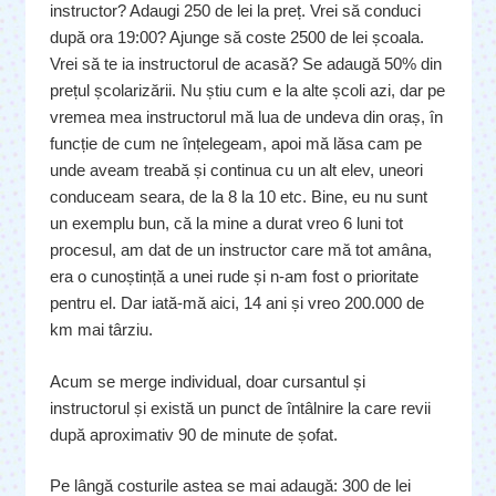
instructor? Adaugi 250 de lei la preț. Vrei să conduci
după ora 19:00? Ajunge să coste 2500 de lei școala.
Vrei să te ia instructorul de acasă? Se adaugă 50% din
prețul școlarizării. Nu știu cum e la alte școli azi, dar pe
vremea mea instructorul mă lua de undeva din oraș, în
funcție de cum ne înțelegeam, apoi mă lăsa cam pe
unde aveam treabă și continua cu un alt elev, uneori
conduceam seara, de la 8 la 10 etc. Bine, eu nu sunt
un exemplu bun, că la mine a durat vreo 6 luni tot
procesul, am dat de un instructor care mă tot amâna,
era o cunoștință a unei rude și n-am fost o prioritate
pentru el. Dar iată-mă aici, 14 ani și vreo 200.000 de
km mai târziu.
Acum se merge individual, doar cursantul și
instructorul și există un punct de întâlnire la care revii
după aproximativ 90 de minute de șofat.
Pe lângă costurile astea se mai adaugă: 300 de lei