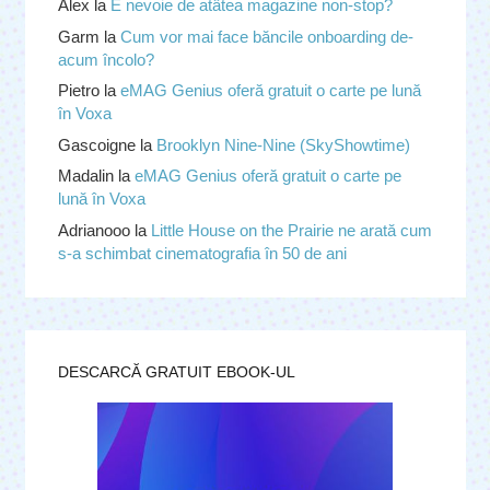
Alex
la
E nevoie de atâtea magazine non-stop?
Garm
la
Cum vor mai face băncile onboarding de-
acum încolo?
Pietro
la
eMAG Genius oferă gratuit o carte pe lună
în Voxa
Gascoigne
la
Brooklyn Nine-Nine (SkyShowtime)
Madalin
la
eMAG Genius oferă gratuit o carte pe
lună în Voxa
Adrianooo
la
Little House on the Prairie ne arată cum
s-a schimbat cinematografia în 50 de ani
DESCARCĂ GRATUIT EBOOK-UL