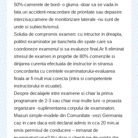
50%-camerele de bord- o gluma -doar sa se vada in
fata un accident-neacordare de prioritate sau depasire
interzisa;camere de monitorizare laterale -nu sunt de
unde si subiectivismul.
Solutia de compromis examen: cu intructor in dreapta,
politist examinator pe bancheta din spate care sa
coordoneze examenul si sa evalueze final.Ar fi eliminat
stresul de examen in proprtie de 80% comenzile si
dirijarea curenta efectuata de instructor in stransa
concordanta cu cerintele examinatorului-evaluarea
finala ar fi mult mai corecta (intra si competentele
instructorului in ecuatie).
Despre decalajele intre examene si chiar la prima
programare de 2-3 sau chiar mai multe luni -o proasta
organizare -suplimentarea corpului de examinatori.
Masuri simple-modele din Comunitate -vezi Germania
caz in care daca esti declarat admis in cca 20 min.ai
emis permisul de conducere – inmanat de
examinator!;vise?-Nu doar o chestiune de vointa dar