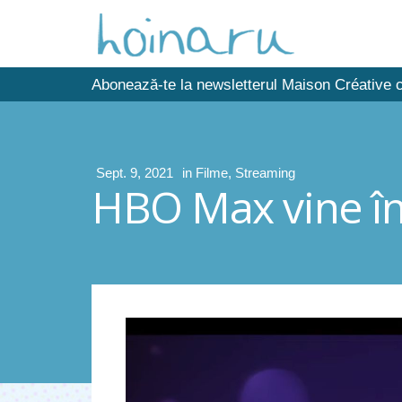
Abonează-te la newsletterul Maison Créative c
Sept. 9, 2021
in
Filme
,
Streaming
HBO Max vine în