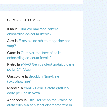
CE MAI ZICE LUMEA.
Irina
la
Cum vor mai face băncile
onboarding de-acum încolo?
Alex
la
E nevoie de atâtea magazine non-
stop?
Garm
la
Cum vor mai face băncile
onboarding de-acum încolo?
Pietro
la
eMAG Genius oferă gratuit o carte
pe lună în Voxa
Gascoigne
la
Brooklyn Nine-Nine
(SkyShowtime)
Madalin
la
eMAG Genius oferă gratuit o
carte pe lună în Voxa
Adrianooo
la
Little House on the Prairie ne
arată cum s-a schimbat cinematografia în