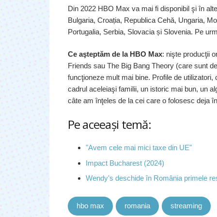
Din 2022 HBO Max va mai fi disponibil şi în alte
Bulgaria, Croația, Republica Cehă, Ungaria, M
Portugalia, Serbia, Slovacia și Slovenia. Pe urmă
Ce aşteptăm de la HBO Max
: nişte producţii 
Friends sau The Big Bang Theory (care sunt dej
funcţioneze mult mai bine. Profile de utilizatori,
cadrul aceleiaşi familii, un istoric mai bun, un a
câte am înţeles de la cei care o folosesc deja 
Pe aceeaşi temă:
"Avem cele mai mici taxe din UE"
Impact Bucharest (2024)
Wendy's deschide în România primele re
hbo max
romania
streaming