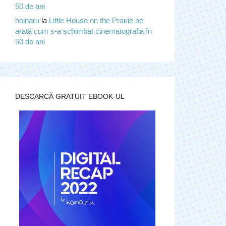
50 de ani
hoinaru
la
Little House on the Prairie ne
arată cum s-a schimbat cinematografia în
50 de ani
DESCARCĂ GRATUIT EBOOK-UL