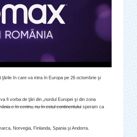
rile în care va intra în Europa pe 26 octombrie şi
va fi vorba de ţări din „nordul Europei şi din zona
nia e în centru, nu în estul continentului
speram ca
marca, Norvegia, Finlanda, Spania şi Andorra.