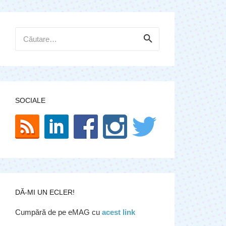
Caută
după:
SOCIALE
DĂ-MI UN ECLER!
Cumpără de pe eMAG cu
acest link