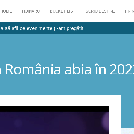
HOME
HOINARU
BUCKET LIST
SCRIU DESPRE
PRIM
a să afli ce evenimente ți-am pregătit
 România abia în 202