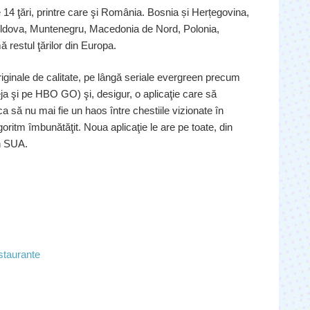
 14 ţări, printre care şi România. Bosnia și Herțegovina,
oldova, Muntenegru, Macedonia de Nord, Polonia,
 restul ţărilor din Europa.
originale de calitate, pe lângă seriale evergreen precum
a şi pe HBO GO) şi, desigur, o aplicaţie care să
 ca să nu mai fie un haos între chestiile vizionate în
lgoritm îmbunătăţit. Noua aplicaţie le are pe toate, din
în SUA.
staurante