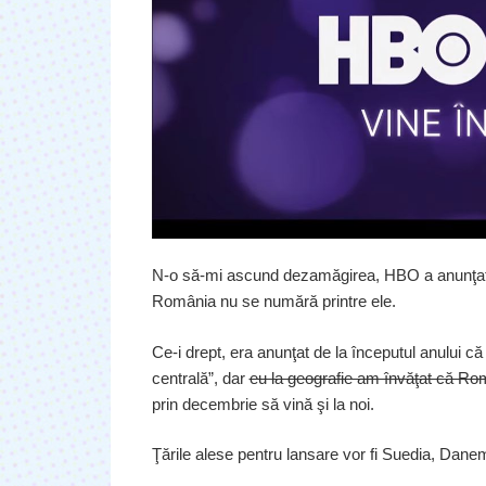
N-o să-mi ascund dezamăgirea, HBO a anunţat ţă
România nu se numără printre ele.
Ce-i drept, era anunţat de la începutul anului că 
centrală”, dar
eu la geografie am învăţat că Româ
prin decembrie să vină şi la noi.
Ţările alese pentru lansare vor fi Suedia, Dane