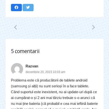
5
comentarii
.
Razvan
decembrie 20, 2023 10:03 am
Problema este că producătorii de tablete android
(samsung și alții) nu sunt serioși în a face tablete.
Când suportul este inexistent, nu ai update-uri după ce
ai cumpărat-o și 2 ani mai târziu trebuie s-o arunci că
nu mai ține bateria (că probabil e cea mai ieftină baterie