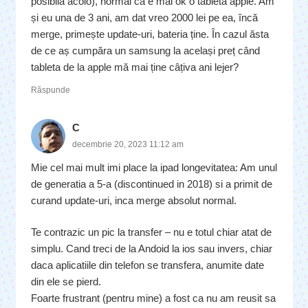
posibilă acolo), normal că e mai ok o tabletă apple. Am
și eu una de 3 ani, am dat vreo 2000 lei pe ea, încă
merge, primește update-uri, bateria ține. În cazul ăsta
de ce aș cumpăra un samsung la același preț când
tableta de la apple mă mai ține câțiva ani lejer?
Răspunde
C
decembrie 20, 2023 11:12 am
Mie cel mai mult imi place la ipad longevitatea: Am unul
de generatia a 5-a (discontinued in 2018) si a primit de
curand update-uri, inca merge absolut normal.
Te contrazic un pic la transfer – nu e totul chiar atat de
simplu. Cand treci de la Andoid la ios sau invers, chiar
daca aplicatiile din telefon se transfera, anumite date
din ele se pierd.
Foarte frustrant (pentru mine) a fost ca nu am reusit sa