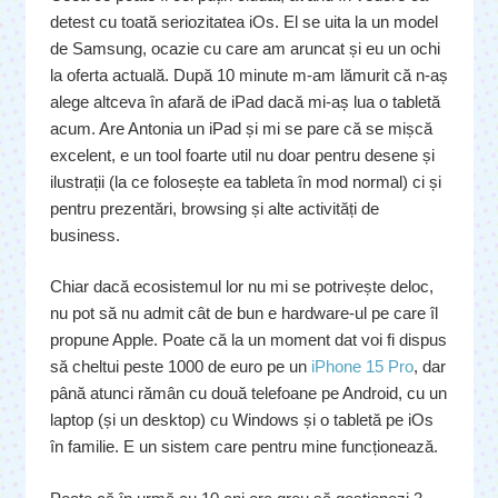
detest cu toată seriozitatea iOs. El se uita la un model
de Samsung, ocazie cu care am aruncat și eu un ochi
la oferta actuală. După 10 minute m-am lămurit că n-aș
alege altceva în afară de iPad dacă mi-aș lua o tabletă
acum. Are Antonia un iPad și mi se pare că se mișcă
excelent, e un tool foarte util nu doar pentru desene și
ilustrații (la ce folosește ea tableta în mod normal) ci și
pentru prezentări, browsing și alte activități de
business.
Chiar dacă ecosistemul lor nu mi se potrivește deloc,
nu pot să nu admit cât de bun e hardware-ul pe care îl
propune Apple. Poate că la un moment dat voi fi dispus
să cheltui peste 1000 de euro pe un
iPhone 15 Pro
, dar
până atunci rămân cu două telefoane pe Android, cu un
laptop (și un desktop) cu Windows și o tabletă pe iOs
în familie. E un sistem care pentru mine funcționează.