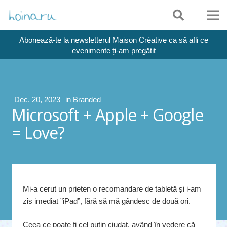
Abonează-te la newsletterul Maison Créative ca să afli ce
evenimente ți-am pregătit
Dec. 20, 2023
in
Branded
Microsoft + Apple + Google
= Love?
Mi-a cerut un prieten o recomandare de tabletă și i-am
zis imediat ”iPad”, fără să mă gândesc de două ori.
Ceea ce poate fi cel puțin ciudat, având în vedere că