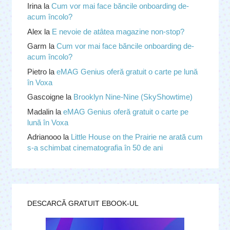
Irina
la
Cum vor mai face băncile onboarding de-
acum încolo?
Alex
la
E nevoie de atâtea magazine non-stop?
Garm
la
Cum vor mai face băncile onboarding de-
acum încolo?
Pietro
la
eMAG Genius oferă gratuit o carte pe lună
în Voxa
Gascoigne
la
Brooklyn Nine-Nine (SkyShowtime)
Madalin
la
eMAG Genius oferă gratuit o carte pe
lună în Voxa
Adrianooo
la
Little House on the Prairie ne arată cum
s-a schimbat cinematografia în 50 de ani
DESCARCĂ GRATUIT EBOOK-UL