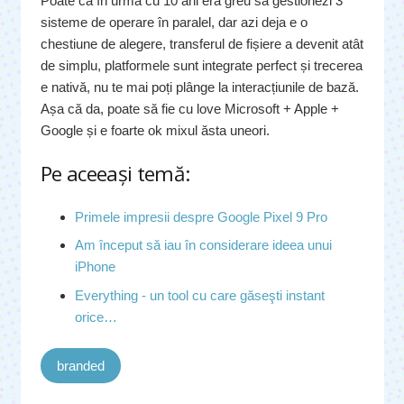
Poate că în urmă cu 10 ani era greu să gestionezi 3
sisteme de operare în paralel, dar azi deja e o
chestiune de alegere, transferul de fișiere a devenit atât
de simplu, platformele sunt integrate perfect și trecerea
e nativă, nu te mai poți plânge la interacțiunile de bază.
Așa că da, poate să fie cu love Microsoft + Apple +
Google și e foarte ok mixul ăsta uneori.
Pe aceeaşi temă:
Primele impresii despre Google Pixel 9 Pro
Am început să iau în considerare ideea unui
iPhone
Everything - un tool cu care găseşti instant
orice…
branded