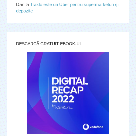
Dan
la
Traxlo este un Uber pentru supermarketuri și
depozite
DESCARCĂ GRATUIT EBOOK-UL