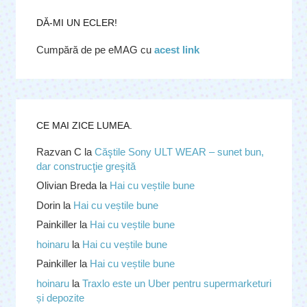
DĂ-MI UN ECLER!
Cumpără de pe eMAG cu
acest link
CE MAI ZICE LUMEA.
Razvan C
la
Căştile Sony ULT WEAR – sunet bun,
dar construcţie greşită
Olivian Breda
la
Hai cu veștile bune
Dorin
la
Hai cu veștile bune
Painkiller
la
Hai cu veștile bune
hoinaru
la
Hai cu veștile bune
Painkiller
la
Hai cu veștile bune
hoinaru
la
Traxlo este un Uber pentru supermarketuri
și depozite