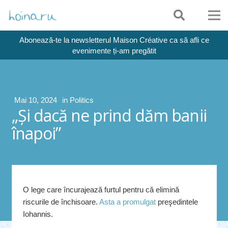
Abonează-te la newsletterul Maison Créative ca să afli ce
evenimente ți-am pregătit
Mai 10, 2024
in
Politics
„Şi dacă ne prind dăm banii
înapoi”
O lege care încurajează furtul pentru că elimină
riscurile de închisoare.
Asta a promulgat
preşedintele
Iohannis.