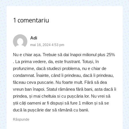
1
comentariu
.
Adi
mai 16, 2024 4:53 pm
Nu e chiar așa. Trebuie să dai înapoi milionul plus 25%
. La prima vedere, da, este frustrant. Totuși, în
profunzime, dacă studiezi problema, nu e chiar de
condamnat. Înainte, când îi prindeau, dacă îi prindeau,
făceau ceva puscarie. Nu foarte mult. Fără să dea
vreun ban înapoi. Statul rămânea fără bani, asta dacă îi
prindea, și mai cheltuia si cu pușcăria lor. Nu vrei să
știi câți oameni ar fi dispuși să fure 1 milion și să se
ducă la pușcărie dar să rămână cu banii.
Răspunde