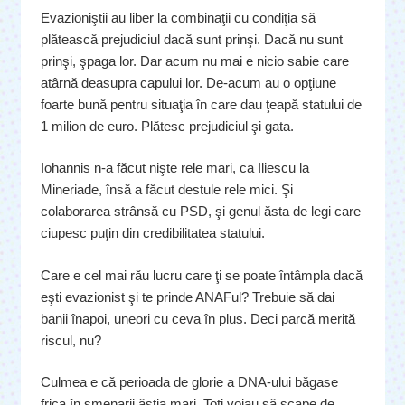
Evazioniştii au liber la combinaţii cu condiţia să
plătească prejudiciul dacă sunt prinşi. Dacă nu sunt
prinşi, şpaga lor. Dar acum nu mai e nicio sabie care
atârnă deasupra capului lor. De-acum au o opţiune
foarte bună pentru situaţia în care dau ţeapă statului de
1 milion de euro. Plătesc prejudiciul şi gata.
Iohannis n-a făcut nişte rele mari, ca Iliescu la
Mineriade, însă a făcut destule rele mici. Şi
colaborarea strânsă cu PSD, şi genul ăsta de legi care
ciupesc puţin din credibilitatea statului.
Care e cel mai rău lucru care ţi se poate întâmpla dacă
eşti evazionist şi te prinde ANAFul? Trebuie să dai
banii înapoi, uneori cu ceva în plus. Deci parcă merită
riscul, nu?
Culmea e că perioada de glorie a DNA-ului băgase
frica în şmenarii ăştia mari. Toţi voiau să scape de