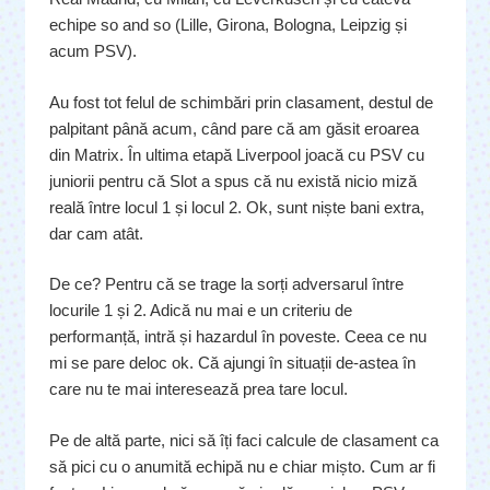
echipe so and so (Lille, Girona, Bologna, Leipzig și
acum PSV).
Au fost tot felul de schimbări prin clasament, destul de
palpitant până acum, când pare că am găsit eroarea
din Matrix. În ultima etapă Liverpool joacă cu PSV cu
juniorii pentru că Slot a spus că nu există nicio miză
reală între locul 1 și locul 2. Ok, sunt niște bani extra,
dar cam atât.
De ce? Pentru că se trage la sorți adversarul între
locurile 1 și 2. Adică nu mai e un criteriu de
performanță, intră și hazardul în poveste. Ceea ce nu
mi se pare deloc ok. Că ajungi în situații de-astea în
care nu te mai interesează prea tare locul.
Pe de altă parte, nici să îți faci calcule de clasament ca
să pici cu o anumită echipă nu e chiar mișto. Cum ar fi