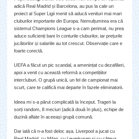
adică Real Madrid și Barcelona, au pus la cale un
proiect al Super Ligii menit să aducă venituri mai mari
cluburilor importante din Europa. Nemulțumirea era că
sistemul Champions League s-a cam perimat, nu prea
aduce suficienți bani în conturile cluburilor, iar prețurile
jucătorilor și salariile au tot crescut. Observație care e
foarte corectă.
UEFA a făcut un pic scandal, a amenințat cu dezafilieri,
apoi a venit cu această reformă a competițiilor
intercluburi. O grupă unică, un fel de campionat mai
scurt, care te califică mai departe în fazele eliminatorii.
Ideea mi s-a părut complicată la început. Trageri la
sorți random, 8 meciuri (adică două în plus), echipe de
duzină aflate în aceeași grupă comună.
Dar iată că n-a fost deloc așa. Liverpool a jucat cu
Real Madrid, cu Milan, cu Leverkusen și cu câteva