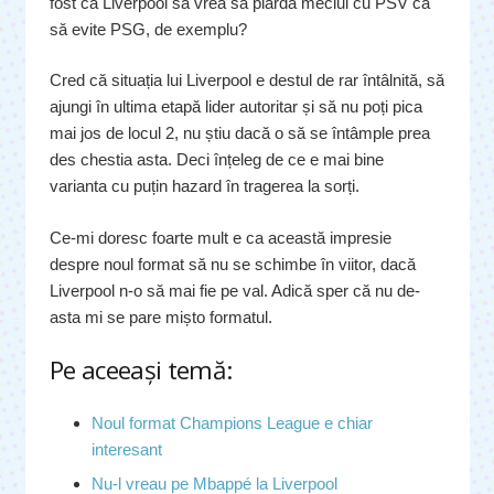
fost ca Liverpool să vrea să piardă meciul cu PSV ca
să evite PSG, de exemplu?
Cred că situația lui Liverpool e destul de rar întâlnită, să
ajungi în ultima etapă lider autoritar și să nu poți pica
mai jos de locul 2, nu știu dacă o să se întâmple prea
des chestia asta. Deci înțeleg de ce e mai bine
varianta cu puțin hazard în tragerea la sorți.
Ce-mi doresc foarte mult e ca această impresie
despre noul format să nu se schimbe în viitor, dacă
Liverpool n-o să mai fie pe val. Adică sper că nu de-
asta mi se pare mișto formatul.
Pe aceeaşi temă:
Noul format Champions League e chiar
interesant
Nu-l vreau pe Mbappé la Liverpool