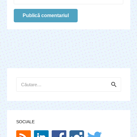
Publică comentariul
Caută
după:
SOCIALE