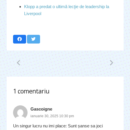
Klopp a predat o ultimă lecţie de leadership la
Liverpool
1
comentariu
.
Gascoigne
ianuarie 30, 2025 10:30 pm
Un singur lucru nu imi place: Sunt șanse sa joci