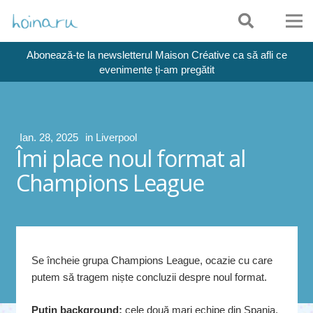
Abonează-te la newsletterul Maison Créative ca să afli ce
evenimente ți-am pregătit
Ian. 28, 2025
in
Liverpool
Îmi place noul format al
Champions League
Se încheie grupa Champions League, ocazie cu care
putem să tragem niște concluzii despre noul format.
Puțin background:
cele două mari echipe din Spania,