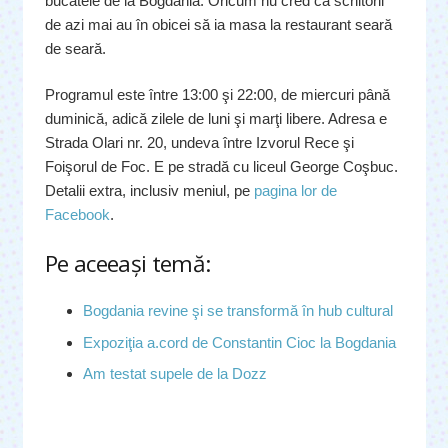
bucatele de la Bogdania. Oricum nu cred că scriitorii
de azi mai au în obicei să ia masa la restaurant seară
de seară.
Programul este între 13:00 şi 22:00, de miercuri până
duminică, adică zilele de luni şi marţi libere. Adresa e
Strada Olari nr. 20, undeva între Izvorul Rece şi
Foişorul de Foc. E pe stradă cu liceul George Coşbuc.
Detalii extra, inclusiv meniul, pe
pagina lor de
Facebook
.
Pe aceeaşi temă:
Bogdania revine şi se transformă în hub cultural
Expoziţia a.cord de Constantin Cioc la Bogdania
Am testat supele de la Dozz