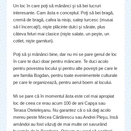
Un loc în care poţi să mănânci şi să bei lucruri
interesante. Cam ăsta e conceptul. Poţi să bei bragă,
cremă de bragă, cafea la nisip, salep turcesc (musai
să-l încercaţi!), nişte plăcinte dulci şi sărate, plus
câteva feluri mai clasice (nişte salate, un peşte, un
cotlet, nişte garnituri).
Poţi să şi mănânci bine, dar nu mi se pare genul de loc
în care te duci doar pentru mâncare. Te duci acolo
pentru povestea locului şi pentru alte poveşti pe care le
are familia Bogdan, pentru toate evenimentele culturale
pe care le organizează, pentru aerul boem al locului.
Mi se pare că în momentul ăsta este cel mai apropiat
loc de ceea ce erau acum 100 de ani Capşa sau
Terasa Oteteleşanu. Nu garantez că o să daţi acolo
mereu peste Mircea Cărtărescu sau Andrei Pleşu, însă
amândoi au fost văzuţi de mai multe ori savurând