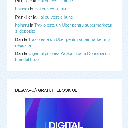
Painkiller
la
Hai cu veștile bune
hoinaru
la
Hai cu veștile bune
Painkiller
la
Hai cu veștile bune
hoinaru
la
Traxlo este un Uber pentru supermarketuri
și depozite
Dan
la
Traxlo este un Uber pentru supermarketuri și
depozite
Dan
la
Gigantul polonez Zabka intră în România cu
brandul Froo
DESCARCĂ GRATUIT EBOOK-UL