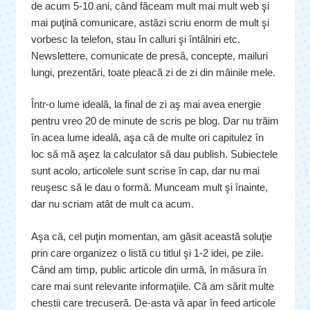
de acum 5-10 ani, când făceam mult mai mult web şi
mai puţină comunicare, astăzi scriu enorm de mult şi
vorbesc la telefon, stau în calluri şi întâlniri etc.
Newslettere, comunicate de presă, concepte, mailuri
lungi, prezentări, toate pleacă zi de zi din mâinile mele.
Într-o lume ideală, la final de zi aş mai avea energie
pentru vreo 20 de minute de scris pe blog. Dar nu trăim
în acea lume ideală, aşa că de multe ori capitulez în
loc să mă aşez la calculator să dau publish. Subiectele
sunt acolo, articolele sunt scrise în cap, dar nu mai
reuşesc să le dau o formă. Munceam mult şi înainte,
dar nu scriam atât de mult ca acum.
Aşa că, cel puţin momentan, am găsit această soluţie
prin care organizez o listă cu titlul şi 1-2 idei, pe zile.
Când am timp, public articole din urmă, în măsura în
care mai sunt relevante informaţiile. Că am sărit multe
chestii care trecuseră. De-asta vă apar în feed articole