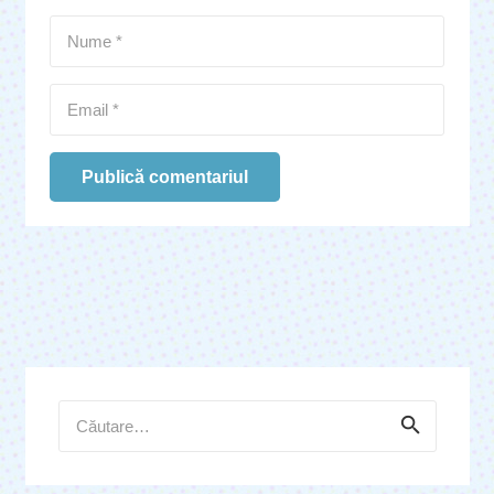
Publică comentariul
Caută
după: