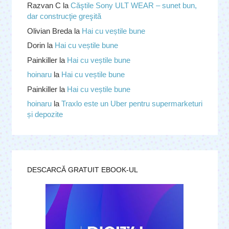
Razvan C
la
Căştile Sony ULT WEAR – sunet bun,
dar construcţie greşită
Olivian Breda
la
Hai cu veștile bune
Dorin
la
Hai cu veștile bune
Painkiller
la
Hai cu veștile bune
hoinaru
la
Hai cu veștile bune
Painkiller
la
Hai cu veștile bune
hoinaru
la
Traxlo este un Uber pentru supermarketuri
și depozite
DESCARCĂ GRATUIT EBOOK-UL