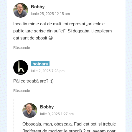
Bobby
iunie 25, 2025 12:15 am
Inca tin minte cat de mult imi reprosai „articolele
publicitare scrise din suflet”. Si degeaba iti explicam
cat sunt de obosit 😀
Răspunde
hoinaru
iulie 2, 2025 7:28 pm
Păi ce treabă are? :))
Răspunde
Bobby
iulie 9, 2025 1:27 am
Oboseala, man, oboseala. Faci cat poti si trebuie
(indiferent de motivatiile proprii) ? eu aveam doar