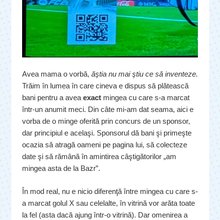
Avea mama o vorbă,
ăştia nu mai ştiu ce să inventeze.
Trăim în lumea în care cineva e dispus să plătească
bani pentru a avea
exact
mingea cu care s-a marcat
într-un anumit meci. Din câte mi-am dat seama, aici e
vorba de o minge oferită prin concurs de un sponsor,
dar principiul e acelaşi. Sponsorul dă bani şi primeşte
ocazia să atragă oameni pe pagina lui, să colecteze
date şi să rămână în amintirea câştigătorilor „am
mingea asta de la Bazr”.
În mod real, nu e nicio diferenţă între mingea cu care s-
a marcat golul X sau celelalte, în vitrină vor arăta toate
la fel (asta dacă ajung într-o vitrină). Dar omenirea a