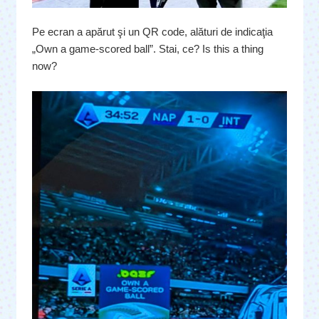
Pe ecran a apărut şi un QR code, alături de indicaţia
„Own a game-scored ball”. Stai, ce? Is this a thing
now?