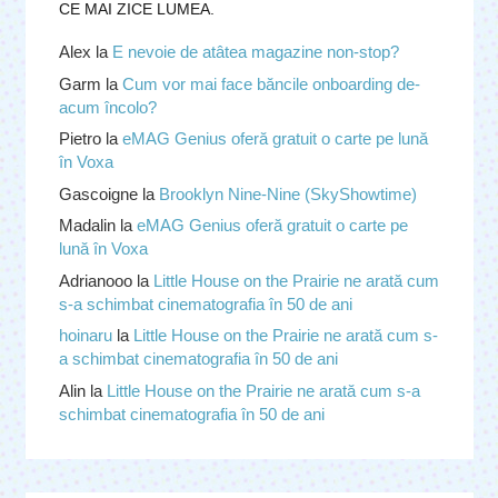
CE MAI ZICE LUMEA.
Alex
la
E nevoie de atâtea magazine non-stop?
Garm
la
Cum vor mai face băncile onboarding de-
acum încolo?
Pietro
la
eMAG Genius oferă gratuit o carte pe lună
în Voxa
Gascoigne
la
Brooklyn Nine-Nine (SkyShowtime)
Madalin
la
eMAG Genius oferă gratuit o carte pe
lună în Voxa
Adrianooo
la
Little House on the Prairie ne arată cum
s-a schimbat cinematografia în 50 de ani
hoinaru
la
Little House on the Prairie ne arată cum s-
a schimbat cinematografia în 50 de ani
Alin
la
Little House on the Prairie ne arată cum s-a
schimbat cinematografia în 50 de ani