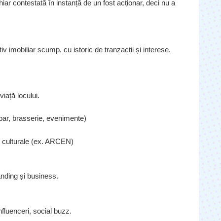
hiar contestată în instanță de un fost acționar, deci nu a
iv imobiliar scump, cu istoric de tranzacții și interese.
iață locului.
bar, brasserie, evenimente)
ri culturale (ex. ARCEN)
anding și business.
nfluenceri, social buzz.