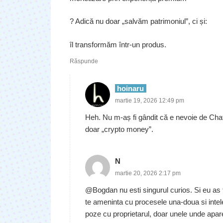
? Adică nu doar „salvăm patrimoniul”, ci și:
îl transformăm într-un produs.
Răspunde
hoinaru
martie 19, 2026 12:49 pm
Heh. Nu m-aș fi gândit că e nevoie de Cha
doar „crypto money”.
N
martie 20, 2026 2:17 pm
@Bogdan nu esti singurul curios. Si eu as f
te ameninta cu procesele una-doua si intel
poze cu proprietarul, doar unele unde apar