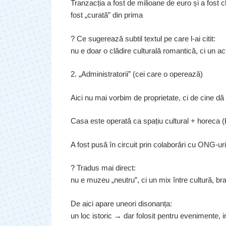
Tranzacția a fost de milioane de euro și a fost c
fost „curată” din prima
? Ce sugerează subtil textul pe care l-ai citit:
nu e doar o clădire culturală romantică, ci un act
2. „Administratorii” (cei care o operează)
Aici nu mai vorbim de proprietate, ci de cine dă v
Casa este operată ca spațiu cultural + horeca (
A fost pusă în circuit prin colaborări cu ONG-u
? Tradus mai direct:
nu e muzeu „neutru”, ci un mix între cultură, br
De aici apare uneori disonanța:
un loc istoric → dar folosit pentru evenimente, i