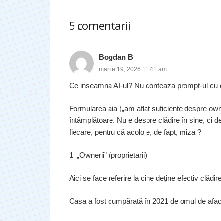
5
comentarii
.
Bogdan B
martie 19, 2026 11:41 am
Ce inseamna AI-ul? Nu conteaza prompt-ul cu c
Formularea aia („am aflat suficiente despre owne
întâmplătoare. Nu e despre clădire în sine, ci de
fiecare, pentru că acolo e, de fapt, miza ?
1. „Ownerii” (proprietarii)
Aici se face referire la cine deține efectiv clădir
Casa a fost cumpărată în 2021 de omul de aface