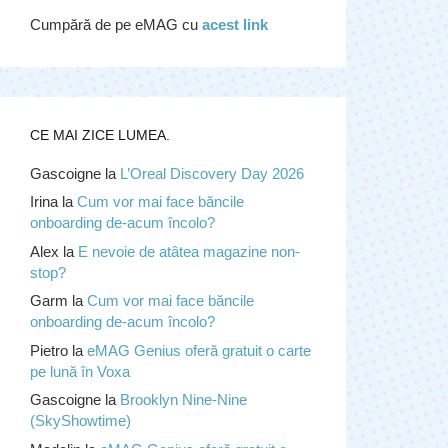
Cumpără de pe eMAG cu
acest link
CE MAI ZICE LUMEA.
Gascoigne
la
L’Oreal Discovery Day 2026
Irina
la
Cum vor mai face băncile
onboarding de-acum încolo?
Alex
la
E nevoie de atâtea magazine non-
stop?
Garm
la
Cum vor mai face băncile
onboarding de-acum încolo?
Pietro
la
eMAG Genius oferă gratuit o carte
pe lună în Voxa
Gascoigne
la
Brooklyn Nine-Nine
(SkyShowtime)