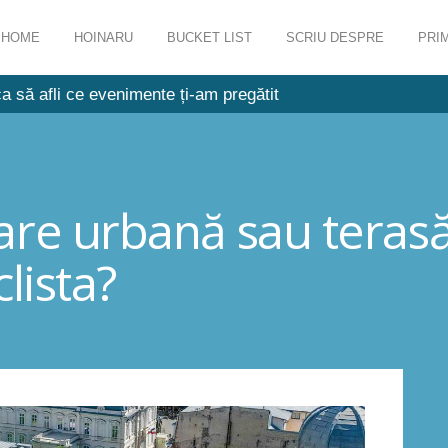
HOME
HOINARU
BUCKET LIST
SCRIU DESPRE
PRIM
a să afli ce evenimente ți-am pregătit
re urbană sau terasă
lista?