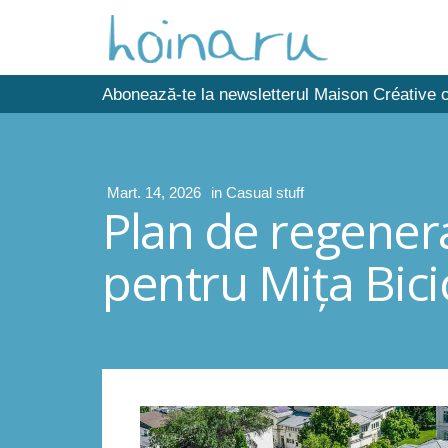
Abonează-te la newsletterul Maison Créative c
Mart. 14, 2026
in
Casual stuff
Plan de regenera
pentru Mița Bicic