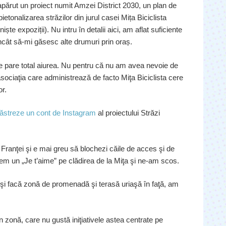
părut un proiect numit Amzei District 2030, un plan de
tonalizarea străzilor din jurul casei Mița Biciclista
te expoziții). Nu intru în detalii aici, am aflat suficiente
încât să-mi găsesc alte drumuri prin oraș.
e pare total aiurea. Nu pentru că nu am avea nevoie de
asociaţia care administrează de facto Miţa Biciclista cere
or.
păstreze un cont de Instagram
al proiectului Străzi
ranţei şi e mai greu să blochezi căile de acces şi de
m un „Je t’aime” pe clădirea de la Miţa şi ne-am scos.
-şi facă zonă de promenadă şi terasă uriaşă în faţă, am
n zonă, care nu gustă iniţiativele astea centrate pe