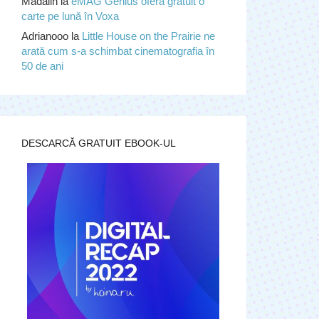
Madalin
la
eMAG Genius oferă gratuit o
carte pe lună în Voxa
Adrianooo
la
Little House on the Prairie ne
arată cum s-a schimbat cinematografia în
50 de ani
DESCARCĂ GRATUIT EBOOK-UL