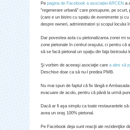
Pe
pagina de Facebook a asociației ARCEN
a a
”regenerare urbană” care presupune, pe scurt, pie
(care e un bistro cu spațiu de evenimente și cu niș
despre owneri, administratori și scopul locului 
Dar povestea asta cu pietonalizarea zonei mi s
zone pietonale în centrul oraşului, ci pentru că 
să se facă pietonal un spaţiu din faţa bistroului l
Şi vorbim de aceeaşi asociaţie care
a ales să 
Deschise doar ca să nu-l predea PMB.
Nu mai spun de faptul că fix lângă e Ambasada F
evacuare de acolo, pentru că până la urmă pune
Dacă ar fi aşa simplu ca toate restaurantele să
avea un oraş 100% pietonal.
Pe Facebook deja sunt reacţii ale rezidenţilor di