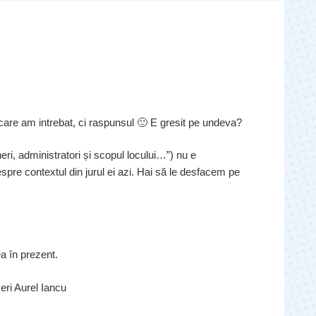
are am intrebat, ci raspunsul 🙂 E gresit pe undeva?
ri, administratori și scopul locului…”) nu e
spre contextul din jurul ei azi. Hai să le desfacem pe
ea în prezent.
ri Aurel Iancu