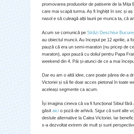
promovarea produselor de patiserie de la Mița Bi
care mai scapă turma. Aș fi înghițit în sec și aș
nasol e să culeagă alții laurii pe munca ta, că am
Acum se comunică pe
Străzi Deschise Bucureș
au obiectul muncii. Au început pe 12 aprilie, a f
pauză că era un semi-maraton (nu pricep de ce 
maraton), apoi pauză cu doliul pentru Papa Fran
weekend din 4. Păi și-atunci de ce a mai început
Dar eu am o altă idee, care poate părea de-a dr
Victoriei și să fie doar acces pietonal în toate 
aceleași segmente ca acum.
Își imagina cineva că va fi funcțional Sibiul făr
găsit
aici
o poză de arhivă. Sigur că sunt alte vo
destule alternative la Calea Victoriei. Iar benefi
s-a dezvoltat extrem de mult și sunt perspecti