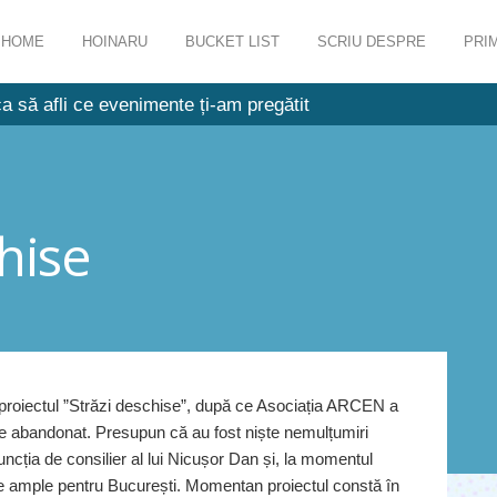
HOME
HOINARU
BUCKET LIST
SCRIU DESPRE
PRIM
a să afli ce evenimente ți-am pregătit
hise
proiectul ”Străzi deschise”, după ce Asociația ARCEN a
lase abandonat. Presupun că au fost niște nemulțumiri
ncția de consilier al lui Nicușor Dan și, la momentul
te ample pentru București. Momentan proiectul constă în