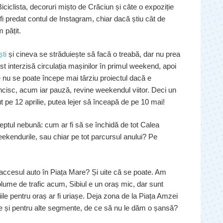
ciclista, decoruri mișto de Crăciun și câte o expoziție
 fi predat contul de Instagram, chiar dacă știu cât de
 pățit.
ti
și cineva se străduiește să facă o treabă, dar nu prea
ost interzisă circulația mașinilor în primul weekend, apoi
nu se poate începe mai târziu proiectul dacă e
cisc, acum iar pauză, revine weekendul viitor. Deci un
 pe 12 aprilie, putea lejer să înceapă de pe 10 mai!
eptul nebună: cum ar fi să se închidă de tot Calea
weekendurile, sau chiar pe tot parcursul anului? Pe
ă accesul auto în Piața Mare? Și uite că se poate. Am
lume de trafic acum, Sibiul e un oraș mic, dar sunt
ciile pentru oraș ar fi uriașe. Deja zona de la Piața Amzei
ve și pentru alte segmente, de ce să nu le dăm o șansă?