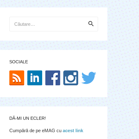
Caută
după:
SOCIALE
DĂ-MI UN ECLER!
Cumpără de pe eMAG cu
acest link