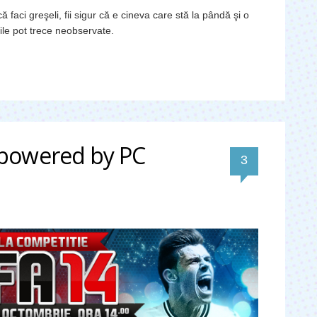
 faci greşeli, fii sigur că e cineva care stă la pândă şi o
ile pot trece neobservate.
 powered by PC
comentarii
3