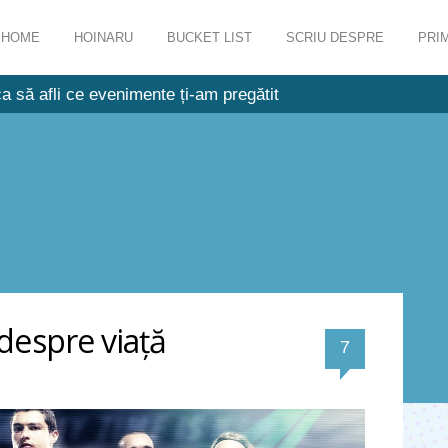
HOME
HOINARU
BUCKET LIST
SCRIU DESPRE
PRIM
a să afli ce evenimente ți-am pregătit
 despre viaţă
comentarii
7