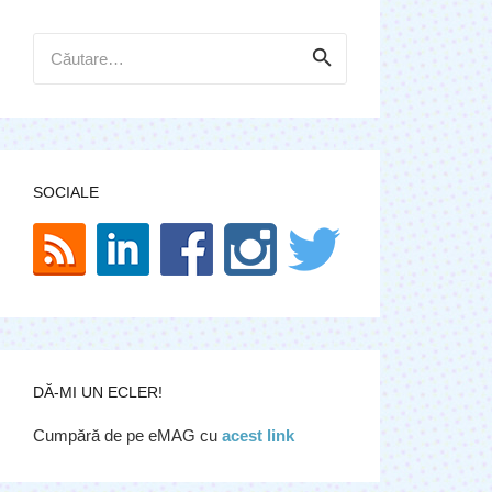
Caută
după:
SOCIALE
DĂ-MI UN ECLER!
Cumpără de pe eMAG cu
acest link