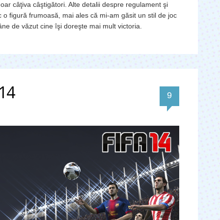
oar câţiva câştigători. Alte detalii despre regulament şi
c o figură frumoasă, mai ales că mi-am găsit un stil de joc
e de văzut cine îşi doreşte mai mult victoria.
 14
comentarii
9