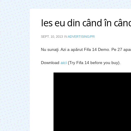
Ies eu din când în cân
SEPT. 10, 2013
IN
ADVERTISING/PR
Nu sunaţi. Azi a apărut Fifa 14 Demo. Pe 27 apare
Download
aici
(Try Fifa 14 before you buy).