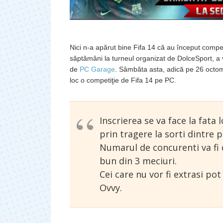
Nici n-a apărut bine Fifa 14 că au început compe
săptămâni la turneul organizat de DolceSport, a v
de
PC Garage
. Sâmbăta asta, adică pe 26 octom
loc o competiţie de Fifa 14 pe PC.
Inscrierea se va face la fata l
prin tragere la sorti dintre
Numarul de concurenti va fi d
bun din 3 meciuri.
Cei care nu vor fi extrasi po
Ovvy.