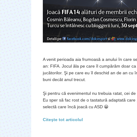
A venit perioada aia frumoasă a anului în care 
an: FIFA. Jocul ăla pe care îl cumpărăm doar ca s
jucătorilor. Şi pe care eu îl deschid an de an cu 
buni decât anul trecut.
Şi pentru că evenimentul nu trebuia ratat, cei d
Eu sper să fac rost de o tastatură adaptată care p
selectă care încă joacă cu ASD 😀
Citeşte tot articolul