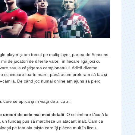
gle player şi am trecut pe multiplayer, partea de Seasons.
ii de jucători de diferite valori, în fiecare ligă joci cu
ovare sau la câştigarea campionatului. Adică diverse
 o schimbare foarte mare, până acum preferam să fac şi
ţo-cămilă. De când joc numai online am ajuns să pierd
.
care se aplică şi în viaţa de zi cu zi:
ne uneori de cele mai mici detalii
. O schimbare făcută la
ă, un fundaş pus să marcheze un atacant înalt. Cam ca
neşti pe fata aia mişto care îţi plăcea mult în liceu.