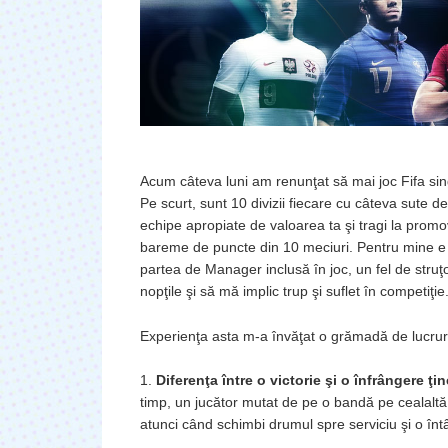
Acum câteva luni am renunţat să mai joc Fifa sin
Pe scurt, sunt 10 divizii fiecare cu câteva sute de m
echipe apropiate de valoarea ta şi tragi la prom
bareme de puncte din 10 meciuri. Pentru mine e
partea de Manager inclusă în joc, un fel de stru
nopţile şi să mă implic trup şi suflet în competiţie
Experienţa asta m-a învăţat o grămadă de lucruri, 
1.
Diferenţa între o victorie şi o înfrângere ţi
timp, un jucător mutat de pe o bandă pe cealalt
atunci când schimbi drumul spre serviciu şi o întâl