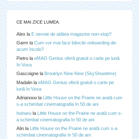
CE MAI ZICE LUMEA.
Alex
la
E nevoie de atâtea magazine non-stop?
Garm
la
Cum vor mai face băncile onboarding de-
acum încolo?
Pietro
la
eMAG Genius oferă gratuit o carte pe lună
în Voxa
Gascoigne
la
Brooklyn Nine-Nine (SkyShowtime)
Madalin
la
eMAG Genius oferă gratuit o carte pe
lună în Voxa
Adrianooo
la
Little House on the Prairie ne arată cum
s-a schimbat cinematografia în 50 de ani
hoinaru
la
Little House on the Prairie ne arată cum s-
a schimbat cinematografia în 50 de ani
Alin
la
Little House on the Prairie ne arată cum s-a
schimbat cinematografia în 50 de ani