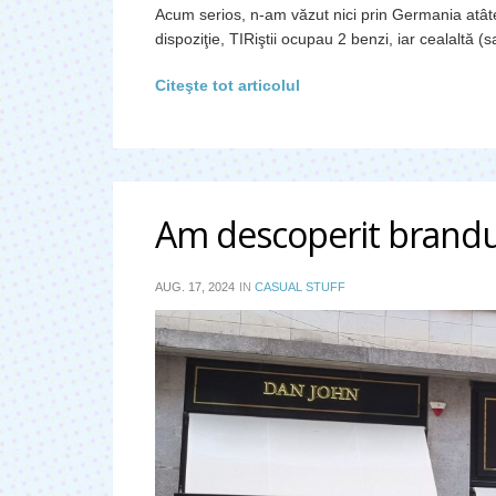
Acum serios, n-am văzut nici prin Germania atâte
dispoziţie, TIRiştii ocupau 2 benzi, iar cealaltă (
Citeşte tot articolul
Am descoperit brandul
AUG. 17, 2024
IN
CASUAL STUFF