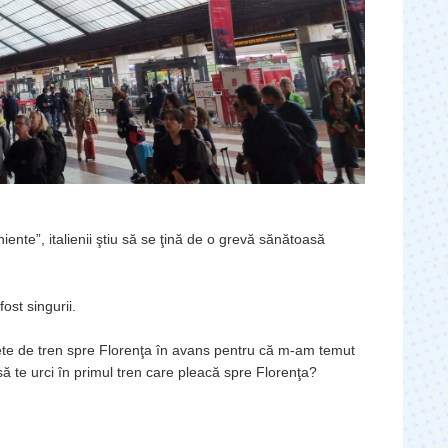
iente”, italienii ştiu să se ţină de o grevă sănătoasă
ost singurii.
ete de tren spre Florenţa în avans pentru că m-am temut
 să te urci în primul tren care pleacă spre Florenţa?