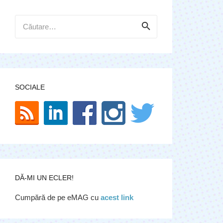
Caută
după:
SOCIALE
DĂ-MI UN ECLER!
Cumpără de pe eMAG cu
acest link