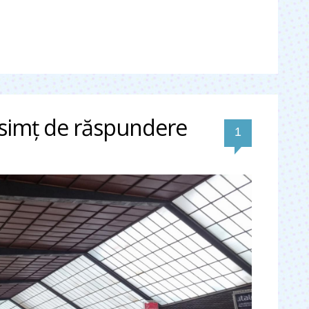
cu simţ de răspundere
comentariu
1