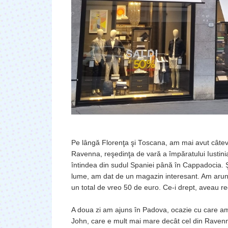
Pe lângă Florenţa şi Toscana, am mai avut câteva
Ravenna, reşedinţa de vară a împăratului Iustinia
întindea din sudul Spaniei până în Cappadocia. Ş
lume, am dat de un magazin interesant. Am arunc
un total de vreo 50 de euro. Ce-i drept, aveau r
A doua zi am ajuns în Padova, ocazie cu care am v
John, care e mult mai mare decât cel din Ravenna