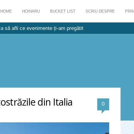
HOME
HOINARU
BUCKET LIST
SCRIU DESPRE
PRIM
a să afli ce evenimente ți-am pregătit
străzile din Italia
0