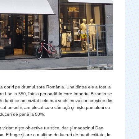
 opriri pe drumul spre România. Una dintre ele a fost la
n I pe la 550, într-o perioadă în care Imperiul Bizantin se
i după ce am vizitat cele mai vechi mozaicuri creştine din
at un ochi, am plecat cu o cămaşă şi nişte pantaloni cu
educeri de până la 50%.
izitat nişte obiective turistice, dar şi magazinul Dan
. E huge şi are o mulţime de lucruri de bună calitate, la