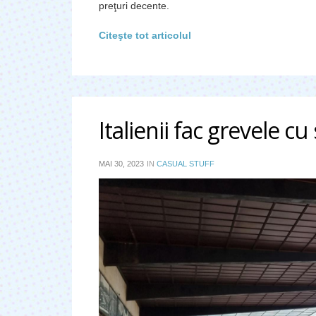
preţuri decente.
Citeşte tot articolul
Italienii fac grevele 
MAI 30, 2023
IN
CASUAL STUFF